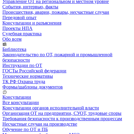
Управление ОТ на региональном и местном уровне
События, интервью, факты
Происшествия, аварии, пожары, несчастные случаи
Передовой опыт
Консультации и разъяснения
Проекты НПА
Судебная практика
Обо всем
Библиотека
Законодательство по ОТ, пожарной и промышленной
безопасности
Инструкции по ОТ
ГОСТы Российской федерации
Технические нормативы
ТК РФ Охрана труда
Формы/шаблоны документов
Консультации
Все консультации
Консультации органов исполнительной власти
Организация ОТ на предприятии, СУОТ, трудовые споры
Требования безопасности к производственным процессам
Несчастные случаи на производстве
Обучение по ОТ и ПБ