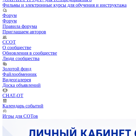
Фильмы и электронные курсы для обучения и инструктажа
Форум
Форум
Правила форума
Приглашаем авторов
ССОТ
О сообществе
Обновления в сообществе
Люди сообщества
Золотой фонд
Файлообменник
Видеогалерея
Доска объявлений
CHAT-OT
Календарь событий
Игры для СОТов