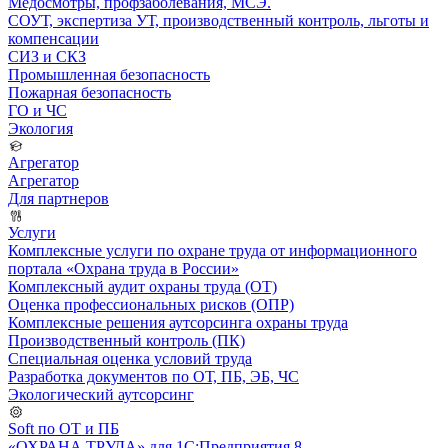
Медосмотры, профзаболевания, МСЭ.
СОУТ, экспертиза УТ, производственный контроль, льготы и
компенсации
СИЗ и СКЗ
Промышленная безопасность
Пожарная безопасность
ГО и ЧС
Экология
Агрегатор
Агрегатор
Для партнеров
Услуги
Комплексные услуги по охране труда от информационного
портала «Охрана труда в России»
Комплексный аудит охраны труда (ОТ)
Оценка профессиональных рисков (ОПР)
Комплексные решения аутсорсинга охраны труда
Производственный контроль (ПК)
Специальная оценка условий труда
Разработка документов по ОТ, ПБ, ЭБ, ЧС
Экологический аутсорсинг
Soft по ОТ и ПБ
«ОХРАНА ТРУДА» для 1С:Предприятия 8