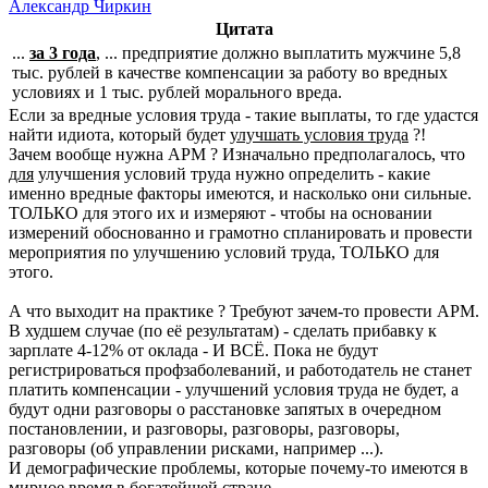
Александр Чиркин
Цитата
...
за 3 года
, ... предприятие должно выплатить мужчине 5,8
тыс. рублей в качестве компенсации за работу во вредных
условиях и 1 тыс. рублей морального вреда.
Если за вредные условия труда - такие выплаты, то где удастся
найти идиота, который будет
улучшать условия труда
?!
Зачем вообще нужна АРМ ? Изначально предполагалось, что
для
улучшения условий труда нужно определить - какие
именно вредные факторы имеются, и насколько они сильные.
ТОЛЬКО для этого их и измеряют - чтобы на основании
измерений обоснованно и грамотно спланировать и провести
мероприятия по улучшению условий труда, ТОЛЬКО для
этого.
А что выходит на практике ? Требуют зачем-то провести АРМ.
В худшем случае (по её результатам) - сделать прибавку к
зарплате 4-12% от оклада - И ВСЁ. Пока не будут
регистрироваться профзаболеваний, и работодатель не станет
платить компенсации - улучшений условия труда не будет, а
будут одни разговоры о расстановке запятых в очередном
постановлении, и разговоры, разговоры, разговоры,
разговоры (об управлении рисками, например ...).
И демографические проблемы, которые почему-то имеются в
мирное время в богатейшей стране ...