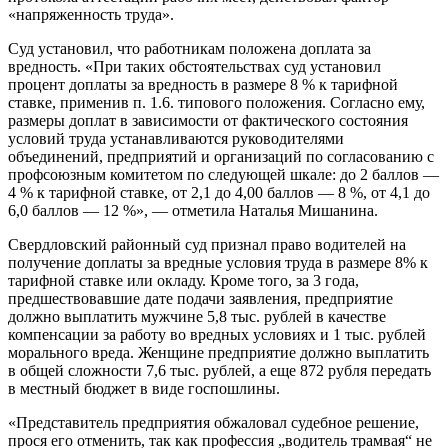
«напряженность труда».
Суд установил, что работникам положена доплата за
вредность. «При таких обстоятельствах суд установил
процент доплаты за вредность в размере 8 % к тарифной
ставке, применив п. 1.6. типового положения. Согласно ему,
размеры доплат в зависимости от фактического состояния
условий труда устанавливаются руководителями
объединений, предприятий и организаций по согласованию с
профсоюзным комитетом по следующей шкале: до 2 баллов —
4 % к тарифной ставке, от 2,1 до 4,00 баллов — 8 %, от 4,1 до
6,0 баллов — 12 %», — отметила Наталья Мишанина.
Свердловский районный суд признал право водителей на
получение доплаты за вредные условия труда в размере 8% к
тарифной ставке или окладу. Кроме того, за 3 года,
предшествовавшие дате подачи заявления, предприятие
должно выплатить мужчине 5,8 тыс. рублей в качестве
компенсации за работу во вредных условиях и 1 тыс. рублей
морального вреда. Женщине предприятие должно выплатить
в общей сложности 7,6 тыс. рублей, а еще 872 рубля передать
в местный бюджет в виде госпошлины.
«Представитель предприятия обжаловал судебное решение,
прося его отменить, так как профессия „водитель трамвая“ не