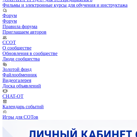
Фильмы и электронные курсы для обучения и инструктажа
Форум
Форум
Правила форума
Приглашаем авторов
ССОТ
О сообществе
Обновления в сообществе
Люди сообщества
Золотой фонд
Файлообменник
Видеогалерея
Доска объявлений
CHAT-OT
Календарь событий
Игры для СОТов