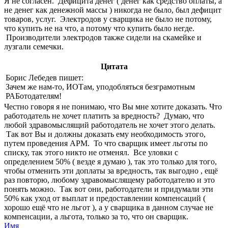
Я не согласен. Дефицита денег ( денег как средство оплаты, а
не денег как денежной массы ) никогда не было, был дефицит
товаров, услуг. Электродов у сварщика не было не потому,
что купить не на что, а потому что купить было негде.
Производители электродов также сидели на скамейке и
лузгали семечки.
Цитата
Борис Лебедев пишет:
Зачем же нам-то, ИОТам, уподобляться безграмотным
РАБотодателям!
Честно говоря я не понимаю, что Вы мне хотите доказать. Что
работодатель не хочет платить за вредность? Думаю, что
любой здравомыслящий работодатель не хочет этого делать.
Так вот Вы и должны доказать ему необходимость этого,
путем проведения АРМ. То что сварщик имеет льготы по
списку, так этого никто не отменял. Все уловки с
определением 50% ( везде я думаю ), так это только для того,
чтобы отменить эти доплаты за вредность, так выгодно , ещё
раз повторю, любому здравомыслящему работодателю и это
понять можно. Так вот они, работодатели и придумали эти
50% как уход от выплат и предоставлении компенсаций (
хорошо ещё что не льгот ), а у сварщика в данном случае не
компенсации, а льгота, только за то, что он сварщик.
Имя