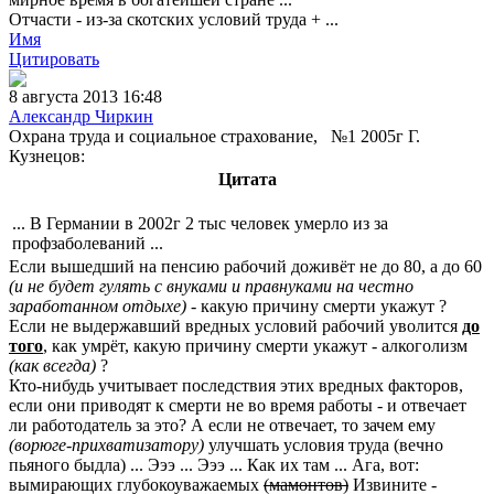
Отчасти - из-за скотских условий труда + ...
Имя
Цитировать
8 августа 2013 16:48
Александр Чиркин
Охрана труда и социальное страхование, №1 2005г Г.
Кузнецов:
Цитата
... В Германии в 2002г 2 тыс человек умерло из за
профзаболеваний ...
Если вышедший на пенсию рабочий доживёт не до 80, а до 60
(и не будет гулять с внуками и правнуками на честно
заработанном отдыхе)
- какую причину смерти укажут ?
Если не выдержавший вредных условий рабочий уволится
до
того
, как умрёт, какую причину смерти укажут - алкоголизм
(как всегда)
?
Кто-нибудь учитывает последствия этих вредных факторов,
если они приводят к смерти не во время работы - и отвечает
ли работодатель за это? А если не отвечает, то зачем ему
(ворюге-прихватизатору)
улучшать условия труда (вечно
пьяного быдла) ... Эээ ... Эээ ... Как их там ... Ага, вот:
вымирающих глубокоуважаемых
(мамонтов)
Извините -