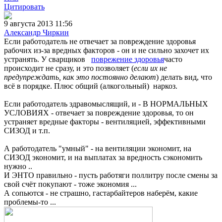
Цитировать
9 августа 2013 11:56
Александр Чиркин
Если работодатель не отвечает за повреждение здоровья
рабочих из-за вредных факторов - он и не сильно захочет их
устранять. У сварщиков
поврежение здоровья
часто
происходит не сразу, и это позволяет (
если их не
предупреждать, как это постоянно делают
) делать вид, что
всё в порядке. Плюс общий (алкогольный) наркоз.
Если работодатель здравомыслящий, и - В НОРМАЛЬНЫХ
УСЛОВИЯХ - отвечает за повреждение здоровья, то он
устраняет вредные факторы - вентиляцией, эффективными
СИЗОД и т.п.
А работодатель "умный" - на вентиляции экономит, на
СИЗОД экономит, и на выплатах за вредность сэкономить
нужно ..
И ЭНТО правильно - пусть работяги поллитру после смены за
свой счёт покупают - тоже экономия ...
А сопьются - не страшно, гастарбайтеров наберём, какие
проблемы-то ...