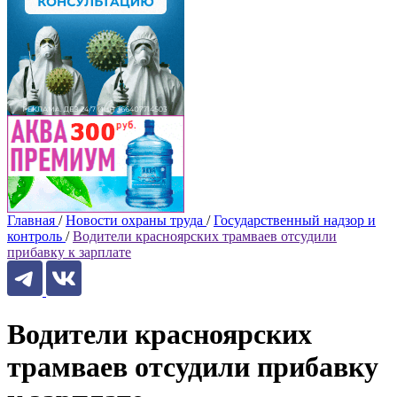
Главная
/
Новости охраны труда
/
Государственный надзор и
контроль
/
Водители красноярских трамваев отсудили
прибавку к зарплате
Водители красноярских
трамваев отсудили прибавку