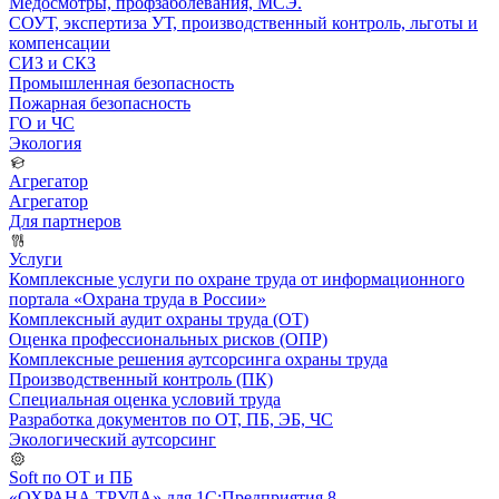
Медосмотры, профзаболевания, МСЭ.
СОУТ, экспертиза УТ, производственный контроль, льготы и
компенсации
СИЗ и СКЗ
Промышленная безопасность
Пожарная безопасность
ГО и ЧС
Экология
Агрегатор
Агрегатор
Для партнеров
Услуги
Комплексные услуги по охране труда от информационного
портала «Охрана труда в России»
Комплексный аудит охраны труда (ОТ)
Оценка профессиональных рисков (ОПР)
Комплексные решения аутсорсинга охраны труда
Производственный контроль (ПК)
Специальная оценка условий труда
Разработка документов по ОТ, ПБ, ЭБ, ЧС
Экологический аутсорсинг
Soft по ОТ и ПБ
«ОХРАНА ТРУДА» для 1С:Предприятия 8