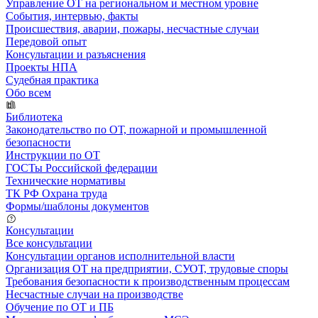
Управление ОТ на региональном и местном уровне
События, интервью, факты
Происшествия, аварии, пожары, несчастные случаи
Передовой опыт
Консультации и разъяснения
Проекты НПА
Судебная практика
Обо всем
Библиотека
Законодательство по ОТ, пожарной и промышленной
безопасности
Инструкции по ОТ
ГОСТы Российской федерации
Технические нормативы
ТК РФ Охрана труда
Формы/шаблоны документов
Консультации
Все консультации
Консультации органов исполнительной власти
Организация ОТ на предприятии, СУОТ, трудовые споры
Требования безопасности к производственным процессам
Несчастные случаи на производстве
Обучение по ОТ и ПБ