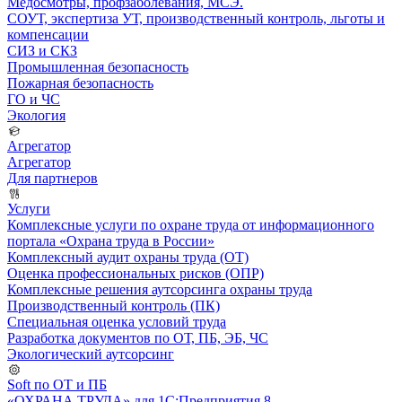
Медосмотры, профзаболевания, МСЭ.
СОУТ, экспертиза УТ, производственный контроль, льготы и
компенсации
СИЗ и СКЗ
Промышленная безопасность
Пожарная безопасность
ГО и ЧС
Экология
Агрегатор
Агрегатор
Для партнеров
Услуги
Комплексные услуги по охране труда от информационного
портала «Охрана труда в России»
Комплексный аудит охраны труда (ОТ)
Оценка профессиональных рисков (ОПР)
Комплексные решения аутсорсинга охраны труда
Производственный контроль (ПК)
Специальная оценка условий труда
Разработка документов по ОТ, ПБ, ЭБ, ЧС
Экологический аутсорсинг
Soft по ОТ и ПБ
«ОХРАНА ТРУДА» для 1С:Предприятия 8