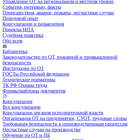
Управление ОТ на региональном и местном уровне
События, интервью, факты
Происшествия, аварии, пожары, несчастные случаи
Передовой опыт
Консультации и разъяснения
Проекты НПА
Судебная практика
Обо всем
Библиотека
Законодательство по ОТ, пожарной и промышленной
безопасности
Инструкции по ОТ
ГОСТы Российской федерации
Технические нормативы
ТК РФ Охрана труда
Формы/шаблоны документов
Консультации
Все консультации
Консультации органов исполнительной власти
Организация ОТ на предприятии, СУОТ, трудовые споры
Требования безопасности к производственным процессам
Несчастные случаи на производстве
Обучение по ОТ и ПБ