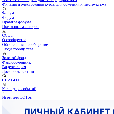
Фильмы и электронные курсы для обучения и инструктажа
Форум
Форум
Правила форума
Приглашаем авторов
ССОТ
О сообществе
Обновления в сообществе
Люди сообщества
Золотой фонд
Файлообменник
Видеогалерея
Доска объявлений
CHAT-OT
Календарь событий
Игры для СОТов