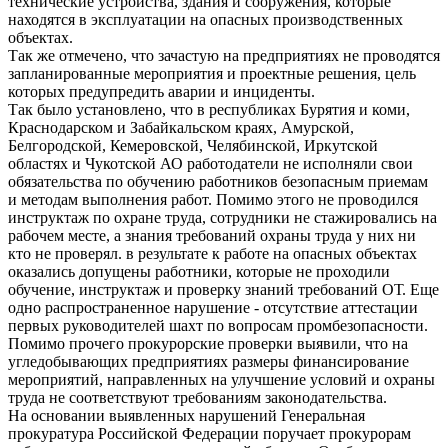
технические устройства, здания и сооружения, которые
находятся в эксплуатации на опасных производственных
объектах.
Так же отмечено, что зачастую на предприятиях не проводятся
запланированные мероприятия и проектные решения, цель
которых предупредить аварии и инциденты.
Так было установлено, что в республиках Бурятия и коми,
Краснодарском и Забайкальском краях, Амурской,
Белгородской, Кемеровской, Челябинской, Иркутской
областях и Чукотской АО работодатели не исполняли свои
обязательства по обучению работников безопасным приемам
и методам выполнения работ. Помимо этого не проводился
инструктаж по охране труда, сотрудники не стажировались на
рабочем месте, а знания требований охраны труда у них ни
кто не проверял. в результате к работе на опасных объектах
оказались допущены работники, которые не проходили
обучение, инструктаж и проверку знаний требований ОТ. Еще
одно распространенное нарушение - отсутствие аттестации
первых руководителей шахт по вопросам промбезопасности.
Помимо прочего прокурорские проверки выявили, что на
угледобывающих предприятиях размеры финансирование
мероприятий, направленных на улучшение условий и охраны
труда не соответствуют требованиям законодательства.
На основании выявленных нарушений Генеральная
прокуратура Российской Федерации поручает прокурорам