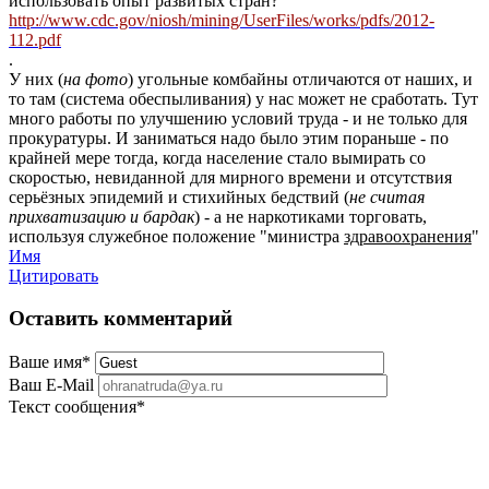
использовать опыт развитых стран?
http://www.cdc.gov/niosh/mining/UserFiles/works/pdfs/2012-
112.pdf
.
У них (
на фото
) угольные комбайны отличаются от наших, и
то там (система обеспыливания) у нас может не сработать. Тут
много работы по улучшению условий труда - и не только для
прокуратуры. И заниматься надо было этим пораньше - по
крайней мере тогда, когда население стало вымирать со
скоростью, невиданной для мирного времени и отсутствия
серьёзных эпидемий и стихийных бедствий (
не считая
прихватизацию и бардак
) - а не наркотиками торговать,
используя служебное положение "министра
здравоохранения
"
Имя
Цитировать
Оставить комментарий
Ваше имя
*
Ваш E-Mail
Текст сообщения
*