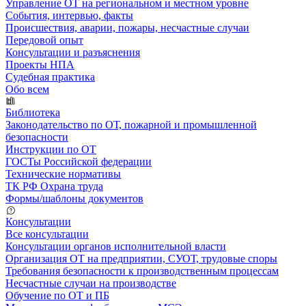
Управление ОТ на региональном и местном уровне
События, интервью, факты
Происшествия, аварии, пожары, несчастные случаи
Передовой опыт
Консультации и разъяснения
Проекты НПА
Судебная практика
Обо всем
Библиотека
Законодательство по ОТ, пожарной и промышленной
безопасности
Инструкции по ОТ
ГОСТы Российской федерации
Технические нормативы
ТК РФ Охрана труда
Формы/шаблоны документов
Консультации
Все консультации
Консультации органов исполнительной власти
Организация ОТ на предприятии, СУОТ, трудовые споры
Требования безопасности к производственным процессам
Несчастные случаи на производстве
Обучение по ОТ и ПБ