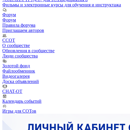
Фильмы и электронные курсы для обучения и инструктажа
Форум
Форум
Правила форума
Приглашаем авторов
ССОТ
О сообществе
Обновления в сообществе
Люди сообщества
Золотой фонд
Файлообменник
Видеогалерея
Доска объявлений
CHAT-OT
Календарь событий
Игры для СОТов