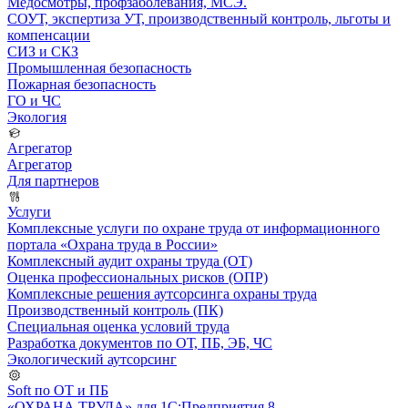
Медосмотры, профзаболевания, МСЭ.
СОУТ, экспертиза УТ, производственный контроль, льготы и
компенсации
СИЗ и СКЗ
Промышленная безопасность
Пожарная безопасность
ГО и ЧС
Экология
Агрегатор
Агрегатор
Для партнеров
Услуги
Комплексные услуги по охране труда от информационного
портала «Охрана труда в России»
Комплексный аудит охраны труда (ОТ)
Оценка профессиональных рисков (ОПР)
Комплексные решения аутсорсинга охраны труда
Производственный контроль (ПК)
Специальная оценка условий труда
Разработка документов по ОТ, ПБ, ЭБ, ЧС
Экологический аутсорсинг
Soft по ОТ и ПБ
«ОХРАНА ТРУДА» для 1С:Предприятия 8