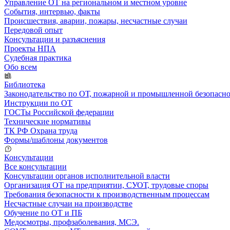
Управление ОТ на региональном и местном уровне
События, интервью, факты
Происшествия, аварии, пожары, несчастные случаи
Передовой опыт
Консультации и разъяснения
Проекты НПА
Судебная практика
Обо всем
Библиотека
Законодательство по ОТ, пожарной и промышленной безопасн
Инструкции по ОТ
ГОСТы Российской федерации
Технические нормативы
ТК РФ Охрана труда
Формы/шаблоны документов
Консультации
Все консультации
Консультации органов исполнительной власти
Организация ОТ на предприятии, СУОТ, трудовые споры
Требования безопасности к производственным процессам
Несчастные случаи на производстве
Обучение по ОТ и ПБ
Медосмотры, профзаболевания, МСЭ.