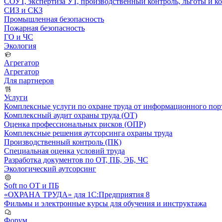
СОУТ, экспертиза УТ, производственный контроль, льготы и 
СИЗ и СКЗ
Промышленная безопасность
Пожарная безопасность
ГО и ЧС
Экология
Агрегатор
Агрегатор
Для партнеров
Услуги
Комплексные услуги по охране труда от информационного порт
Комплексный аудит охраны труда (ОТ)
Оценка профессиональных рисков (ОПР)
Комплексные решения аутсорсинга охраны труда
Производственный контроль (ПК)
Специальная оценка условий труда
Разработка документов по ОТ, ПБ, ЭБ, ЧС
Экологический аутсорсинг
Soft по ОТ и ПБ
«ОХРАНА ТРУДА» для 1С:Предприятия 8
Фильмы и электронные курсы для обучения и инструктажа
Форум