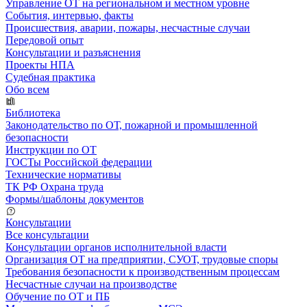
Управление ОТ на региональном и местном уровне
События, интервью, факты
Происшествия, аварии, пожары, несчастные случаи
Передовой опыт
Консультации и разъяснения
Проекты НПА
Судебная практика
Обо всем
Библиотека
Законодательство по ОТ, пожарной и промышленной
безопасности
Инструкции по ОТ
ГОСТы Российской федерации
Технические нормативы
ТК РФ Охрана труда
Формы/шаблоны документов
Консультации
Все консультации
Консультации органов исполнительной власти
Организация ОТ на предприятии, СУОТ, трудовые споры
Требования безопасности к производственным процессам
Несчастные случаи на производстве
Обучение по ОТ и ПБ