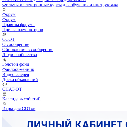
Фильмы и электронные курсы для обучения и инструктажа
Форум
Форум
Правила форума
Приглашаем авторов
ССОТ
О сообществе
Обновления в сообществе
Люди сообщества
Золотой фонд
Файлообменник
Видеогалерея
Доска объявлений
CHAT-OT
Календарь событий
Игры для СОТов