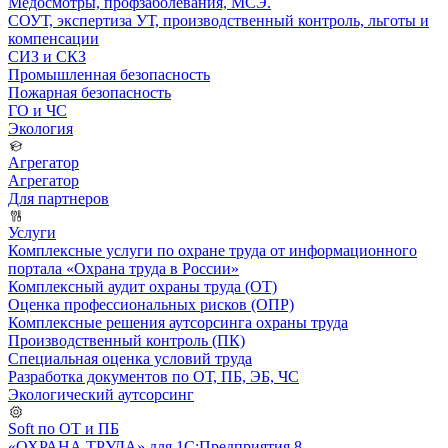
Медосмотры, профзаболевания, МСЭ.
СОУТ, экспертиза УТ, производственный контроль, льготы и
компенсации
СИЗ и СКЗ
Промышленная безопасность
Пожарная безопасность
ГО и ЧС
Экология
Агрегатор
Агрегатор
Для партнеров
Услуги
Комплексные услуги по охране труда от информационного
портала «Охрана труда в России»
Комплексный аудит охраны труда (ОТ)
Оценка профессиональных рисков (ОПР)
Комплексные решения аутсорсинга охраны труда
Производственный контроль (ПК)
Специальная оценка условий труда
Разработка документов по ОТ, ПБ, ЭБ, ЧС
Экологический аутсорсинг
Soft по ОТ и ПБ
«ОХРАНА ТРУДА» для 1С:Предприятия 8