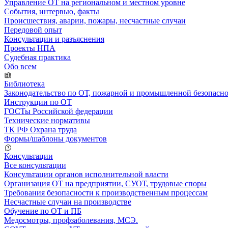
Управление ОТ на региональном и местном уровне
События, интервью, факты
Происшествия, аварии, пожары, несчастные случаи
Передовой опыт
Консультации и разъяснения
Проекты НПА
Судебная практика
Обо всем
Библиотека
Законодательство по ОТ, пожарной и промышленной безопасн
Инструкции по ОТ
ГОСТы Российской федерации
Технические нормативы
ТК РФ Охрана труда
Формы/шаблоны документов
Консультации
Все консультации
Консультации органов исполнительной власти
Организация ОТ на предприятии, СУОТ, трудовые споры
Требования безопасности к производственным процессам
Несчастные случаи на производстве
Обучение по ОТ и ПБ
Медосмотры, профзаболевания, МСЭ.