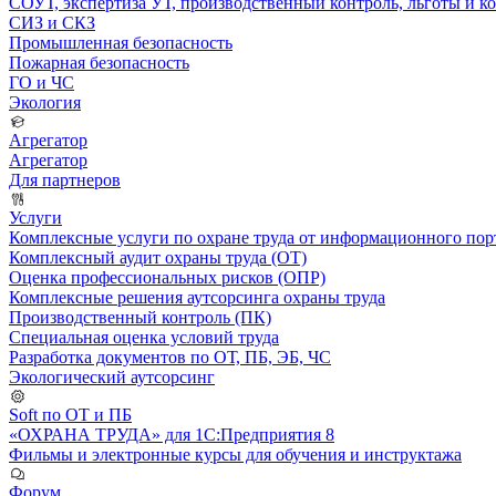
СОУТ, экспертиза УТ, производственный контроль, льготы и 
СИЗ и СКЗ
Промышленная безопасность
Пожарная безопасность
ГО и ЧС
Экология
Агрегатор
Агрегатор
Для партнеров
Услуги
Комплексные услуги по охране труда от информационного порт
Комплексный аудит охраны труда (ОТ)
Оценка профессиональных рисков (ОПР)
Комплексные решения аутсорсинга охраны труда
Производственный контроль (ПК)
Специальная оценка условий труда
Разработка документов по ОТ, ПБ, ЭБ, ЧС
Экологический аутсорсинг
Soft по ОТ и ПБ
«ОХРАНА ТРУДА» для 1С:Предприятия 8
Фильмы и электронные курсы для обучения и инструктажа
Форум