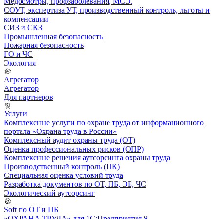
Медосмотры, профзаболевания, МСЭ.
СОУТ, экспертиза УТ, производственный контроль, льготы и
компенсации
СИЗ и СКЗ
Промышленная безопасность
Пожарная безопасность
ГО и ЧС
Экология
Агрегатор
Агрегатор
Для партнеров
Услуги
Комплексные услуги по охране труда от информационного
портала «Охрана труда в России»
Комплексный аудит охраны труда (ОТ)
Оценка профессиональных рисков (ОПР)
Комплексные решения аутсорсинга охраны труда
Производственный контроль (ПК)
Специальная оценка условий труда
Разработка документов по ОТ, ПБ, ЭБ, ЧС
Экологический аутсорсинг
Soft по ОТ и ПБ
«ОХРАНА ТРУДА» для 1С:Предприятия 8