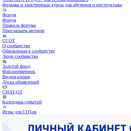
Фильмы и электронные курсы для обучения и инструктажа
Форум
Форум
Правила форума
Приглашаем авторов
ССОТ
О сообществе
Обновления в сообществе
Люди сообщества
Золотой фонд
Файлообменник
Видеогалерея
Доска объявлений
CHAT-OT
Календарь событий
Игры для СОТов