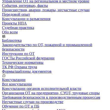
Управление ОТ на региональном и местном уровне
События, интервью, факты
Происшествия, аварии, пожары, несчастные случаи
Передовой опыт
Консультации и разъяснения
Проекты НПА
Судебная практика
Обо всем
Библиотека
Законодательство по ОТ, пожарной и промышленной
безопасности
Инструкции по ОТ
ГОСТы Российской федерации
Технические нормативы
ТК РФ Охрана труда
Формы/шаблоны документов
Консультации
Все консультации
Консультации органов исполнительной власти
Организация ОТ на предприятии, СУОТ, трудовые споры
Требования безопасности к производственным процессам
Несчастные случаи на производстве
Обучение по ОТ и ПБ