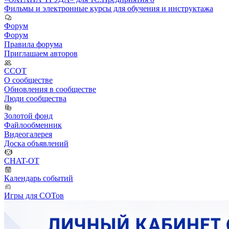
Фильмы и электронные курсы для обучения и инструктажа
Форум
Форум
Правила форума
Приглашаем авторов
ССОТ
О сообществе
Обновления в сообществе
Люди сообщества
Золотой фонд
Файлообменник
Видеогалерея
Доска объявлений
CHAT-OT
Календарь событий
Игры для СОТов