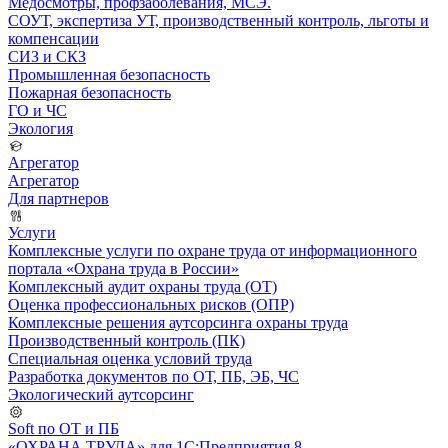
Медосмотры, профзаболевания, МСЭ.
СОУТ, экспертиза УТ, производственный контроль, льготы и
компенсации
СИЗ и СКЗ
Промышленная безопасность
Пожарная безопасность
ГО и ЧС
Экология
Агрегатор
Агрегатор
Для партнеров
Услуги
Комплексные услуги по охране труда от информационного
портала «Охрана труда в России»
Комплексный аудит охраны труда (ОТ)
Оценка профессиональных рисков (ОПР)
Комплексные решения аутсорсинга охраны труда
Производственный контроль (ПК)
Специальная оценка условий труда
Разработка документов по ОТ, ПБ, ЭБ, ЧС
Экологический аутсорсинг
Soft по ОТ и ПБ
«ОХРАНА ТРУДА» для 1С:Предприятия 8