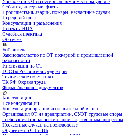
Управление ОТ на региональном и местном уровне
События, интервью, факты
Происшествия, аварии, пожары, несчастные случаи
Передовой опыт
Консультации и разъяснения
Проекты НПА
Судебная практика
Обо всем
Библиотека
Законодательство по ОТ, пожарной и промышленной
безопасности
Инструкции по ОТ
ГОСТы Российской федерации
Технические нормативы
ТК РФ Охрана труда
Формы/шаблоны документов
Консультации
Все консультации
Консультации органов исполнительной власти
Организация ОТ на предприятии, СУОТ, трудовые споры
Требования безопасности к производственным процессам
Несчастные случаи на производстве
Обучение по ОТ и ПБ