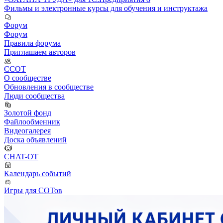
Фильмы и электронные курсы для обучения и инструктажа
Форум
Форум
Правила форума
Приглашаем авторов
ССОТ
О сообществе
Обновления в сообществе
Люди сообщества
Золотой фонд
Файлообменник
Видеогалерея
Доска объявлений
CHAT-OT
Календарь событий
Игры для СОТов