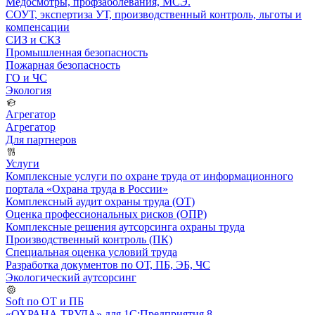
Медосмотры, профзаболевания, МСЭ.
СОУТ, экспертиза УТ, производственный контроль, льготы и
компенсации
СИЗ и СКЗ
Промышленная безопасность
Пожарная безопасность
ГО и ЧС
Экология
Агрегатор
Агрегатор
Для партнеров
Услуги
Комплексные услуги по охране труда от информационного
портала «Охрана труда в России»
Комплексный аудит охраны труда (ОТ)
Оценка профессиональных рисков (ОПР)
Комплексные решения аутсорсинга охраны труда
Производственный контроль (ПК)
Специальная оценка условий труда
Разработка документов по ОТ, ПБ, ЭБ, ЧС
Экологический аутсорсинг
Soft по ОТ и ПБ
«ОХРАНА ТРУДА» для 1С:Предприятия 8