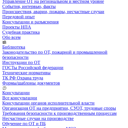
Управление ОТ на региональном и местном уровне
События, интервью, факты
Происшествия, аварии, пожары, несчастные случаи
Передовой опыт
Консультации и разъяснения
Проекты НПА
Судебная практика
Обо всем
Библиотека
Законодательство по ОТ, пожарной и промышленной
безопасности
Инструкции по ОТ
ГОСТы Российской федерации
Технические нормативы
ТК РФ Охрана труда
Формы/шаблоны документов
Консультации
Все консультации
Консультации органов исполнительной власти
Организация ОТ на предприятии, СУОТ, трудовые споры
Требования безопасности к производственным процессам
Несчастные случаи на производстве
Обучение по ОТ и ПБ