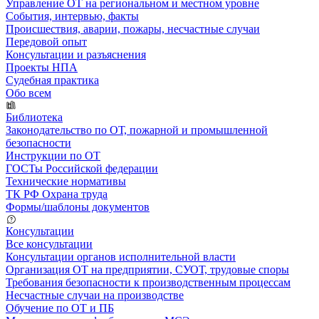
Управление ОТ на региональном и местном уровне
События, интервью, факты
Происшествия, аварии, пожары, несчастные случаи
Передовой опыт
Консультации и разъяснения
Проекты НПА
Судебная практика
Обо всем
Библиотека
Законодательство по ОТ, пожарной и промышленной
безопасности
Инструкции по ОТ
ГОСТы Российской федерации
Технические нормативы
ТК РФ Охрана труда
Формы/шаблоны документов
Консультации
Все консультации
Консультации органов исполнительной власти
Организация ОТ на предприятии, СУОТ, трудовые споры
Требования безопасности к производственным процессам
Несчастные случаи на производстве
Обучение по ОТ и ПБ