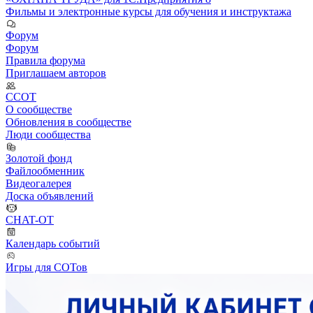
Фильмы и электронные курсы для обучения и инструктажа
Форум
Форум
Правила форума
Приглашаем авторов
ССОТ
О сообществе
Обновления в сообществе
Люди сообщества
Золотой фонд
Файлообменник
Видеогалерея
Доска объявлений
CHAT-OT
Календарь событий
Игры для СОТов