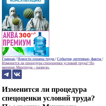
Главная
/
Новости охраны труда
/
События, интервью, факты
/
Изменится ли процедура спецоценки условий труда? По
мнению Минтруда – назрело.
Изменится ли процедура
спецоценки условий труда?