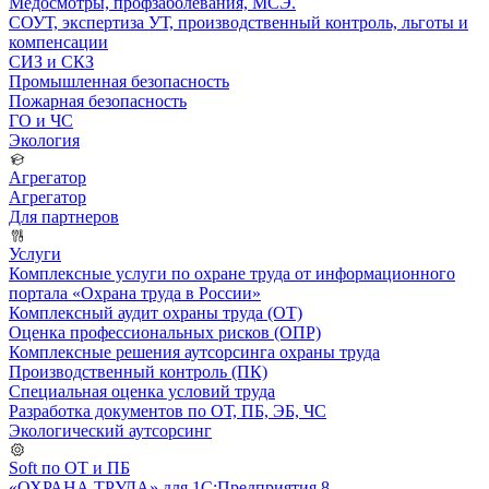
Медосмотры, профзаболевания, МСЭ.
СОУТ, экспертиза УТ, производственный контроль, льготы и
компенсации
СИЗ и СКЗ
Промышленная безопасность
Пожарная безопасность
ГО и ЧС
Экология
Агрегатор
Агрегатор
Для партнеров
Услуги
Комплексные услуги по охране труда от информационного
портала «Охрана труда в России»
Комплексный аудит охраны труда (ОТ)
Оценка профессиональных рисков (ОПР)
Комплексные решения аутсорсинга охраны труда
Производственный контроль (ПК)
Специальная оценка условий труда
Разработка документов по ОТ, ПБ, ЭБ, ЧС
Экологический аутсорсинг
Soft по ОТ и ПБ
«ОХРАНА ТРУДА» для 1С:Предприятия 8