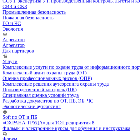
СОУТ, экспертиза УТ, производственный контроль, льготы и 
СИЗ и СКЗ
Промышленная безопасность
Пожарная безопасность
ГО и ЧС
Экология
Агрегатор
Агрегатор
Для партнеров
Услуги
Комплексные услуги по охране труда от информационного порт
Комплексный аудит охраны труда (ОТ)
Оценка профессиональных рисков (ОПР)
Комплексные решения аутсорсинга охраны труда
Производственный контроль (ПК)
Специальная оценка условий труда
Разработка документов по ОТ, ПБ, ЭБ, ЧС
Экологический аутсорсинг
Soft по ОТ и ПБ
«ОХРАНА ТРУДА» для 1С:Предприятия 8
Фильмы и электронные курсы для обучения и инструктажа
Форум