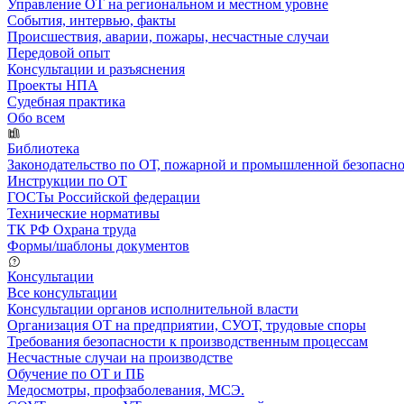
Управление ОТ на региональном и местном уровне
События, интервью, факты
Происшествия, аварии, пожары, несчастные случаи
Передовой опыт
Консультации и разъяснения
Проекты НПА
Судебная практика
Обо всем
Библиотека
Законодательство по ОТ, пожарной и промышленной безопасн
Инструкции по ОТ
ГОСТы Российской федерации
Технические нормативы
ТК РФ Охрана труда
Формы/шаблоны документов
Консультации
Все консультации
Консультации органов исполнительной власти
Организация ОТ на предприятии, СУОТ, трудовые споры
Требования безопасности к производственным процессам
Несчастные случаи на производстве
Обучение по ОТ и ПБ
Медосмотры, профзаболевания, МСЭ.