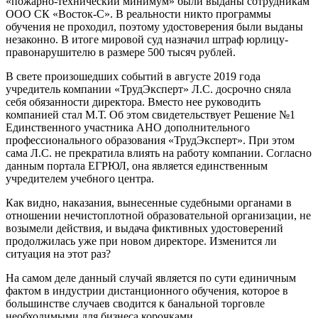
«пожарно-технический минимум» были выданы сотрудникам
ООО СК «Восток-С». В реальности никто программы
обучения не проходил, поэтому удостоверения были выданы
незаконно. В итоге мировой суд назначил штраф юрлицу-
правонарушителю в размере 500 тысяч рублей.
В свете произошедших событий в августе 2019 года
учредитель компании «ТрудЭксперт» Л.С. досрочно сняла
себя обязанности директора. Вместо нее руководить
компанией стал М.Т. Об этом свидетельствует Решение №1
Единственного участника АНО дополнительного
профессионального образования «ТрудЭксперт». При этом
сама Л.С. не прекратила влиять на работу компании. Согласно
данным портала ЕГРЮЛ, она является единственным
учредителем учебного центра.
Как видно, наказания, вынесенные судебными органами в
отношении нечистоплотной образовательной организации, не
возымели действия, и выдача фиктивных удостоверений
продолжилась уже при новом директоре. Изменится ли
ситуация на этот раз?
На самом деле данный случай является по сути единичным
фактом в индустрии дистанционного обучения, которое в
большинстве случаев сводится к банальной торговле
необходимыми для бизнеса корочками.