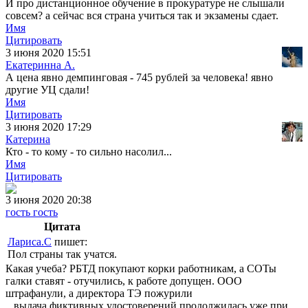
И про дистанционное обучение в прокуратуре не слышали
совсем? а сейчас вся страна учиться так и экзамены сдает.
Имя
Цитировать
3 июня 2020 15:51
Екатеринна А.
А цена явно демпинговая - 745 рублей за человека! явно
другие УЦ сдали!
Имя
Цитировать
3 июня 2020 17:29
Катерина
Кто - то кому - то сильно насолил...
Имя
Цитировать
3 июня 2020 20:38
гость гость
Цитата
Лариса.С
пишет:
Пол страны так учатся.
Какая учеба? РБТД покупают корки работникам, а СОТы
галки ставят - отучились, к работе допущен. ООО
штрафанули, а директора ТЭ пожурили
...выдача фиктивных удостоверений продолжилась уже при