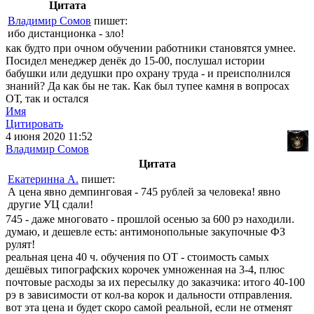
Цитата
Владимир Сомов
пишет:
ибо дистанционка - зло!
как будто при очном обучении работники становятся умнее.
Посидел менеджер денёк до 15-00, послушал истории
бабушки или дедушки про охрану труда - и преисполнился
знаний? Да как бы не так. Как был тупее камня в вопросах
ОТ, так и остался
Имя
Цитировать
4 июня 2020 11:52
Владимир Сомов
Цитата
Екатеринна А.
пишет:
А цена явно демпинговая - 745 рублей за человека! явно
другие УЦ сдали!
745 - даже многовато - прошлой осенью за 600 рэ находили.
думаю, и дешевле есть: антимонопольные закупочные ФЗ
рулят!
реальная цена 40 ч. обучения по ОТ - стоимость самых
дешёвых типографских корочек умноженная на 3-4, плюс
почтовые расходы за их пересылку до заказчика: итого 40-100
рэ в зависимости от кол-ва корок и дальности отправления.
вот эта цена и будет скоро самой реальной, если не отменят