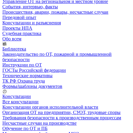
Управление ОТ на региональном и местном уровне
События, интервью, факты
Происшествия, аварии, пожары, несчастные случаи
Передовой опыт
Консультации и разъяснения
Проекты НПА
Судебная практика
Обо всем
Библиотека
Законодательство по ОТ, пожарной и промышленной
безопасности
Инструкции по ОТ
ГОСТы Российской федерации
Технические нормативы
ТК РФ Охрана труда
Формы/шаблоны документов
Консультации
Все консультации
Консультации органов исполнительной власти
Организация ОТ на предприятии, СУОТ, трудовые споры
Требования безопасности к производственным процессам
Несчастные случаи на производстве
Обучение по ОТ и ПБ