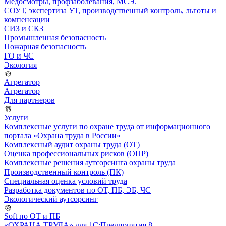
Медосмотры, профзаболевания, МСЭ.
СОУТ, экспертиза УТ, производственный контроль, льготы и
компенсации
СИЗ и СКЗ
Промышленная безопасность
Пожарная безопасность
ГО и ЧС
Экология
Агрегатор
Агрегатор
Для партнеров
Услуги
Комплексные услуги по охране труда от информационного
портала «Охрана труда в России»
Комплексный аудит охраны труда (ОТ)
Оценка профессиональных рисков (ОПР)
Комплексные решения аутсорсинга охраны труда
Производственный контроль (ПК)
Специальная оценка условий труда
Разработка документов по ОТ, ПБ, ЭБ, ЧС
Экологический аутсорсинг
Soft по ОТ и ПБ
«ОХРАНА ТРУДА» для 1С:Предприятия 8