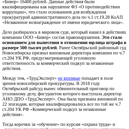
«Бивер» 16400 рублей. Данные действия были
квалифицированы как нарушение ФЗ «О противодействии
коррупции», что стало основанием для возбуждения
прокуратурой административного дела по ч.1 ст.19.28 КоАП
«Незаконное вознаграждение от имени юридического лица».
Дело разбиралось в мировом суде, который нашел в действиях
компании ООО «Бивер» состав правонарушения.
Это стало
основанием для вынесения в отношении юрлица штрафа в
размере 500 тысяч рублей
. Ранее Октябрьский районный суд
Новосибирска признал виновным директора компании по ч.7
ст.204 УК РФ, предусматривающей уголовную
ответственность за коммерческий подкуп за незаконные
действия.
Между тем, «ТрудЭксперт»
не впервые
попадает в поле
зрения новосибирской прокуратуры. В 2018 году
Октябрьский райсуд вынес обвинительный приговор по
уголовному делу, фигурантом которого выступала директор
АНО ДПО «ТрудЭксперт». Она была признана виновной по
22 эпизодам, которые квалифицировались все по той же ч.7
ст.204 УК РФ «Коммерческий подкуп за незаконные
действия».
Тогда корочки за «обучение» по курсам «охрана труда» и