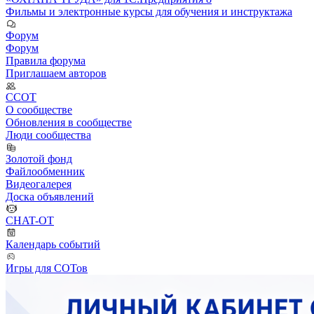
Фильмы и электронные курсы для обучения и инструктажа
Форум
Форум
Правила форума
Приглашаем авторов
ССОТ
О сообществе
Обновления в сообществе
Люди сообщества
Золотой фонд
Файлообменник
Видеогалерея
Доска объявлений
CHAT-OT
Календарь событий
Игры для СОТов