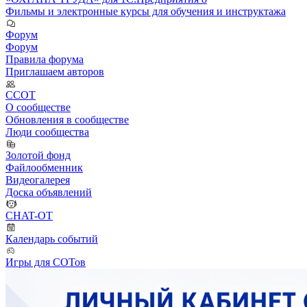
Фильмы и электронные курсы для обучения и инструктажа
Форум
Форум
Правила форума
Приглашаем авторов
ССОТ
О сообществе
Обновления в сообществе
Люди сообщества
Золотой фонд
Файлообменник
Видеогалерея
Доска объявлений
CHAT-OT
Календарь событий
Игры для СОТов