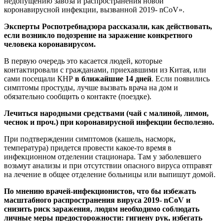
недопущению завоза и распространения новой
коронавирусной инфекции, вызванной 2019- nСoV».
Эксперты Роспотребнадзора рассказали, как действовать,
если возникло подозрение на заражение конкретного
человека коронавирусом.
В первую очередь это касается людей, которые
контактировали с гражданами, приехавшими из Китая, или
сами посещали КНР
в ближайшие 14 дней
. Если появились
симптомы простуды, лучше вызвать врача на дом и
обязательно сообщить о контакте (поездке).
Лечиться народными средствами (чай с малиной, лимон,
чеснок и проч.) при коронавирусной инфекции бесполезно.
При подтверждении симптомов (кашель, насморк,
температура) придется провести какое-то время в
инфекционном отделении стационара. Там у заболевшего
возьмут анализы и при отсутствии опасного вируса отправят
на лечение в общее отделение больницы или выпишут домой.
По мнению врачей-инфекционистов, что бы избежать
масштабного распространения вируса 2019- nСoV и
снизить риск заражения, людям необходимо соблюдать
личные меры предосторожности: гигиену рук, избегать