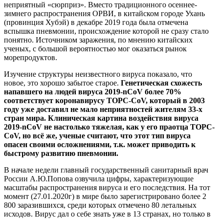
неприятный «сюрприз». Вместо традиционного осеннее-
зимнего распространения ОРВИ, в китайском городе Ухань
(провинция Хубэй) в декабре 2019 года была отмечена
вспышка пневмонии, происхождение которой не сразу стало
понятно. Источником заражения, по мнению китайских
ученых, с большой вероятностью мог оказаться рынок
морепродуктов.
Изучение структуры неизвестного вируса показало, что
новое, это хорошо забытое старое.
Генетическая схожесть
напавшего на людей вируса 2019-nСoV более 70%
соответствует коронавирусу ТОРС-CоV, который в 2003
году уже доставил не мало неприятностей жителям 33-х
стран мира. Клиническая картина воздействия вируса
2019-nСoV не настолько тяжелая, как у его праотца ТОРС-
CоV, но всё же, ученые считают, что этот тип вируса
опасен своими осложнениями, т.к. может приводить к
быстрому развитию пневмонии.
В начале недели главный государственный санитарный врач
России А.Ю.Попова озвучила цифры, характеризующие
масштабы распространения вируса и его последствия. На тот
момент (27.01.2020г) в мире было зарегистрировано более 2
800 заразившихся, среди которых отмечено 80 летальных
исходов. Вирус дал о себе знать уже в 13 странах, но только в