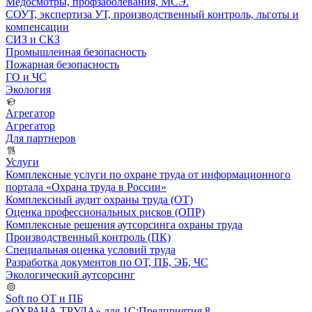
Медосмотры, профзаболевания, МСЭ.
СОУТ, экспертиза УТ, производственный контроль, льготы и
компенсации
СИЗ и СКЗ
Промышленная безопасность
Пожарная безопасность
ГО и ЧС
Экология
Агрегатор
Агрегатор
Для партнеров
Услуги
Комплексные услуги по охране труда от информационного
портала «Охрана труда в России»
Комплексный аудит охраны труда (ОТ)
Оценка профессиональных рисков (ОПР)
Комплексные решения аутсорсинга охраны труда
Производственный контроль (ПК)
Специальная оценка условий труда
Разработка документов по ОТ, ПБ, ЭБ, ЧС
Экологический аутсорсинг
Soft по ОТ и ПБ
«ОХРАНА ТРУДА» для 1С:Предприятия 8