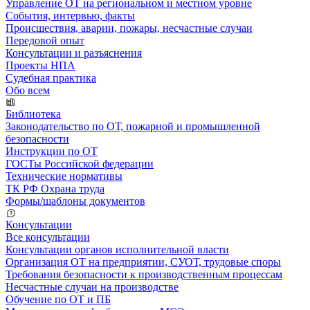
Управление ОТ на региональном и местном уровне
События, интервью, факты
Происшествия, аварии, пожары, несчастные случаи
Передовой опыт
Консультации и разъяснения
Проекты НПА
Судебная практика
Обо всем
Библиотека
Законодательство по ОТ, пожарной и промышленной
безопасности
Инструкции по ОТ
ГОСТы Российской федерации
Технические нормативы
ТК РФ Охрана труда
Формы/шаблоны документов
Консультации
Все консультации
Консультации органов исполнительной власти
Организация ОТ на предприятии, СУОТ, трудовые споры
Требования безопасности к производственным процессам
Несчастные случаи на производстве
Обучение по ОТ и ПБ