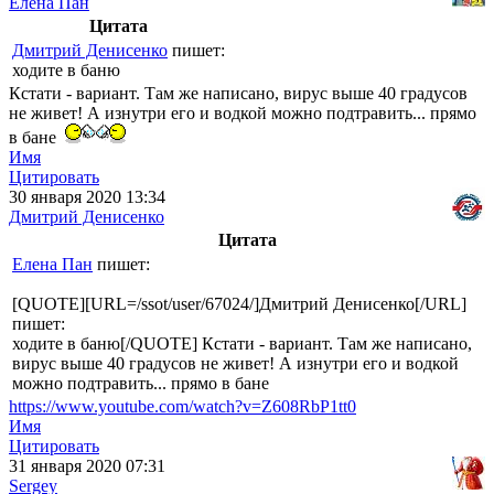
Елена Пан
Цитата
Дмитрий Денисенко
пишет:
ходите в баню
Кстати - вариант. Там же написано, вирус выше 40 градусов
не живет! А изнутри его и водкой можно подтравить... прямо
в бане
Имя
Цитировать
30 января 2020 13:34
Дмитрий Денисенко
Цитата
Елена Пан
пишет:
[QUOTE][URL=/ssot/user/67024/]Дмитрий Денисенко[/URL]
пишет:
ходите в баню[/QUOTE] Кстати - вариант. Там же написано,
вирус выше 40 градусов не живет! А изнутри его и водкой
можно подтравить... прямо в бане
https://www.youtube.com/watch?v=Z608RbP1tt0
Имя
Цитировать
31 января 2020 07:31
Sergey