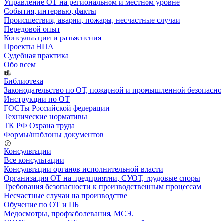
Управление ОТ на региональном и местном уровне
События, интервью, факты
Происшествия, аварии, пожары, несчастные случаи
Передовой опыт
Консультации и разъяснения
Проекты НПА
Судебная практика
Обо всем
Библиотека
Законодательство по ОТ, пожарной и промышленной безопасн
Инструкции по ОТ
ГОСТы Российской федерации
Технические нормативы
ТК РФ Охрана труда
Формы/шаблоны документов
Консультации
Все консультации
Консультации органов исполнительной власти
Организация ОТ на предприятии, СУОТ, трудовые споры
Требования безопасности к производственным процессам
Несчастные случаи на производстве
Обучение по ОТ и ПБ
Медосмотры, профзаболевания, МСЭ.