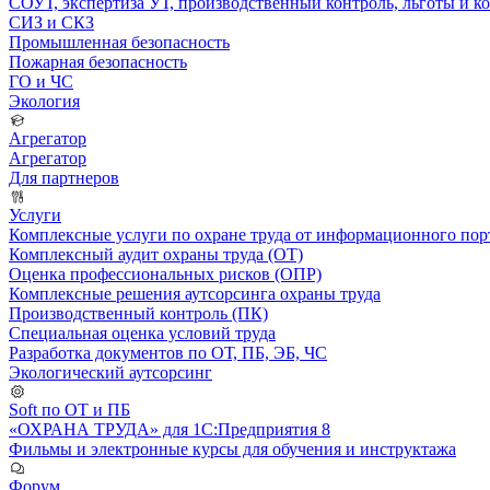
СОУТ, экспертиза УТ, производственный контроль, льготы и 
СИЗ и СКЗ
Промышленная безопасность
Пожарная безопасность
ГО и ЧС
Экология
Агрегатор
Агрегатор
Для партнеров
Услуги
Комплексные услуги по охране труда от информационного порт
Комплексный аудит охраны труда (ОТ)
Оценка профессиональных рисков (ОПР)
Комплексные решения аутсорсинга охраны труда
Производственный контроль (ПК)
Специальная оценка условий труда
Разработка документов по ОТ, ПБ, ЭБ, ЧС
Экологический аутсорсинг
Soft по ОТ и ПБ
«ОХРАНА ТРУДА» для 1С:Предприятия 8
Фильмы и электронные курсы для обучения и инструктажа
Форум