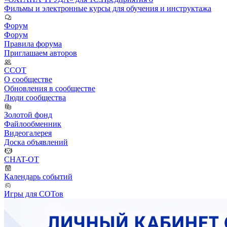
Фильмы и электронные курсы для обучения и инструктажа
Форум
Форум
Правила форума
Приглашаем авторов
ССОТ
О сообществе
Обновления в сообществе
Люди сообщества
Золотой фонд
Файлообменник
Видеогалерея
Доска объявлений
CHAT-OT
Календарь событий
Игры для СОТов