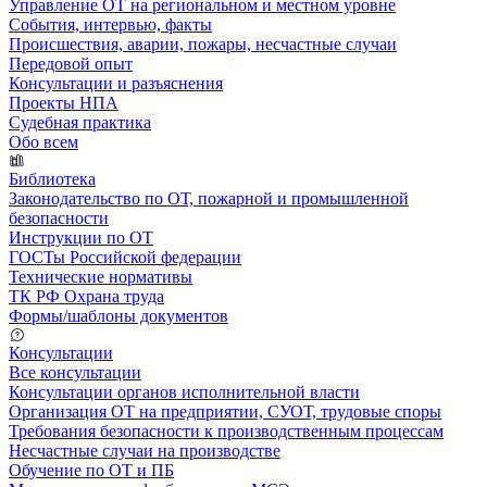
Управление ОТ на региональном и местном уровне
События, интервью, факты
Происшествия, аварии, пожары, несчастные случаи
Передовой опыт
Консультации и разъяснения
Проекты НПА
Судебная практика
Обо всем
Библиотека
Законодательство по ОТ, пожарной и промышленной
безопасности
Инструкции по ОТ
ГОСТы Российской федерации
Технические нормативы
ТК РФ Охрана труда
Формы/шаблоны документов
Консультации
Все консультации
Консультации органов исполнительной власти
Организация ОТ на предприятии, СУОТ, трудовые споры
Требования безопасности к производственным процессам
Несчастные случаи на производстве
Обучение по ОТ и ПБ