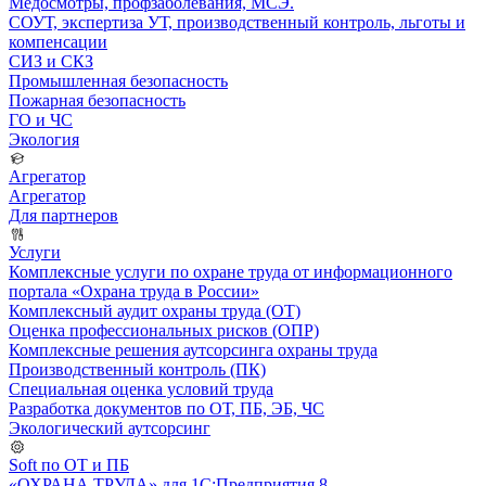
Медосмотры, профзаболевания, МСЭ.
СОУТ, экспертиза УТ, производственный контроль, льготы и
компенсации
СИЗ и СКЗ
Промышленная безопасность
Пожарная безопасность
ГО и ЧС
Экология
Агрегатор
Агрегатор
Для партнеров
Услуги
Комплексные услуги по охране труда от информационного
портала «Охрана труда в России»
Комплексный аудит охраны труда (ОТ)
Оценка профессиональных рисков (ОПР)
Комплексные решения аутсорсинга охраны труда
Производственный контроль (ПК)
Специальная оценка условий труда
Разработка документов по ОТ, ПБ, ЭБ, ЧС
Экологический аутсорсинг
Soft по ОТ и ПБ
«ОХРАНА ТРУДА» для 1С:Предприятия 8