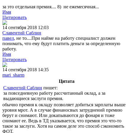
за это отдельная премия.... 8) не ежемесячная...
Имя
Цитировать
14 сентября 2018 12:03
Славентий Саблин
павел
, не то....При найме на работу специалист должен
понимать, что ему будут платить деньги за определенную
работу.
Имя
Цитировать
14 сентября 2018 14:35
mari_sharm
Цитата
Славентий Саблин
пишет:
за повседневную работу рассчитанный оклад, а за
выдающиеся заслуги премия.
обычно премия к окладу позволяет добиться зарплаты выше
уровня мрот. А в случае финаносвых затруднений премию
берут и снимают. Или докапываются до фонаря и тоже
снимают ее. Ведь в ТД указывается, что премия это что-то
такое за заслуги. Хотя на самом деле это способ сэкономить
ФОТ.