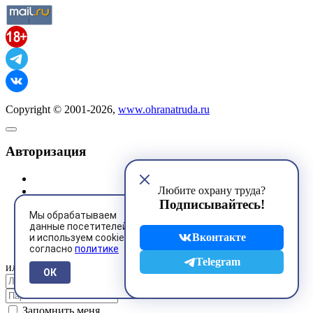
Copyright © 2001-2026,
www.ohranatruda.ru
Авторизация
Любите охрану труда?
Подписывайтесь!
Мы обрабатываем
данные посетителей
@mail.ru
Вконтакте
и используем cookies
согласно
политике
Telegram
или
ОК
Запомнить меня