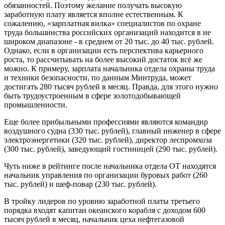
обязанностей. Поэтому желание получать высокую
заработную плату является вполне естественным. К
сожалению, «зарплатная вилка» специалистов по охране
труда большинства российских организаций находится в не
широком диапазоне - в среднем от 20 тыс. до 40 тыс. рублей.
Однако, если в организации есть перспектива карьерного
роста, то рассчитывать на более высокий достаток всё же
можно. К примеру, зарплата начальника отдела охраны труда
и техники безопасности, по данным Минтруда, может
достигать 280 тысяч рублей в месяц. Правда, для этого нужно
быть трудоустроенным в сфере золотодобывающей
промышленности.
Еще более прибыльными профессиями являются командир
воздушного судна (330 тыс. рублей), главный инженер в сфере
электроэнергетики (320 тыс. рублей), директор леспромхоза
(300 тыс. рублей), заведующий гостиницей (290 тыс. рублей).
Чуть ниже в рейтинге после начальника отдела ОТ находятся
начальник управления по организации буровых работ (260
тыс. рублей) и шеф-повар (230 тыс. рублей).
В тройку лидеров по уровню заработной платы третьего
порядка входят капитан океанского корабля с доходом 600
тысяч рублей в месяц, начальник цеха нефтегазовой