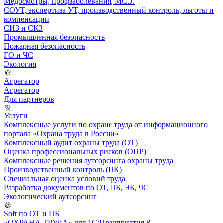
Медосмотры, профзаболевания, МСЭ.
СОУТ, экспертиза УТ, производственный контроль, льготы и
компенсации
СИЗ и СКЗ
Промышленная безопасность
Пожарная безопасность
ГО и ЧС
Экология
Агрегатор
Агрегатор
Для партнеров
Услуги
Комплексные услуги по охране труда от информационного
портала «Охрана труда в России»
Комплексный аудит охраны труда (ОТ)
Оценка профессиональных рисков (ОПР)
Комплексные решения аутсорсинга охраны труда
Производственный контроль (ПК)
Специальная оценка условий труда
Разработка документов по ОТ, ПБ, ЭБ, ЧС
Экологический аутсорсинг
Soft по ОТ и ПБ
«ОХРАНА ТРУДА» для 1С:Предприятия 8