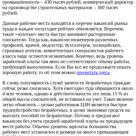
промышленности – 430 тысяч рублей, коммерческий директор
на производстве строительных материалов – 360 тысяч
рублей.
Данные рабочие места находятся в перечне вакансий рынка
труда и каждое полугодие рейтинг обновляется. Впрочем,
такие «золотые» места быстро занимают расторопные
соискатели. Тогда как, вакансии инженеров различных
профилей, врачей, медсестер, бухгалтеров, полицейских,
страховых агентов, компетентных специалистов рабочего
класса чаще остаются незанятыми. Конечно, ведь уровень
заработной платы там явно не соответствуют объему работы,
требующей выполнения. Если Вы все же продолжаете искать
хорошую работу, то об этом можно
прочитать здесь
.
К слову, популярность служб занятости безработных граждан
сейчас резко снизилась. Хотя ежегодно туда обращаются около
4 млн человек, однако в действительности это лишь 15 % из
общей массы соискателей, не вставших на учет. Такое явление
легко объяснить – целью работников ЦЗН является быстрое
трудоуйстройство безработных, в целях экономии средств на
выплату пособий по безработице. Потому и предлагают
вакансии без учета средней заработной платы на предыдущем
месте работы. Обычно уровень зарплаты большинства
рабочих мест установлен в размере не много превышающем