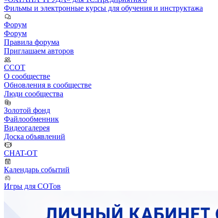
Фильмы и электронные курсы для обучения и инструктажа
Форум
Форум
Правила форума
Приглашаем авторов
ССОТ
О сообществе
Обновления в сообществе
Люди сообщества
Золотой фонд
Файлообменник
Видеогалерея
Доска объявлений
CHAT-OT
Календарь событий
Игры для СОТов