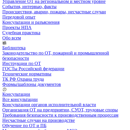
Управление ОТ на региональном и местном уровне
События, интервью, факты
Происшествия, аварии, пожары, несчастные случаи
Передовой опыт
Консультации и разъяснения
Проекты НПА
Судебная практика
Обо всем
Библиотека
Законодательство по ОТ, пожарной и промышленной
безопасности
Инструкции по ОТ
ГОСТы Российской федерации
Технические нормативы
ТК РФ Охрана труда
Формы/шаблоны документов
Консультации
Все консультации
Консультации органов исполнительной власти
Организация ОТ на предприятии, СУОТ, трудовые споры
Требования безопасности к производственным процессам
Несчастные случаи на производстве
Обучение по ОТ и ПБ