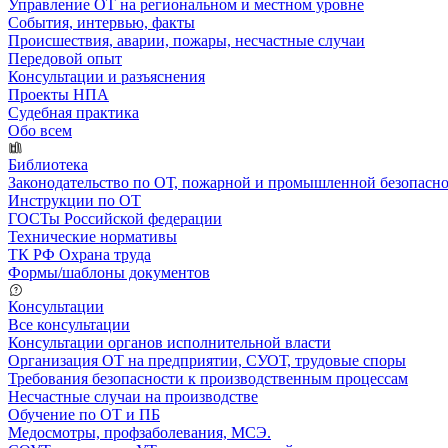
Управление ОТ на региональном и местном уровне
События, интервью, факты
Происшествия, аварии, пожары, несчастные случаи
Передовой опыт
Консультации и разъяснения
Проекты НПА
Судебная практика
Обо всем
Библиотека
Законодательство по ОТ, пожарной и промышленной безопасн
Инструкции по ОТ
ГОСТы Российской федерации
Технические нормативы
ТК РФ Охрана труда
Формы/шаблоны документов
Консультации
Все консультации
Консультации органов исполнительной власти
Организация ОТ на предприятии, СУОТ, трудовые споры
Требования безопасности к производственным процессам
Несчастные случаи на производстве
Обучение по ОТ и ПБ
Медосмотры, профзаболевания, МСЭ.