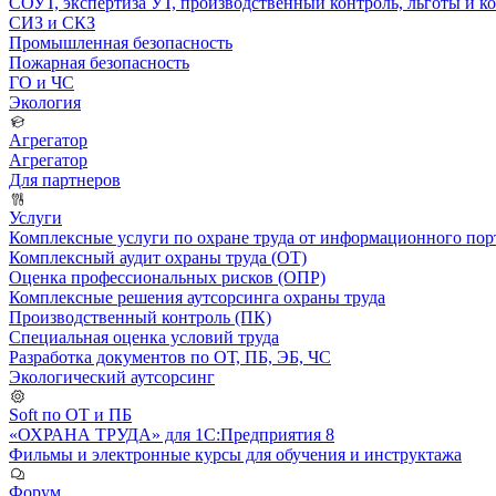
СОУТ, экспертиза УТ, производственный контроль, льготы и 
СИЗ и СКЗ
Промышленная безопасность
Пожарная безопасность
ГО и ЧС
Экология
Агрегатор
Агрегатор
Для партнеров
Услуги
Комплексные услуги по охране труда от информационного порт
Комплексный аудит охраны труда (ОТ)
Оценка профессиональных рисков (ОПР)
Комплексные решения аутсорсинга охраны труда
Производственный контроль (ПК)
Специальная оценка условий труда
Разработка документов по ОТ, ПБ, ЭБ, ЧС
Экологический аутсорсинг
Soft по ОТ и ПБ
«ОХРАНА ТРУДА» для 1С:Предприятия 8
Фильмы и электронные курсы для обучения и инструктажа
Форум