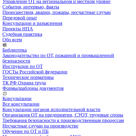
Управление ОТ на региональном и местном уровне
События, интервью, факты
Происшествия, аварии, пожары, несчастные случаи
Передовой опыт
Консультации и разъяснения
Проекты НПА
Судебная практика
Обо всем
Библиотека
Законодательство по ОТ, пожарной и промышленной
безопасности
Инструкции по ОТ
ГОСТы Российской федерации
Технические нормативы
ТК РФ Охрана труда
Формы/шаблоны документов
Консультации
Все консультации
Консультации органов исполнительной власти
Организация ОТ на предприятии, СУОТ, трудовые споры
Требования безопасности к производственным процессам
Несчастные случаи на производстве
Обучение по ОТ и ПБ