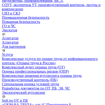
Медосмотры, профзаболевания, МСЭ.
СОУТ, экспертиза УТ, производственный контроль, льготы и
компенсации
СИЗ и СКЗ
Промышленная безопасность
Пожарная безопасность
ГО и ЧС
Экология
Агрегатор
Агрегатор
Для партнеров
Услуги
Комплексные услуги по охране труда от информационного
портала «Охрана труда в России»
Комплексный аудит охраны труда (ОТ)
Оценка профессиональных рисков (ОПР)
Комплексные решения аутсорсинга охраны труда
Производственный контроль (ПК)
Специальная оценка условий труда
Разработка документов по ОТ, ПБ, ЭБ, ЧС
Экологический аутсорсинг
Soft по ОТ и ПБ
«ОХРАНА ТРУДА» для 1С:Предприятия 8