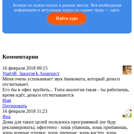
Больше не нужно искать в разных местах. Вся необходимая
информация и актуальные курсы по охране труда — здесь.
Найти курс
Комментарии
16 февраля 2018 09:15
УшёлВ_ЗакатовЪ Анархист
Меня очень успокаивает звук банкомата, который деньги
отсчитывает.
Его бы в офис врубить... Типа аналогия такая - ты работаешь,
время идёт, деньги отсчитываются
Имя
Цитировать
16 февраля 2018 11:23
Яна
Дома для таких целей пользуюсь программкой (не буду
рекламировать), офигенно - хошь убавишь, хошь прибавишь,
хошь ночные птички, хошь дневные, хошь костер, хошь