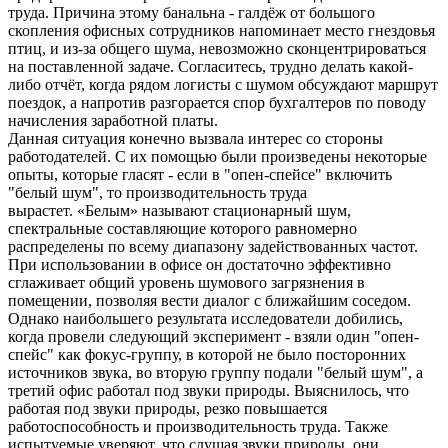
труда. Причина этому банальна - галдёж от большого
скопления офисных сотрудников напоминает место гнездовья
птиц, и из-за общего шума, невозможно сконцентрироваться
на поставленной задаче. Согласитесь, трудно делать какой-
либо отчёт, когда рядом логисты с шумом обсуждают маршрут
поездок, а напротив разгорается спор бухгалтеров по поводу
начисления заработной платы.
Данная ситуация конечно вызвала интерес со стороны
работодателей. С их помощью были произведены некоторые
опыты, которые гласят - если в "опен-спейсе" включить
"белый шум", то производительность труда
вырастет. «Белым» называют стационарный шум,
спектральные составляющие которого равномерно
распределены по всему диапазону задействованных частот.
При использовании в офисе он достаточно эффективно
сглаживает общий уровень шумового загрязнения в
помещении, позволяя вести диалог с ближайшим соседом.
Однако наибольшего результата исследователи добились,
когда провели следующий эксперимент - взяли один "опен-
спейс" как фокус-группу, в которой не было посторонних
источников звука, во вторую группу подали "белый шум", а
третий офис работал под звуки природы. Выяснилось, что
работая под звуки природы, резко повышается
работоспособность и производительность труда. Также
испытуемые уверяют, что слушая звуки природы, они