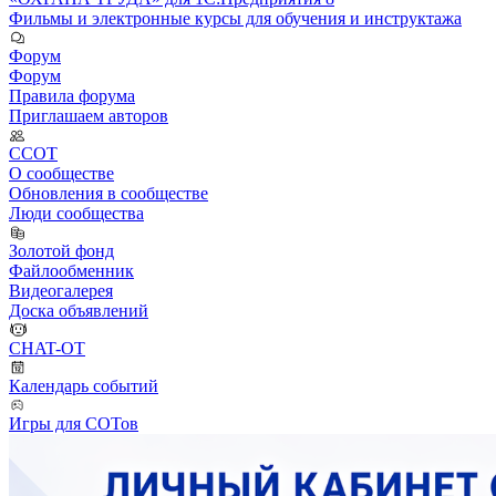
Фильмы и электронные курсы для обучения и инструктажа
Форум
Форум
Правила форума
Приглашаем авторов
ССОТ
О сообществе
Обновления в сообществе
Люди сообщества
Золотой фонд
Файлообменник
Видеогалерея
Доска объявлений
CHAT-OT
Календарь событий
Игры для СОТов