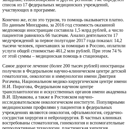
список из 17 федеральных медицинских учреждений,
участвующих в программе.
Конечно же, если это туризм, то помощь оказывается платно.
По данным Минздрава, за 2016 год стоимость оказанной
медпомощи иностранцам составила 1,5 млрд рублей, а число
пациентов равнялось 66 тысячам. Анализ деятельности 17
медучреждений за первое полугодие 2017 года показал: 14,2
тысячи человек, приехавших за помощью в Россию, оплатили
услуги общей стоимостью 461,2 млн рублей. При этом 74 %
от этой суммы – медицинская помощь в стационарах.
Самое дорогое лечение (более 200 тысяч рублей) иностранцы
получили в Федеральном научно-клиническом центре детской
гематологии, онкологии и иммунологии имени Дмитрия
Рогачева, Национальном медико-хирургическом центре имени
Н.И. Пирогова, Федеральном научном центре
трансплантологии и искусственных органов имени академика
В.И. Шумакова, а также в Ростовском научно-
исследовательском онкологическом институте. Популярными
медицинскими профилями у пациентов в федеральных
учреждениях являются онкология, офтальмология, сердечно-
сосудистая хирургия и нейрохирургия. В частных клиниках
востребованы стоматология, гинекология и вспомогательные
репродуктивные технологии, пластическая хирургия.