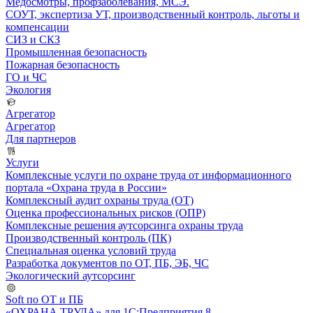
Медосмотры, профзаболевания, МСЭ.
СОУТ, экспертиза УТ, производственный контроль, льготы и
компенсации
СИЗ и СКЗ
Промышленная безопасность
Пожарная безопасность
ГО и ЧС
Экология
Агрегатор
Агрегатор
Для партнеров
Услуги
Комплексные услуги по охране труда от информационного
портала «Охрана труда в России»
Комплексный аудит охраны труда (ОТ)
Оценка профессиональных рисков (ОПР)
Комплексные решения аутсорсинга охраны труда
Производственный контроль (ПК)
Специальная оценка условий труда
Разработка документов по ОТ, ПБ, ЭБ, ЧС
Экологический аутсорсинг
Soft по ОТ и ПБ
«ОХРАНА ТРУДА» для 1С:Предприятия 8