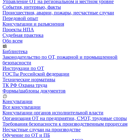
Управление ОТ на региональном и местном уровне
События, интервью, факты
Происшествия, аварии, пожары, несчастные случаи
Передовой опыт
Консультации и разъяснения
Проекты НПА
Судебная практика
Обо всем
Библиотека
Законодательство по ОТ, пожарной и промышленной
безопасности
Инструкции по ОТ
ГОСТы Российской федерации
Технические нормативы
ТК РФ Охрана труда
Формы/шаблоны документов
Консультации
Все консультации
Консультации органов исполнительной власти
Организация ОТ на предприятии, СУОТ, трудовые споры
Требования безопасности к производственным процессам
Несчастные случаи на производстве
Обучение по ОТ и ПБ