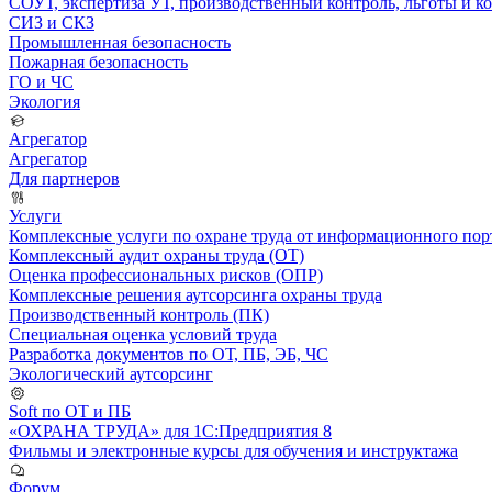
СОУТ, экспертиза УТ, производственный контроль, льготы и 
СИЗ и СКЗ
Промышленная безопасность
Пожарная безопасность
ГО и ЧС
Экология
Агрегатор
Агрегатор
Для партнеров
Услуги
Комплексные услуги по охране труда от информационного порт
Комплексный аудит охраны труда (ОТ)
Оценка профессиональных рисков (ОПР)
Комплексные решения аутсорсинга охраны труда
Производственный контроль (ПК)
Специальная оценка условий труда
Разработка документов по ОТ, ПБ, ЭБ, ЧС
Экологический аутсорсинг
Soft по ОТ и ПБ
«ОХРАНА ТРУДА» для 1С:Предприятия 8
Фильмы и электронные курсы для обучения и инструктажа
Форум