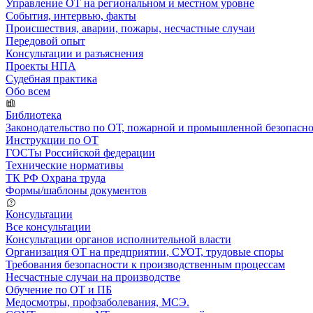
Управление ОТ на региональном и местном уровне
События, интервью, факты
Происшествия, аварии, пожары, несчастные случаи
Передовой опыт
Консультации и разъяснения
Проекты НПА
Судебная практика
Обо всем
Библиотека
Законодательство по ОТ, пожарной и промышленной безопасн
Инструкции по ОТ
ГОСТы Российской федерации
Технические нормативы
ТК РФ Охрана труда
Формы/шаблоны документов
Консультации
Все консультации
Консультации органов исполнительной власти
Организация ОТ на предприятии, СУОТ, трудовые споры
Требования безопасности к производственным процессам
Несчастные случаи на производстве
Обучение по ОТ и ПБ
Медосмотры, профзаболевания, МСЭ.