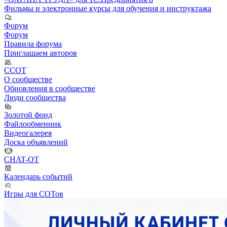
Фильмы и электронные курсы для обучения и инструктажа
Форум
Форум
Правила форума
Приглашаем авторов
ССОТ
О сообществе
Обновления в сообществе
Люди сообщества
Золотой фонд
Файлообменник
Видеогалерея
Доска объявлений
CHAT-OT
Календарь событий
Игры для СОТов