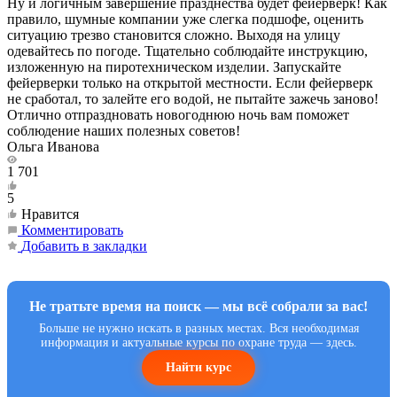
Ну и логичным завершение празднества будет фейерверк! Как
правило, шумные компании уже слегка подшофе, оценить
ситуацию трезво становится сложно. Выходя на улицу
одевайтесь по погоде. Тщательно соблюдайте инструкцию,
изложенную на пиротехническом изделии. Запускайте
фейерверки только на открытой местности. Если фейерверк
не сработал, то залейте его водой, не пытайте зажечь заново!
Отлично отпраздновать новогоднюю ночь вам поможет
соблюдение наших полезных советов!
Ольга Иванова
1 701
5
Нравится
Комментировать
Добавить в закладки
Не тратьте время на поиск — мы всё собрали за вас!
Больше не нужно искать в разных местах. Вся необходимая
информация и актуальные курсы по охране труда — здесь.
Найти курс