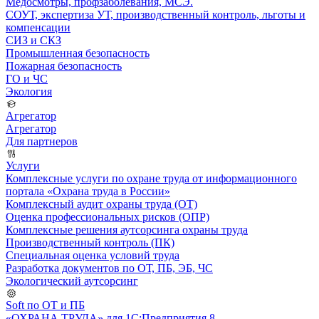
Медосмотры, профзаболевания, МСЭ.
СОУТ, экспертиза УТ, производственный контроль, льготы и
компенсации
СИЗ и СКЗ
Промышленная безопасность
Пожарная безопасность
ГО и ЧС
Экология
Агрегатор
Агрегатор
Для партнеров
Услуги
Комплексные услуги по охране труда от информационного
портала «Охрана труда в России»
Комплексный аудит охраны труда (ОТ)
Оценка профессиональных рисков (ОПР)
Комплексные решения аутсорсинга охраны труда
Производственный контроль (ПК)
Специальная оценка условий труда
Разработка документов по ОТ, ПБ, ЭБ, ЧС
Экологический аутсорсинг
Soft по ОТ и ПБ
«ОХРАНА ТРУДА» для 1С:Предприятия 8