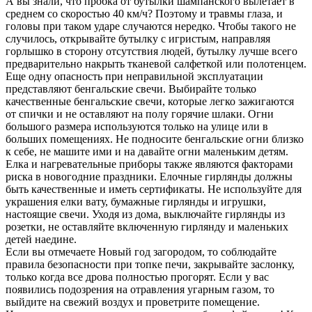
А вы знали, что пробка от бутылки шампанского вылетает в
среднем со скоростью 40 км/ч? Поэтому и травмы глаза, и
головы при таком ударе случаются нередко. Чтобы такого не
случилось, открывайте бутылку с игристым, направляя
горлышко в сторону отсутствия людей, бутылку лучше всего
предварительно накрыть тканевой салфеткой или полотенцем.
Еще одну опасность при неправильной эксплуатации
представляют бенгальские свечи. Выбирайте только
качественные бенгальские свечи, которые легко зажигаются
от спички и не оставляют на полу горячие шлаки. Огни
большого размера используются только на улице или в
больших помещениях. Не подносите бенгальские огни близко
к себе, не машите ими и на давайте огни маленьким детям.
Елка и нагревательные приборы также являются факторами
риска в новогодние праздники. Елочные гирлянды должны
быть качественные и иметь сертификаты. Не используйте для
украшения елки вату, бумажные гирлянды и игрушки,
настоящие свечи. Уходя из дома, выключайте гирлянды из
розетки, не оставляйте включенную гирлянду и маленьких
детей наедине.
Если вы отмечаете Новый год загородом, то соблюдайте
правила безопасности при топке печи, закрывайте заслонку,
только когда все дрова полностью прогорят. Если у вас
появились подозрения на отравления угарным газом, то
выйдите на свежий воздух и проветрите помещение.