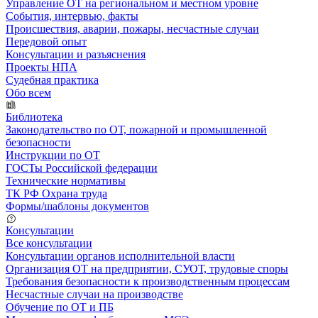
Управление ОТ на региональном и местном уровне
События, интервью, факты
Происшествия, аварии, пожары, несчастные случаи
Передовой опыт
Консультации и разъяснения
Проекты НПА
Судебная практика
Обо всем
Библиотека
Законодательство по ОТ, пожарной и промышленной
безопасности
Инструкции по ОТ
ГОСТы Российской федерации
Технические нормативы
ТК РФ Охрана труда
Формы/шаблоны документов
Консультации
Все консультации
Консультации органов исполнительной власти
Организация ОТ на предприятии, СУОТ, трудовые споры
Требования безопасности к производственным процессам
Несчастные случаи на производстве
Обучение по ОТ и ПБ