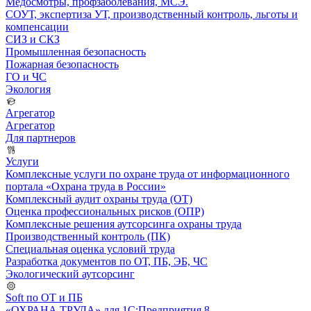
Медосмотры, профзаболевания, МСЭ.
СОУТ, экспертиза УТ, производственный контроль, льготы и
компенсации
СИЗ и СКЗ
Промышленная безопасность
Пожарная безопасность
ГО и ЧС
Экология
Агрегатор
Агрегатор
Для партнеров
Услуги
Комплексные услуги по охране труда от информационного
портала «Охрана труда в России»
Комплексный аудит охраны труда (ОТ)
Оценка профессиональных рисков (ОПР)
Комплексные решения аутсорсинга охраны труда
Производственный контроль (ПК)
Специальная оценка условий труда
Разработка документов по ОТ, ПБ, ЭБ, ЧС
Экологический аутсорсинг
Soft по ОТ и ПБ
«ОХРАНА ТРУДА» для 1С:Предприятия 8