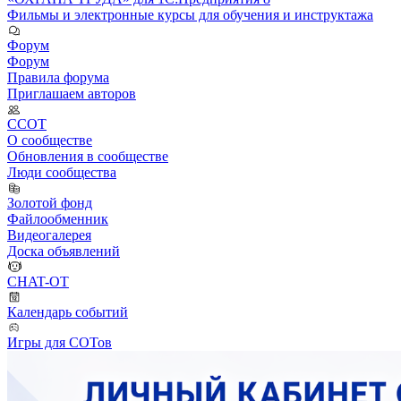
Фильмы и электронные курсы для обучения и инструктажа
Форум
Форум
Правила форума
Приглашаем авторов
ССОТ
О сообществе
Обновления в сообществе
Люди сообщества
Золотой фонд
Файлообменник
Видеогалерея
Доска объявлений
CHAT-OT
Календарь событий
Игры для СОТов