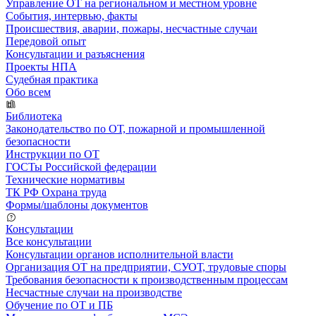
Управление ОТ на региональном и местном уровне
События, интервью, факты
Происшествия, аварии, пожары, несчастные случаи
Передовой опыт
Консультации и разъяснения
Проекты НПА
Судебная практика
Обо всем
Библиотека
Законодательство по ОТ, пожарной и промышленной
безопасности
Инструкции по ОТ
ГОСТы Российской федерации
Технические нормативы
ТК РФ Охрана труда
Формы/шаблоны документов
Консультации
Все консультации
Консультации органов исполнительной власти
Организация ОТ на предприятии, СУОТ, трудовые споры
Требования безопасности к производственным процессам
Несчастные случаи на производстве
Обучение по ОТ и ПБ