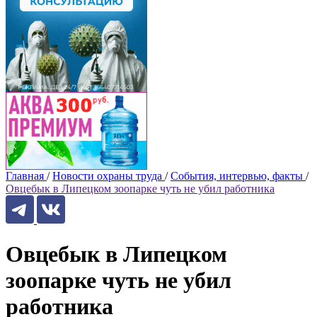
Главная
/
Новости охраны труда
/
События, интервью, факты
/
Овцебык в Липецком зоопарке чуть не убил работника
Овцебык в Липецком
зоопарке чуть не убил
работника