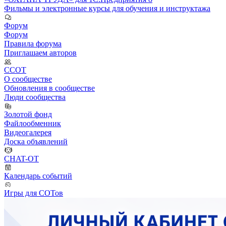
Фильмы и электронные курсы для обучения и инструктажа
Форум
Форум
Правила форума
Приглашаем авторов
ССОТ
О сообществе
Обновления в сообществе
Люди сообщества
Золотой фонд
Файлообменник
Видеогалерея
Доска объявлений
CHAT-OT
Календарь событий
Игры для СОТов