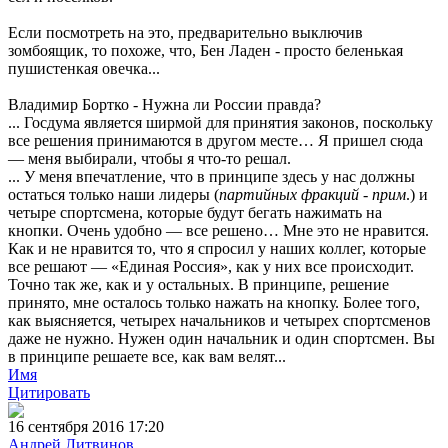
Если посмотреть на это, предварительно выключив
зомбоящик, то похоже, что, Бен Ладен - просто беленькая
пушистенкая овечка...
Владимир Бортко - Нужна ли России правда?
... Госдума является ширмой для принятия законов, поскольку
все решения принимаются в другом месте… Я пришел сюда
— меня выбирали, чтобы я что-то решал.
... У меня впечатление, что в принципе здесь у нас должны
остаться только наши лидеры (
партийных фракций - прим
.) и
четыре спортсмена, которые будут бегать нажимать на
кнопки. Очень удобно — все решено… Мне это не нравится.
Как и не нравится то, что я спросил у наших коллег, которые
все решают — «Единая Россия», как у них все происходит.
Точно так же, как и у остальных. В принципе, решение
принято, мне осталось только нажать на кнопку. Более того,
как выясняется, четырех начальников и четырех спортсменов
даже не нужно. Нужен один начальник и один спортсмен. Вы
в принципе решаете все, как вам велят...
Имя
Цитировать
16 сентября 2016 17:20
Андрей Литвинов