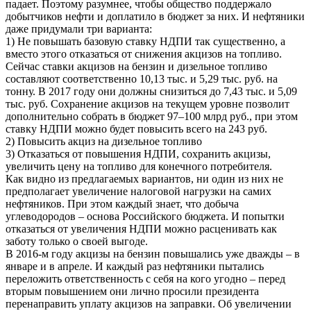
падает. Поэтому разумнее, чтобы общество поддержало
добытчиков нефти и доплатило в бюджет за них. И нефтяники
даже придумали три варианта:
1) Не повышать базовую ставку НДПИ так существенно, а
вместо этого отказаться от снижения акцизов на топливо.
Сейчас ставки акцизов на бензин и дизельное топливо
составляют соответственно 10,13 тыс. и 5,29 тыс. руб. на
тонну. В 2017 году они должны снизиться до 7,43 тыс. и 5,09
тыс. руб. Сохранение акцизов на текущем уровне позволит
дополнительно собрать в бюджет 97–100 млрд руб., при этом
ставку НДПИ можно будет повысить всего на 243 руб.
2) Повысить акциз на дизельное топливо
3) Отказаться от повышения НДПИ, сохранить акцизы,
увеличить цену на топливо для конечного потребителя.
Как видно из предлагаемых вариантов, ни один из них не
предполагает увеличение налоговой нагрузки на самих
нефтяников. При этом каждый знает, что добыча
углеводородов – основа Российского бюджета. И попытки
отказаться от увеличения НДПИ можно расценивать как
заботу только о своей выгоде.
В 2016-м году акцизы на бензин повышались уже дважды – в
январе и в апреле. И каждый раз нефтяники пытались
переложить ответственность с себя на кого угодно – перед
вторым повышением они лично просили президента
перенаправить уплату акцизов на заправки. Об увеличении