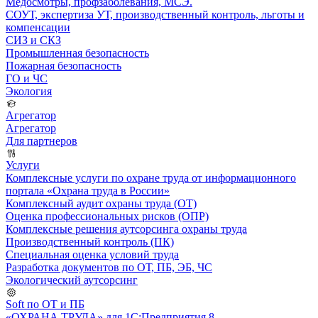
Медосмотры, профзаболевания, МСЭ.
СОУТ, экспертиза УТ, производственный контроль, льготы и
компенсации
СИЗ и СКЗ
Промышленная безопасность
Пожарная безопасность
ГО и ЧС
Экология
Агрегатор
Агрегатор
Для партнеров
Услуги
Комплексные услуги по охране труда от информационного
портала «Охрана труда в России»
Комплексный аудит охраны труда (ОТ)
Оценка профессиональных рисков (ОПР)
Комплексные решения аутсорсинга охраны труда
Производственный контроль (ПК)
Специальная оценка условий труда
Разработка документов по ОТ, ПБ, ЭБ, ЧС
Экологический аутсорсинг
Soft по ОТ и ПБ
«ОХРАНА ТРУДА» для 1С:Предприятия 8