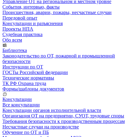
Управление ОТ на региональном и местном уровне
События, интервью, факты
Происшествия, аварии, пожары, несчастные случаи
Передовой опыт
Консультации и разъяснения
Проекты НПА
Судебная практика
Обо всем
Библиотека
Законодательство по ОТ, пожарной и промышленной
безопасности
Инструкции по ОТ
ГОСТы Российской федерации
Технические нормативы
ТК РФ Охрана труда
Формы/шаблоны документов
Консультации
Все консультации
Консультации органов исполнительной власти
Организация ОТ на предприятии, СУОТ, трудовые споры
Требования безопасности к производственным процессам
Несчастные случаи на производстве
Обучение по ОТ и ПБ