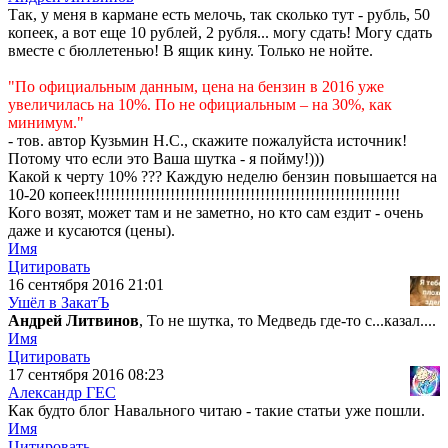
Так, у меня в кармане есть мелочь, так сколько тут - рубль, 50
копеек, а вот еще 10 рублей, 2 рубля... могу сдать! Могу сдать
вместе с бюллетенью! В ящик кину. Только не нойте.
"По официальным данным, цена на бензин в 2016 уже
увеличилась на 10%. По не официальным – на 30%, как
минимум."
- тов. автор Кузьмин Н.С., скажите пожалуйста источник!
Потому что если это Ваша шутка - я пойму!)))
Какой к черту 10% ??? Каждую неделю бензин повышается на
10-20 копеек!!!!!!!!!!!!!!!!!!!!!!!!!!!!!!!!!!!!!!!!!!!!!!!!!!!!!!!!!!!!!
Кого возят, может там и не заметно, но кто сам ездит - очень
даже и кусаются (цены).
Имя
Цитировать
16 сентября 2016 21:01
Ушёл в ЗакатЪ
Андрей Литвинов
, То не шутка, то Медведь где-то с...казал....
Имя
Цитировать
17 сентября 2016 08:23
Александр ГЕС
Как будто блог Навального читаю - такие статьи уже пошли.
Имя
Цитировать