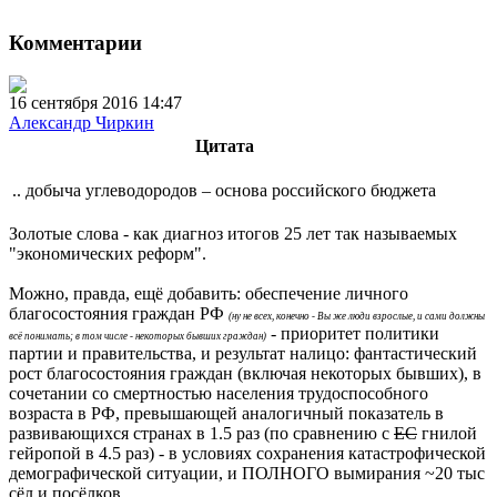
Комментарии
16 сентября 2016 14:47
Александр Чиркин
Цитата
.. добыча углеводородов – основа российского бюджета
Золотые слова - как диагноз итогов 25 лет так называемых
"экономических реформ".
Можно, правда, ещё добавить: обеспечение личного
благосостояния граждан РФ
(ну не всех, конечно - Вы же люди взрослые, и сами должны
- приоритет политики
всё понимать; в том числе - некоторых бывших граждан)
партии и правительства, и результат налицо: фантастический
рост благосостояния граждан (включая некоторых бывших), в
сочетании со смертностью населения трудоспособного
возраста в РФ, превышающей аналогичный показатель в
развивающихся странах в 1.5 раз (по сравнению с
ЕС
гнилой
гейропой в 4.5 раз) - в условиях сохранения катастрофической
демографической ситуации, и ПОЛНОГО вымирания ~20 тыс
сёл и посёлков.