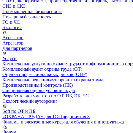
СОУТ, экспертиза УТ, производственный контроль, льготы и 
СИЗ и СКЗ
Промышленная безопасность
Пожарная безопасность
ГО и ЧС
Экология
Агрегатор
Агрегатор
Для партнеров
Услуги
Комплексные услуги по охране труда от информационного порт
Комплексный аудит охраны труда (ОТ)
Оценка профессиональных рисков (ОПР)
Комплексные решения аутсорсинга охраны труда
Производственный контроль (ПК)
Специальная оценка условий труда
Разработка документов по ОТ, ПБ, ЭБ, ЧС
Экологический аутсорсинг
Soft по ОТ и ПБ
«ОХРАНА ТРУДА» для 1С:Предприятия 8
Фильмы и электронные курсы для обучения и инструктажа
Форум