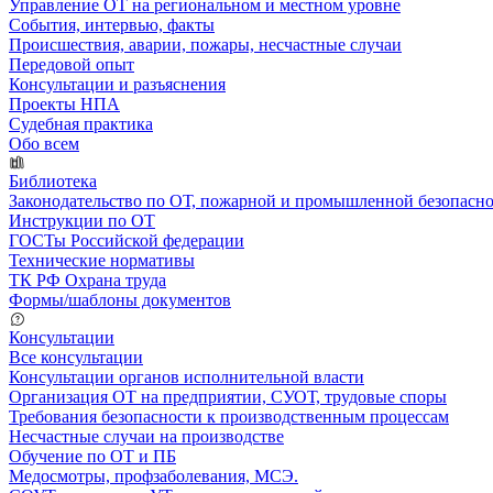
Управление ОТ на региональном и местном уровне
События, интервью, факты
Происшествия, аварии, пожары, несчастные случаи
Передовой опыт
Консультации и разъяснения
Проекты НПА
Судебная практика
Обо всем
Библиотека
Законодательство по ОТ, пожарной и промышленной безопасн
Инструкции по ОТ
ГОСТы Российской федерации
Технические нормативы
ТК РФ Охрана труда
Формы/шаблоны документов
Консультации
Все консультации
Консультации органов исполнительной власти
Организация ОТ на предприятии, СУОТ, трудовые споры
Требования безопасности к производственным процессам
Несчастные случаи на производстве
Обучение по ОТ и ПБ
Медосмотры, профзаболевания, МСЭ.