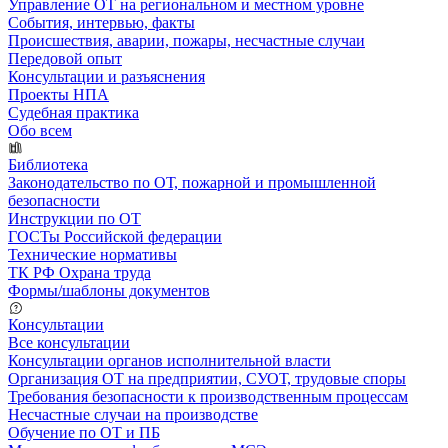
Управление ОТ на региональном и местном уровне
События, интервью, факты
Происшествия, аварии, пожары, несчастные случаи
Передовой опыт
Консультации и разъяснения
Проекты НПА
Судебная практика
Обо всем
Библиотека
Законодательство по ОТ, пожарной и промышленной
безопасности
Инструкции по ОТ
ГОСТы Российской федерации
Технические нормативы
ТК РФ Охрана труда
Формы/шаблоны документов
Консультации
Все консультации
Консультации органов исполнительной власти
Организация ОТ на предприятии, СУОТ, трудовые споры
Требования безопасности к производственным процессам
Несчастные случаи на производстве
Обучение по ОТ и ПБ