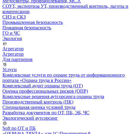
Медосмотры, профзаболевания, МСЭ.
СОУТ, экспертиза УТ, производственный контроль, льготы и
компенсации
СИЗ и СКЗ
Промышленная безопасность
Пожарная безопасность
ГО и ЧС
Экология
Агрегатор
Агрегатор
Для партнеров
Услуги
Комплексные услуги по охране труда от информационного
портала «Охрана труда в России»
Комплексный аудит охраны труда (ОТ)
Оценка профессиональных рисков (ОПР)
Комплексные решения аутсорсинга охраны труда
Производственный контроль (ПК)
Специальная оценка условий труда
Разработка документов по ОТ, ПБ, ЭБ, ЧС
Экологический аутсорсинг
Soft по ОТ и ПБ
«ОХРАНА ТРУДА» для 1С:Предприятия 8