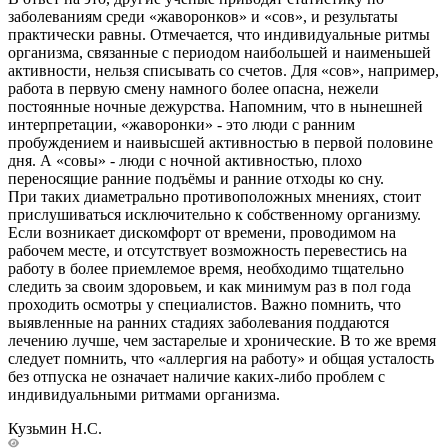
заболеваниям среди «жаворонков» и «сов», и результаты
практически равны. Отмечается, что индивидуальные ритмы
организма, связанные с периодом наибольшей и наименьшей
активности, нельзя списывать со счетов. Для «сов», например,
работа в первую смену намного более опасна, нежели
постоянные ночные дежурства. Напомним, что в нынешней
интерпретации, «жаворонки» - это люди с ранним
пробуждением и наивысшей активностью в первой половине
дня. А «совы» - люди с ночной активностью, плохо
переносящие ранние подъёмы и ранние отходы ко сну.
При таких диаметрально противоположных мнениях, стоит
прислушиваться исключительно к собственному организму.
Если возникает дискомфорт от времени, проводимом на
рабочем месте, и отсутствует возможность перевестись на
работу в более приемлемое время, необходимо тщательно
следить за своим здоровьем, и как минимум раз в пол года
проходить осмотры у специалистов. Важно помнить, что
выявленные на ранних стадиях заболевания поддаются
лечению лучше, чем застарелые и хронические. В то же время
следует помнить, что «аллергия на работу» и общая усталость
без отпуска не означает наличие каких-либо проблем с
индивидуальными ритмами организма.
Кузьмин Н.С.