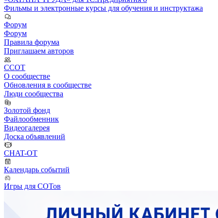
Фильмы и электронные курсы для обучения и инструктажа
Форум
Форум
Правила форума
Приглашаем авторов
ССОТ
О сообществе
Обновления в сообществе
Люди сообщества
Золотой фонд
Файлообменник
Видеогалерея
Доска объявлений
CHAT-OT
Календарь событий
Игры для СОТов