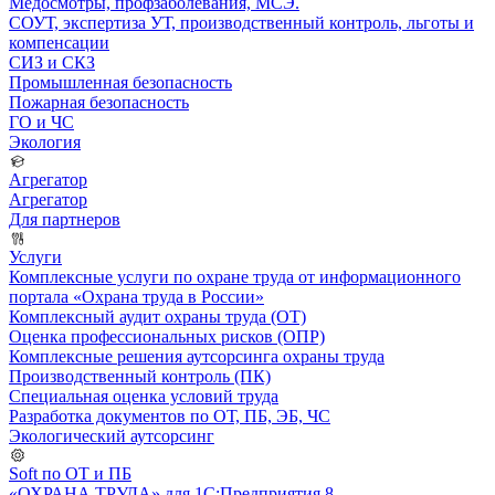
Медосмотры, профзаболевания, МСЭ.
СОУТ, экспертиза УТ, производственный контроль, льготы и
компенсации
СИЗ и СКЗ
Промышленная безопасность
Пожарная безопасность
ГО и ЧС
Экология
Агрегатор
Агрегатор
Для партнеров
Услуги
Комплексные услуги по охране труда от информационного
портала «Охрана труда в России»
Комплексный аудит охраны труда (ОТ)
Оценка профессиональных рисков (ОПР)
Комплексные решения аутсорсинга охраны труда
Производственный контроль (ПК)
Специальная оценка условий труда
Разработка документов по ОТ, ПБ, ЭБ, ЧС
Экологический аутсорсинг
Soft по ОТ и ПБ
«ОХРАНА ТРУДА» для 1С:Предприятия 8