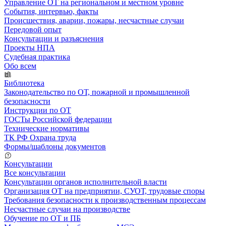
Управление ОТ на региональном и местном уровне
События, интервью, факты
Происшествия, аварии, пожары, несчастные случаи
Передовой опыт
Консультации и разъяснения
Проекты НПА
Судебная практика
Обо всем
Библиотека
Законодательство по ОТ, пожарной и промышленной
безопасности
Инструкции по ОТ
ГОСТы Российской федерации
Технические нормативы
ТК РФ Охрана труда
Формы/шаблоны документов
Консультации
Все консультации
Консультации органов исполнительной власти
Организация ОТ на предприятии, СУОТ, трудовые споры
Требования безопасности к производственным процессам
Несчастные случаи на производстве
Обучение по ОТ и ПБ