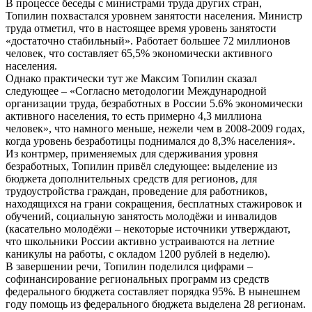
В процессе беседы с министрами труда других стран,
Топилин похвастался уровнем занятости населения. Министр
труда отметил, что в настоящее время уровень занятости
«достаточно стабильный». Работает большее 72 миллионов
человек, что составляет 65,5% экономически активного
населения.
Однако практически тут же Максим Топилин сказал
следующее – «Согласно методологии Международной
организации труда, безработных в России 5.6% экономически
активного населения, то есть примерно 4,3 миллиона
человек», что намного меньше, нежели чем в 2008-2009 годах,
когда уровень безработицы поднимался до 8,3% населения».
Из контрмер, применяемых для сдерживания уровня
безработных, Топилин привёл следующее: выделение из
бюджета дополнительных средств для регионов, для
трудоустройства граждан, проведение для работников,
находящихся на грани сокращения, бесплатных стажировок и
обучений, социальную занятость молодёжи и инвалидов
(касательно молодёжи – некоторые источники утверждают,
что школьники России активно устраиваются на летние
каникулы на работы, с окладом 1200 рублей в неделю).
В завершении речи, Топилин поделился цифрами –
софинансирование региональных программ из средств
федерального бюджета составляет порядка 95%. В нынешнем
году помощь из федерального бюджета выделена 28 регионам.