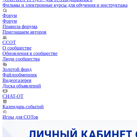
Фильмы и электронные курсы для обучения и инструктажа
Форум
Форум
Правила форума
Приглашаем авторов
ССОТ
О сообществе
Обновления в сообществе
Люди сообщества
Золотой фонд
Файлообменник
Видеогалерея
Доска объявлений
CHAT-OT
Календарь событий
Игры для СОТов