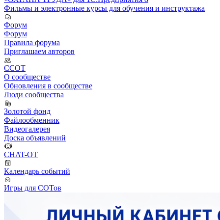
Фильмы и электронные курсы для обучения и инструктажа
Форум
Форум
Правила форума
Приглашаем авторов
ССОТ
О сообществе
Обновления в сообществе
Люди сообщества
Золотой фонд
Файлообменник
Видеогалерея
Доска объявлений
CHAT-OT
Календарь событий
Игры для СОТов