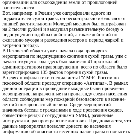
организации для освобождения земли от прошлогодней
растительности.
Вот, например, в Рязани уже оштрафовали одного из
поджигателей сухой травы, он бесконтрольно избавлялся от
лишней растительности Молодой москвич был оштрафован
на 2 тысячи рублей и выслушал разъяснительную беседу о
недопущении подобных действий, а также действий по
сжиганию мусора и разведения костров в период жаркой и
ветреной погоды.
В Псковской области уже с начала года проводятся
мероприятия по недопущению сжигания сухой травы, уже с
начала текущего года здесь был выписан 41 протокол об
административном правонарушении, всего по области было
зарегистрировано 135 фактов горения сухой травы.
В целях профилактики специалисты ГУ МЧС России по
псковской области проводят операцию «Антипал». В рамках
данной операции в прошедшие выходные были проведены
мероприятия, направленные на пропаганду среди населения
области соблюдения мер пожарной безопасности в весенне-
летний пожароопасный период. Среди мероприятий
значились беседы с гражданами в ходе проведения сходов,
совместные рейды с сотрудниками УМВД, различные
инструктажи, распространение листовок. Предполагается, что
данные мероприятия позволят донести до населения
информацию об опасности весенних палов травы и повысить