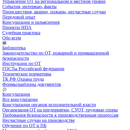
Управление ОТ на региональном и местном уровне
События, интервью, факты
Происшествия, аварии, пожары, несчастные случаи
Передовой опыт
Консультации и разъяснения
Проекты НПА
Судебная практика
Обо всем
Библиотека
Законодательство по ОТ, пожарной и промышленной
безопасности
Инструкции по ОТ
ГОСТы Российской федерации
Технические нормативы
ТК РФ Охрана труда
Формы/шаблоны документов
Консультации
Все консультации
Консультации органов исполнительной власти
Организация ОТ на предприятии, СУОТ, трудовые споры
Требования безопасности к производственным процессам
Несчастные случаи на производстве
Обучение по ОТ и ПБ