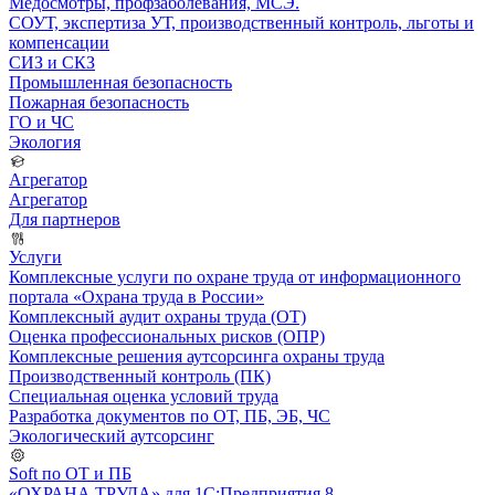
Медосмотры, профзаболевания, МСЭ.
СОУТ, экспертиза УТ, производственный контроль, льготы и
компенсации
СИЗ и СКЗ
Промышленная безопасность
Пожарная безопасность
ГО и ЧС
Экология
Агрегатор
Агрегатор
Для партнеров
Услуги
Комплексные услуги по охране труда от информационного
портала «Охрана труда в России»
Комплексный аудит охраны труда (ОТ)
Оценка профессиональных рисков (ОПР)
Комплексные решения аутсорсинга охраны труда
Производственный контроль (ПК)
Специальная оценка условий труда
Разработка документов по ОТ, ПБ, ЭБ, ЧС
Экологический аутсорсинг
Soft по ОТ и ПБ
«ОХРАНА ТРУДА» для 1С:Предприятия 8