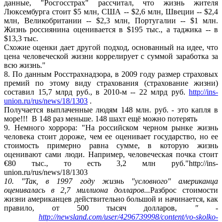
данные, "Росгосстрах" рассчитал, что жизнь жителя
Люксембурга стоит $5 млн, США -- $2,6 млн, Швеции -- $2,4
млн, Великобритании -- $2,3 млн, Португалии -- $1 млн.
Жизнь россиянина оценивается в $195 тыс., а таджика -- в
$13,3 тыс.
Схожие оценки дает другой подход, основанный на идее, что
цена человеческой жизни коррелирует с суммой заработка за
всю жизнь."
8. По данным Росстрахнадзора, в 2009 году размер страховых
премий по этому виду страхования (страхование жизни)
составил 15,7 млрд руб., в 2010-м -- 22 млрд руб.
http://ins-
union.ru/rus/news/18/1303
.
Получается выплаченные людям 148 млн. руб. - это капля в
море!!! В 148 раз меньше. 148 шахт ещё можно потерять
9. Немного хоррора: "На российском черном рынке жизнь
человека стоит дороже, чем ее оценивает государство, но ее
стоимость примерно равна сумме, в которую жизнь
оценивают сами люди. Например, человеческая почка стоит
€80 тыс., то есть 3,2 млн руб."http://ins-
union.ru/rus/news/18/1303
10. "Так, в 1997 году жизнь "условного" американца
оценивалась в 2,7 миллиона долларов...
Разброс стоимости
жизни американцев действительно большой и начинается, как
правило, от 500 тысяч долларов,
" -
http://newsland.com/user/4296739998/content/vo-skolko-