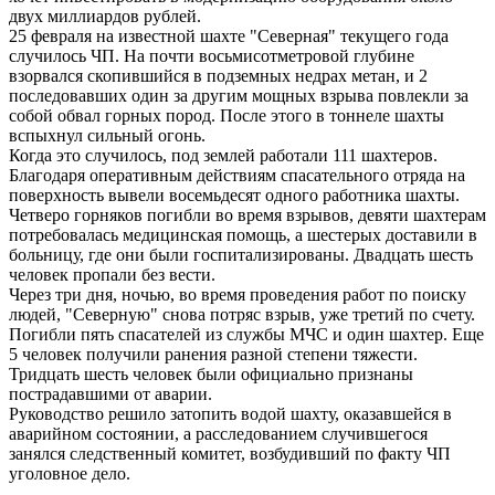
двух миллиардов рублей.
25 февраля на известной шахте "Северная" текущего года
случилось ЧП. На почти восьмисотметровой глубине
взорвался скопившийся в подземных недрах метан, и 2
последовавших один за другим мощных взрыва повлекли за
собой обвал горных пород. После этого в тоннеле шахты
вспыхнул сильный огонь.
Когда это случилось, под землей работали 111 шахтеров.
Благодаря оперативным действиям спасательного отряда на
поверхность вывели восемьдесят одного работника шахты.
Четверо горняков погибли во время взрывов, девяти шахтерам
потребовалась медицинская помощь, а шестерых доставили в
больницу, где они были госпитализированы. Двадцать шесть
человек пропали без вести.
Через три дня, ночью, во время проведения работ по поиску
людей, "Северную" снова потряс взрыв, уже третий по счету.
Погибли пять спасателей из службы МЧС и один шахтер. Еще
5 человек получили ранения разной степени тяжести.
Тридцать шесть человек были официально признаны
пострадавшими от аварии.
Руководство решило затопить водой шахту, оказавшейся в
аварийном состоянии, а расследованием случившегося
занялся следственный комитет, возбудивший по факту ЧП
уголовное дело.