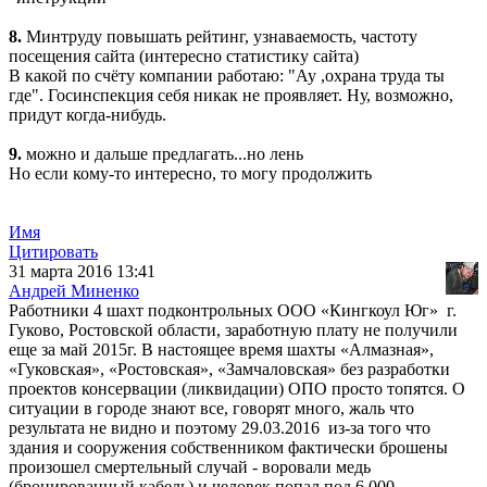
8.
Минтруду повышать рейтинг, узнаваемость, частоту
посещения сайта (интересно статистику сайта)
В какой по счёту компании работаю: "Ау ,охрана труда ты
где". Госинспекция себя никак не проявляет. Ну, возможно,
придут когда-нибудь.
9.
можно и дальше предлагать...но лень
Но если кому-то интересно, то могу продолжить
Имя
Цитировать
31 марта 2016 13:41
Андрей Миненко
Работники 4 шахт подконтрольных ООО «Кингкоул Юг» г.
Гуково, Ростовской области, заработную плату не получили
еще за май 2015г. В настоящее время шахты «Алмазная»,
«Гуковская», «Ростовская», «Замчаловская» без разработки
проектов консервации (ликвидации) ОПО просто топятся. О
ситуации в городе знают все, говорят много, жаль что
результата не видно и поэтому 29.03.2016 из-за того что
здания и сооружения собственником фактически брошены
произошел смертельный случай - воровали медь
(бронированный кабель) и человек попал под 6 000