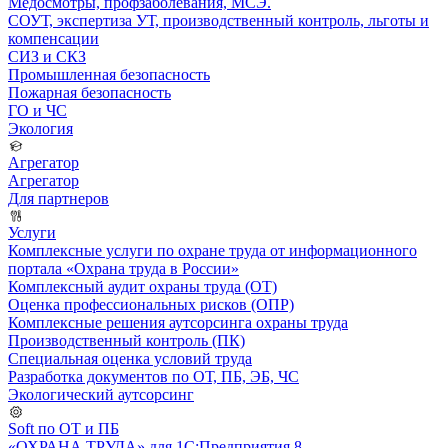
Медосмотры, профзаболевания, МСЭ.
СОУТ, экспертиза УТ, производственный контроль, льготы и
компенсации
СИЗ и СКЗ
Промышленная безопасность
Пожарная безопасность
ГО и ЧС
Экология
Агрегатор
Агрегатор
Для партнеров
Услуги
Комплексные услуги по охране труда от информационного
портала «Охрана труда в России»
Комплексный аудит охраны труда (ОТ)
Оценка профессиональных рисков (ОПР)
Комплексные решения аутсорсинга охраны труда
Производственный контроль (ПК)
Специальная оценка условий труда
Разработка документов по ОТ, ПБ, ЭБ, ЧС
Экологический аутсорсинг
Soft по ОТ и ПБ
«ОХРАНА ТРУДА» для 1С:Предприятия 8