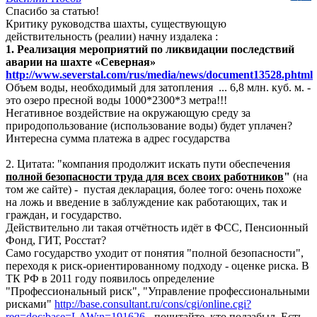
Спасибо за статью!
Критику руководства шахты, существующую
действительность (реалии) начну издалека :
1. Реализация мероприятий по ликвидации последствий
аварии на шахте «Северная»
http://www.severstal.com/rus/media/news/document13528.phtml
Объем воды, необходимый для затопления ... 6,8 млн. куб. м. -
это озеро пресной воды 1000*2300*3 метра!!!
Негативное воздействие на окружающую среду за
природопользование (использование воды) будет уплачен?
Интересна сумма платежа в адрес государства
2. Цитата: "компания продолжит искать пути обеспечения
полной безопасности труда для всех своих работников
"
(на
том же сайте) - пустая декларация, более того: очень похоже
на ложь и введение в заблуждение как работающих, так и
граждан, и государство.
Действительно ли такая отчётность идёт в ФСС, Пенсионный
Фонд, ГИТ, Росстат?
Само государство уходит от понятия "полной безопасности",
переходя к риск-ориентированному подходу - оценке риска. В
ТК РФ в 2011 году появилось определение
"Профессиональный риск", "Управление профессиональными
рисками"
http://base.consultant.ru/cons/cgi/online.cgi?
req=doc;base=LAW;n=191626
- почитайте, кто подзабыл. Есть