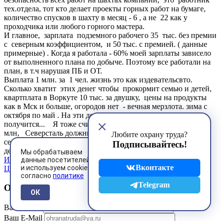
тех.отдела, тот кто делает проекты горных работ на бумаге,
количество спусков в шахту в месяц - 6 , а не 22 как у
проходчика или любого горного мастера.
И главное, зарплата подземного рабочего 35 тыс. без премии
с северным коэффициентом, и 50 тыс. с премией. ( данные
примерные) . Когда я работала - 60% моей зарплаты зависело
от выполненного плана по добыче. Поэтому все работали на
план, в т.ч нарушая ПБ и ОТ.
Выплата 1 млн. за 1 чел. жизнь это как издевательсвто.
Сколько хватит этих денег чтобы прокормит семью и детей,
квартплата в Воркуте 10 тыс. за двушку, цены на продукты
как в Мск и больше, огородов нет - вечная мерзлота. зима с
октября по май . На эти деньги даже уехать из Воркуты не
получится... Я тоже считаю что кроме выплат в размере 1
млн, Северсталь должны брать на себя ответственность за
Любите охрану труда?
семью погибших и проводить выплаты до совершенолетия
Подписывайтесь!
детей.
Мы обрабатываем
Имя
данные посетителей
Вконтакте
и используем cookies
Цитировать
согласно
политике
Telegram
Оставить комментарий
ОК
Ваше имя
*
Ваш E-Mail