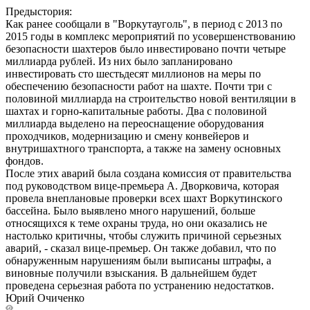
Предыстория:
Как ранее сообщали в "Воркутауголь", в период с 2013 по
2015 годы в комплекс мероприятий по усовершенствованию
безопасности шахтеров было инвестировано почти четыре
миллиарда рублей. Из них было запланировано
инвестировать сто шестьдесят миллионов на меры по
обеспечению безопасности работ на шахте. Почти три с
половиной миллиарда на строительство новой вентиляции в
шахтах и горно-капитальные работы. Два с половиной
миллиарда выделено на переоснащение оборудования
проходчиков, модернизацию и смену конвейеров и
внутришахтного транспорта, а также на замену основных
фондов.
После этих аварий была создана комиссия от правительства
под руководством вице-премьера А. Дворковича, которая
провела внеплановые проверки всех шахт Воркутинского
бассейна. Было выявлено много нарушений, больше
относящихся к теме охраны труда, но они оказались не
настолько критичны, чтобы служить причиной серьезных
аварий, - сказал вице-премьер. Он также добавил, что по
обнаруженным нарушениям были выписаны штрафы, а
виновные получили взыскания. В дальнейшем будет
проведена серьезная работа по устранению недостатков.
Юрий Очиченко