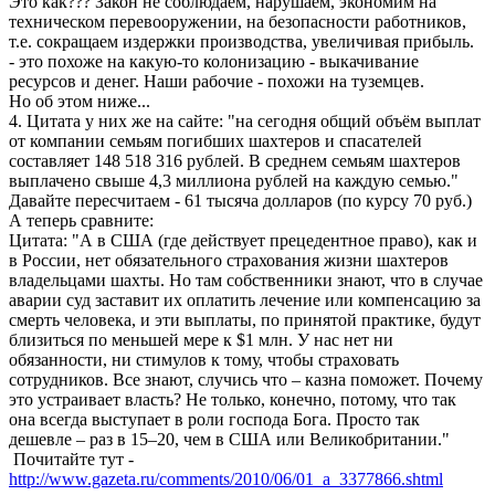
Это как??? Закон не соблюдаем, нарушаем, экономим на
техническом перевооружении, на безопасности работников,
т.е. сокращаем издержки производства, увеличивая прибыль.
- это похоже на какую-то колонизацию - выкачивание
ресурсов и денег. Наши рабочие - похожи на туземцев.
Но об этом ниже...
4. Цитата у них же на сайте: "на сегодня общий объём выплат
от компании семьям погибших шахтеров и спасателей
составляет 148 518 316 рублей. В среднем семьям шахтеров
выплачено свыше 4,3 миллиона рублей на каждую семью."
Давайте пересчитаем - 61 тысяча долларов (по курсу 70 руб.)
А теперь сравните:
Цитата: "А в США (где действует прецедентное право), как и
в России, нет обязательного страхования жизни шахтеров
владельцами шахты. Но там собственники знают, что в случае
аварии суд заставит их оплатить лечение или компенсацию за
смерть человека, и эти выплаты, по принятой практике, будут
близиться по меньшей мере к $1 млн. У нас нет ни
обязанности, ни стимулов к тому, чтобы страховать
сотрудников. Все знают, случись что – казна поможет. Почему
это устраивает власть? Не только, конечно, потому, что так
она всегда выступает в роли господа Бога. Просто так
дешевле – раз в 15–20, чем в США или Великобритании."
Почитайте тут -
http://www.gazeta.ru/comments/2010/06/01_a_3377866.shtml