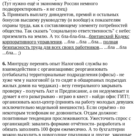
(Тут нужно ещё и экономику России немного
подкорректировать - я не спец)
5.
Привязать выплату дивидентов, премий и остальных
бонусов высшему руководству (и вообще) к показателям
охраны труда, как к составляющему элементу потребностей
общества. Так сказать "социальную ответственность" с небес
приземлить на землю. А то: бла-бла-бла...
британский Кодекс
корпоративного управления
. ...бла ...бла ...бла...
полная
безопасность труда для всех своих работников
... ...бла ...бла
...бла... ;)
6.
Минтруду перенять опыт Налоговой службы во
взаимодействии с организациями: реорганизовать
(отбабахать) территориальные подразделения (офисы) - не
хуже чем у налоговой! (а то сидят в обшарпаных подъездах
жилых домов на чердаках) - везу генерального закрывать
проверку - получать Акт и Предписание, а он недоумевает и
думает я его разыгрываю - играю в квест - найди офис ГИТ!;
организовать колл-центр (принять на работу молодых девушек
исключительно модельной внешности). Если серьёзно - по
некоторым телефонам не дозвониться. Отдам должное:
позитивные тенденции прослеживаются. Ужесточить спрос с
организаций: завалить формами отчётности- разработать и
обязать заполнять 100 форм ежемесячно. А то бухгалтерии
можно выходить в новогодние праздники и другие законные