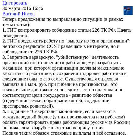
Цитировать
30 марта 2016 16:46
Василий Носов
Теперь предложения по выправлению ситуации (в рамках
темы статьи):
1.
ГИТ контролировать соблюдение статьи 226 ТК РФ. Начать
немедленно!
2.
ГИТ продолжить работу по "выводу из тени организации":
не только результаты СОУТ размещать в интернете, но и
соблюдение ст. 226 ТК РФ.
3.
Запретить варварскую, "убийственную" деятельность
организаций по отношению к работающему: разработать
механизм, при котором организации должны максимально
заботиться о работнике, о сохранении здоровья работника в
следующие годы, о его семье. Существующая страховая
выплата в 1 млн. руб. при гибели на производстве - это
значительное достижение последних лет, но она мала и не
соответствует цели государства - развитию общества
(содержание семьи, образование детей, содержание
престарелых родителей).
4.
Подобные "Северстали" монополии, если влезают в
международный бизнес (у них производства и за рубежом)
обязать гарантировать права работающим русским (в России)
не ниже, чем в зарубежных странах присутствия.
Подняв таким образом страховые выплаты и всё остальное.