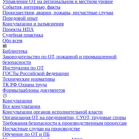
Управление ОТ на региональном и местном уровне
События, интервью, факты
Происшествия, аварии, пожары, несчастные случаи
Передовой опыт
Консультации и разъяснения
Проекты НПА
Судебная практика
Обо всем
Библиотека
Законодательство по ОТ, пожарной и промышленной
безопасности
Инструкции по ОТ
ГОСТы Российской федерации
Технические нормативы
ТК РФ Охрана труда
Формы/шаблоны документов
Консультации
Все консультации
Консультации органов исполнительной власти
Организация ОТ на предприятии, СУОТ, трудовые споры
Требования безопасности к производственным процессам
Несчастные случаи на производстве
Обучение по ОТ и ПБ