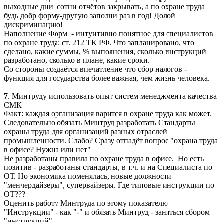
выходные дни сотни отчётов закрывать, а по охране труда
будь добр форму-другую заполни раз в год! Долой
дискриминацию!
Наполнение Форм - интуитивно понятное для специалистов
по охране труда: ст. 212 ТК РФ. Что запланировано, что
сделано, какие суммы, % выполнения, сколько инструкций
разработано, сколько в плане, какие сроки.
Со стороны создаётся впечатление что сбор налогов -
функция для государства более важная, чем жизнь человека.
7
. Минтруду использовать опыт систем менеджмента качества
СМК
Факт: каждая организация варится в охране труда как может.
Следовательно обязать Минтруд разработать Стандарты
охраны труда для организаций разных отраслей
промышленности. Слабо? Сразу отпадёт вопрос "охрана труда
в офисе? Нужна или нет"
Не разработаны правила по охране труда в офисе. Но есть
позитив - разработаны стандарты, в т.ч. и на Специалиста по
ОТ. Но экономика поменялась, новые должности
"менчердайзеры", супервайзеры. Где типовые инструкции по
ОТ???
Оценить работу Минтруда по этому показателю
"Инструкции" - как "-" и обязать Минтруд - заняться сбором
"инструкций"