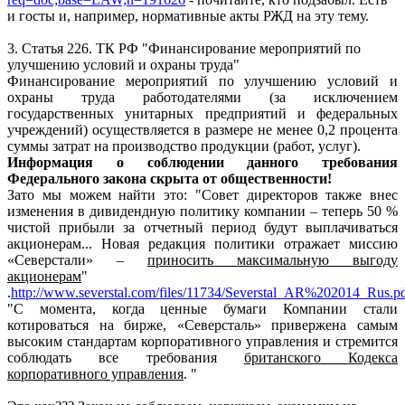
и госты и, например, нормативные акты РЖД на эту тему.
3. Статья 226. ТК РФ "Финансирование мероприятий по
улучшению условий и охраны труда"
Финансирование мероприятий по улучшению условий и
охраны труда работодателями (за исключением
государственных унитарных предприятий и федеральных
учреждений) осуществляется в размере не менее 0,2 процента
суммы затрат на производство продукции (работ, услуг).
Информация о соблюдении данного требования
Федерального закона скрыта от общественности!
Зато мы можем найти это: "Совет директоров также внес
изменения в дивидендную политику компании – теперь 50 %
чистой прибыли за отчетный период будут выплачиваться
акционерам... Новая редакция политики отражает миссию
«Северстали» –
приносить максимальную выгоду
акционерам
"
.
http://www.severstal.com/files/11734/Severstal_AR%202014_Rus.p
"С момента, когда ценные бумаги Компании стали
котироваться на бирже, «Северсталь» привержена самым
высоким стандартам корпоративного управления и стремится
соблюдать все требования
британского Кодекса
корпоративного управления
. "