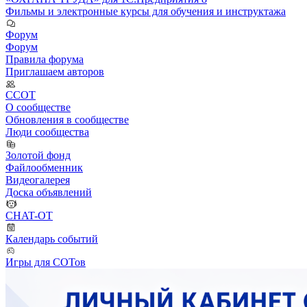
Фильмы и электронные курсы для обучения и инструктажа
Форум
Форум
Правила форума
Приглашаем авторов
ССОТ
О сообществе
Обновления в сообществе
Люди сообщества
Золотой фонд
Файлообменник
Видеогалерея
Доска объявлений
CHAT-OT
Календарь событий
Игры для СОТов