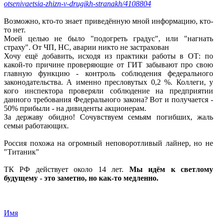
otsenivaetsia-zhizn-v-drugikh-stranakh/4108804
Возможно, кто-то знает приведённую мной информацию, кто-
то нет.
Моей целью не было "подогреть градус", или "нагнать
страху". От ЧП, НС, аварии никто не застрахован
Хочу ещё добавить, исходя из практики работы в ОТ: по
какой-то причине проверяющие от ГИТ забывают про свою
главную функцию - контроль соблюдения федерального
законодательства. А именно пресловутых 0,2 %. Коллеги, у
кого инспектора проверяли соблюдение на предприятии
данного требования Федерального закона? Вот и получается -
50% прибыли - на дивиденты акционерам.
За державу обидно! Сочувствуем семьям погибших, жаль
семьи работающих.
Россия похожа на огромный неповоротливый лайнер, но не
"Титаник"
ТК РФ действует около 14 лет.
Мы идём к светлому
будущему - это заметно, но как-то медленно.
Имя