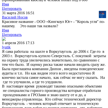
Имя
Цитировать
31 марта 2016 16:51
Василий Носов
Красивое название - ООО «Кингкоул Юг» - "Король угля" по-
нашему. Это наши так назвали?
Имя
Цитировать
1 апреля 2016 17:13
lyutik
Я сама работала на шахте в Воркутауголь до 2006 г. Где-то в
2003 г. Воркутауголь купило Северсталь. С покупкой затраты
на охрану труда увеличились значительно, по сравнению с
тем что было. И оценку риска также начали вводить сразу же.
Была приглашена компании Дюпон , введены поведенческие
аудиты и т.п. Но как видим этого всего недостаточно Я
конечно застала самое начало, как сейчас не могу сказать. На
где то улучшили, а где то ухудшили.
В настоящее время руководят такими опасными объектами
не специалисты горного производства которые отработали
проходчиками и ГРОЗами и знаю шахту от и до, а
менеджеры-управленцы. Кто сейчас технический директор
Воркутауголь - человек который отвечает за техническую
безопасность всех работ на шахтах компании, это работник