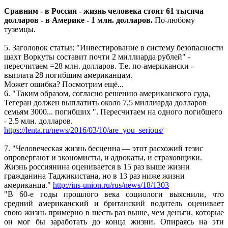
Сравним - в России - жизнь человека стоит 61 тысяча
долларов - в Америке - 1 млн. долларов.
По-любому
туземцы.
5. Заголовок статьи: "Инвестирование в систему безопасности
шахт Воркуты составит почти 2 миллиарда рублей" -
пересчитаем =28 млн. долларов. Т.е. по-американски -
выплата 28 погибшим американцам.
Может ошибка? Посмотрим ещё...
6. "Таким образом, согласно решению американского суда,
Тегеран должен выплатить около 7,5 миллиарда долларов
семьям 3000... погибших ". Пересчитаем на одного погибшего
- 2.5 млн. долларов.
https://lenta.ru/news/2016/03/10/are_you_serious/
7. "Человеческая жизнь бесценна — этот расхожий тезис
опровергают и экономисты, и адвокаты, и страховщики.
Жизнь россиянина оценивается в 15 раз выше жизни
гражданина Таджикистана, но в 13 раз ниже жизни
американца."
http://ins-union.ru/rus/news/18/1303
"В 60-е годы прошлого века социологи выяснили, что
средний американский и британский водитель оценивает
свою жизнь примерно в шесть раз выше, чем деньги, которые
он мог бы заработать до конца жизни. Опираясь на эти