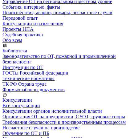
Управление ОТ на региональном и местном уровне
События, интервью, факты
Происшествия, аварии, пожары, несчастные случаи
Передовой опыт
Консультации и разъяснения
Проекты НПА
Судебная практика
Обо всем
Библиотека
Законодательство по ОТ, пожарной и промышленной
безопасности
Инструкции по ОТ
ГОСТы Российской федерации
Технические нормативы
ТК РФ Охрана труда
Формы/шаблоны документов
Консультации
Все консультации
Консультации органов исполнительной власти
Организация ОТ на предприятии, СУОТ, трудовые споры
Требования безопасности к производственным процессам
Несчастные случаи на производстве
Обучение по ОТ и ПБ