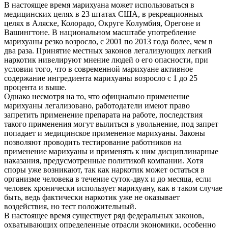
В настоящее время марихуана может использоваться в
медицинских целях в 23 штатах США, в рекреационных
целях в Аляске, Колорадо, Округе Колумбия, Орегоне и
Вашингтоне. В национальном масштабе употребление
марихуаны резко возросло, с 2001 по 2013 года более, чем в
два раза. Принятие местных законов легализующих легкий
наркотик нивелируют мнение людей о его опасности, при
условии того, что в современной марихуане активное
содержание ингредиента марихуаны возросло с 1 до 25
процента и выше.
Однако несмотря на то, что официально применение
марихуаны легализовано, работодатели имеют право
запретить применение препарата на работе, последствия
такого применения могут вылиться в увольнение, под запрет
попадает и медицинское применение марихуаны. Законы
позволяют проводить тестирование работников на
применение марихуаны и применять к ним дисциплинарные
наказания, предусмотренные политикой компании. Хотя
споры уже возникают, так как наркотик может остаться в
организме человека в течение суток-двух и до месяца, если
человек хронически использует марихуану, как в таком случае
быть, ведь фактически наркотик уже не оказывает
воздействия, но тест положительный.
В настоящее время существует ряд федеральных законов,
охватывающих определенные отрасли экономики, особенно