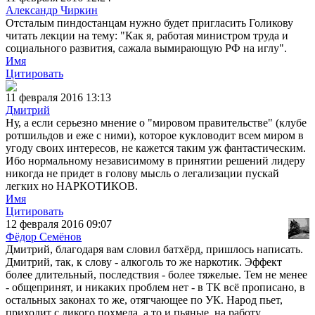
Александр Чиркин
Отсталым пиндостанцам нужно будет пригласить Голикову
читать лекции на тему: "Как я, работая министром труда и
социального развития, сажала вымирающую РФ на иглу".
Имя
Цитировать
11 февраля 2016 13:13
Дмитрий
Ну, а если серьезно мнение о "мировом правительстве" (клубе
ротшильдов и еже с ними), которое кукловодит всем миром в
угоду своих интересов, не кажется таким уж фантастическим.
Ибо нормальному независимому в принятии решений лидеру
никогда не придет в голову мысль о легализации пускай
легких но НАРКОТИКОВ.
Имя
Цитировать
12 февраля 2016 09:07
Фёдор Семёнов
Дмитрий, благодаря вам словил батхёрд, пришлось написать.
Дмитрий, так, к слову - алкоголь то же наркотик. Эффект
более длительный, последствия - более тяжелые. Тем не менее
- общепринят, и никаких проблем нет - в ТК всё прописано, в
остальных законах то же, отягчающее по УК. Народ пьет,
приходит с дикого похмела, а то и пьяные, на работу,