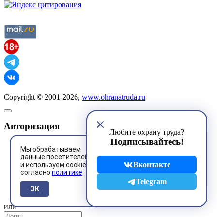
Copyright © 2001-2026,
www.ohranatruda.ru
Авторизация
Любите охрану труда?
Подписывайтесь!
Мы обрабатываем
данные посетителей
Вконтакте
и используем cookies
согласно
политике
@mail.ru
Telegram
ОК
или