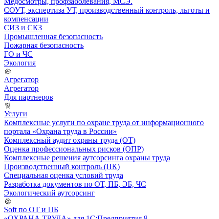
Медосмотры, профзаболевания, МСЭ.
СОУТ, экспертиза УТ, производственный контроль, льготы и
компенсации
СИЗ и СКЗ
Промышленная безопасность
Пожарная безопасность
ГО и ЧС
Экология
Агрегатор
Агрегатор
Для партнеров
Услуги
Комплексные услуги по охране труда от информационного
портала «Охрана труда в России»
Комплексный аудит охраны труда (ОТ)
Оценка профессиональных рисков (ОПР)
Комплексные решения аутсорсинга охраны труда
Производственный контроль (ПК)
Специальная оценка условий труда
Разработка документов по ОТ, ПБ, ЭБ, ЧС
Экологический аутсорсинг
Soft по ОТ и ПБ
«ОХРАНА ТРУДА» для 1С:Предприятия 8