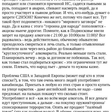
попадают или становятся причиной НС, садятся пьяными за
руль, попадают в аварии, сбивают насмерть людей, да и
просто участвует в пьяном дебоше. И что, кто-нибудь думает о
запрете C2Н5ОН? Конечно же нет, потому что пьют все. Тут
такой бунт поднимется - никакого "мирового заговора" не
надо. Да и казна с этого "героина для народа" пополняется -
акцизы нынче дорогие. Помните, как в Подмосковье ввели
запрет на продажу алкоголя с 21:00 до 10:00(или 11:00)? Все
радовались - ведь действительно, обычному обывателю
приходилось смириться и лечь спать, и только отъявленные
любители шли через весь район до ближайшего
"круглосуточного" алкомаркета. Реально меньше пить стали.
Планировать вечер - ведь за догоном не побежишь. Так вот,
как только стал подбираться кризис - эти ограничения тут же
сняли. Плевать, что народ пьет - деньги то нужны казне.
Проблема США и Западной Европы (может ещё кто в этом
списке?), в том, что там очень много людей употребляют
канабиоиды. Приехать в любую из этих стран и просто купить
на улице наркотик - даже английский знать не надо - сами
предложат. на пальцах покажут что сколько стоит.
Употребляют и всё - как во всём мире алкоголь. И все деньги
идут преступникам, а дальше - на покупку оружия/героина/
спонсирование террористов. Опять же продают "палёный
товар" (это как палёная водка). В общем, становится ясно, что