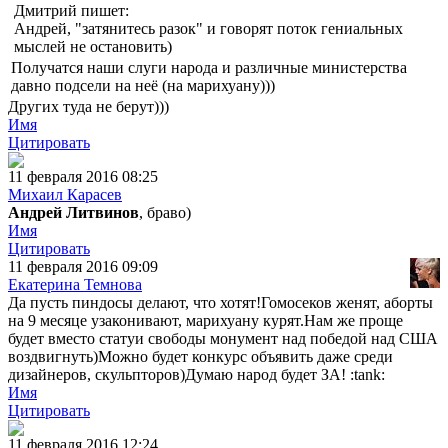
Дмитрий пишет:
Андрей, "затянитесь разок" и говорят поток гениальных
мыслей не остановить)
Получатся наши слуги народа и различные министерства
давно подсели на неё (на марихуану)))
Других туда не берут)))
Имя
Цитировать
11 февраля 2016 08:25
Михаил Карасев
Андрей Литвинов
, браво)
Имя
Цитировать
11 февраля 2016 09:09
Екатерина Темнова
Да пусть пиндосы делают, что хотят!Гомосеков женят, аборты
на 9 месяце узаконивают, марихуану курят.Нам же проще
будет вместо статуи свободы монумент над победой над США
воздвигнуть)Можно будет конкурс объявить даже среди
дизайнеров, скульпторов)Думаю народ будет ЗА! :tank:
Имя
Цитировать
11 февраля 2016 12:24