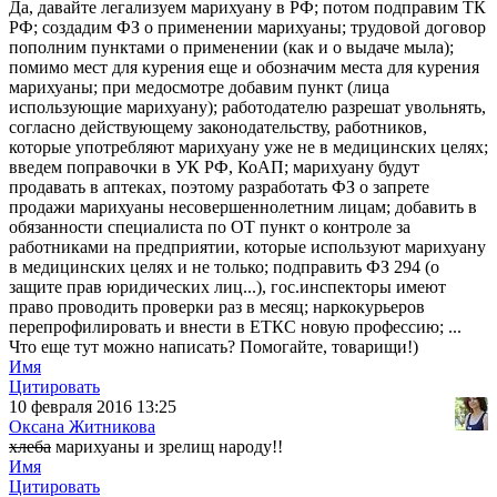
Да, давайте легализуем марихуану в РФ; потом подправим ТК
РФ; создадим ФЗ о применении марихуаны; трудовой договор
пополним пунктами о применении (как и о выдаче мыла);
помимо мест для курения еще и обозначим места для курения
марихуаны; при медосмотре добавим пункт (лица
использующие марихуану); работодателю разрешат увольнять,
согласно действующему законодательству, работников,
которые употребляют марихуану уже не в медицинских целях;
введем поправочки в УК РФ, КоАП; марихуану будут
продавать в аптеках, поэтому разработать ФЗ о запрете
продажи марихуаны несовершеннолетним лицам; добавить в
обязанности специалиста по ОТ пункт о контроле за
работниками на предприятии, которые используют марихуану
в медицинских целях и не только; подправить ФЗ 294 (о
защите прав юридических лиц...), гос.инспекторы имеют
право проводить проверки раз в месяц; наркокурьеров
перепрофилировать и внести в ЕТКС новую профессию; ...
Что еще тут можно написать? Помогайте, товарищи!)
Имя
Цитировать
10 февраля 2016 13:25
Оксана Житникова
хлеба
марихуаны и зрелищ народу!!
Имя
Цитировать