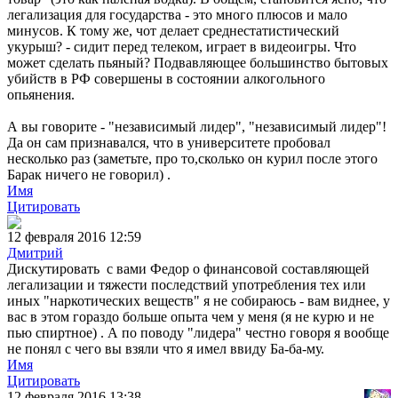
легализация для государства - это много плюсов и мало
минусов. К тому же, чот делает среднестатистический
укурыш? - сидит перед телеком, играет в видеоигры. Что
может сделать пьяный? Подвавляющее большинство бытовых
убийств в РФ совершены в состоянии алкогольного
опьянения.
А вы говорите - "независимый лидер", "независимый лидер"!
Да он сам признавался, что в университете пробовал
несколько раз (заметьте, про то,сколько он курил после этого
Барак ничего не говорил) .
Имя
Цитировать
12 февраля 2016 12:59
Дмитрий
Дискутировать с вами Федор о финансовой составляющей
легализации и тяжести последствий употребления тех или
иных "наркотических веществ" я не собираюсь - вам виднее, у
вас в этом гораздо больше опыта чем у меня (я не курю и не
пью спиртное) . А по поводу "лидера" честно говоря я вообще
не понял с чего вы взяли что я имел ввиду Ба-ба-му.
Имя
Цитировать
12 февраля 2016 13:38