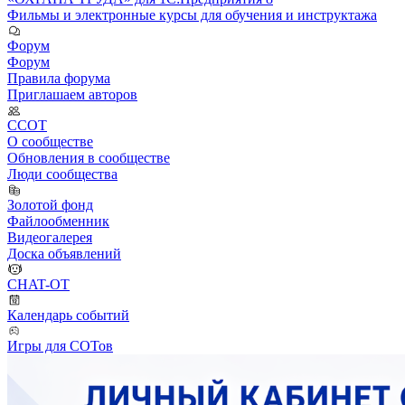
Фильмы и электронные курсы для обучения и инструктажа
Форум
Форум
Правила форума
Приглашаем авторов
ССОТ
О сообществе
Обновления в сообществе
Люди сообщества
Золотой фонд
Файлообменник
Видеогалерея
Доска объявлений
CHAT-OT
Календарь событий
Игры для СОТов