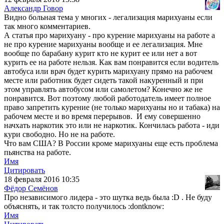
Александр Говор
Видно больная тема у многих - легализация марихуаны если
так много комментариев.
А статья про марихуану - про курение марихуаны на работе а
не про курение марихуаны вообще и ее легализация. Мне
вообще по барабану курит кто не курит ее или нет а вот
курить ее на работе нельзя. Как вам понравится если водитель
автобуса или врач будет курить марихуану прямо на рабочем
месте или работник будет сидеть такой накуренный и при
этом управлять автобусом или самолетом? Конечно же не
понравится. Вот поэтому любой работодатель имеет полное
право запретить курение (не только марихуаны но и табака) на
рабочем месте и во время перерывов. И ему совершенно
начхать наркотик это или не наркотик. Кончилась работа - иди
кури свободно. Но не на работе.
Что вам США? В России кроме марихуаны еще есть проблема
пьянства на работе.
Имя
Цитировать
18 февраля 2016 10:35
Фёдор Семёнов
Про независимого лидера - это шутка ведь была :D . Не буду
объяснять, и так толсто получилось :dontknow:
Имя