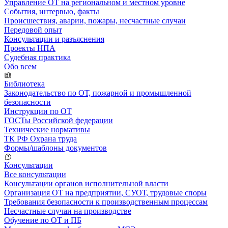
Управление ОТ на региональном и местном уровне
События, интервью, факты
Происшествия, аварии, пожары, несчастные случаи
Передовой опыт
Консультации и разъяснения
Проекты НПА
Судебная практика
Обо всем
Библиотека
Законодательство по ОТ, пожарной и промышленной
безопасности
Инструкции по ОТ
ГОСТы Российской федерации
Технические нормативы
ТК РФ Охрана труда
Формы/шаблоны документов
Консультации
Все консультации
Консультации органов исполнительной власти
Организация ОТ на предприятии, СУОТ, трудовые споры
Требования безопасности к производственным процессам
Несчастные случаи на производстве
Обучение по ОТ и ПБ