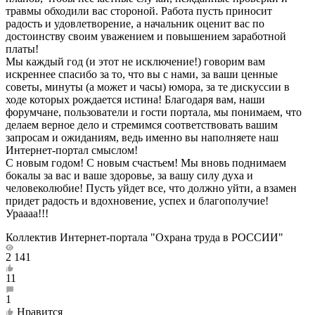
травмы обходили вас стороной. Работа пусть приносит
радость и удовлетворение, а начальник оценит вас по
достоинству своим уважением и повышением заработной
платы!
Мы каждый год (и этот не исключение!) говорим вам
искреннее спасибо за то, что вы с нами, за ваши ценные
советы, минуты (а может и часы) юмора, за те дискуссии в
ходе которых рождается истина! Благодаря вам, наши
форумчане, пользователи и гости портала, мы понимаем, что
делаем верное дело и стремимся соответствовать вашим
запросам и ожиданиям, ведь именно вы наполняете наш
Интернет-портал смыслом!
С новым годом! С новым счастьем! Мы вновь поднимаем
бокалы за вас и ваше здоровье, за вашу силу духа и
человеколюбие! Пусть уйдет все, что должно уйти, а взамен
придет радость и вдохновение, успех и благополучие!
Ураааа!!!
Коллектив Интернет-портала "Охрана труда в РОССИИ"
2 141
11
1
Нравится