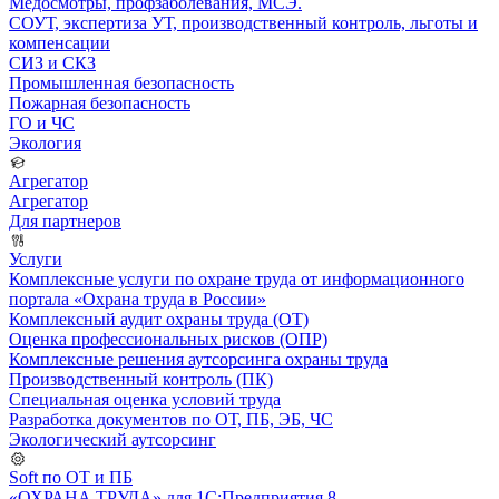
Медосмотры, профзаболевания, МСЭ.
СОУТ, экспертиза УТ, производственный контроль, льготы и
компенсации
СИЗ и СКЗ
Промышленная безопасность
Пожарная безопасность
ГО и ЧС
Экология
Агрегатор
Агрегатор
Для партнеров
Услуги
Комплексные услуги по охране труда от информационного
портала «Охрана труда в России»
Комплексный аудит охраны труда (ОТ)
Оценка профессиональных рисков (ОПР)
Комплексные решения аутсорсинга охраны труда
Производственный контроль (ПК)
Специальная оценка условий труда
Разработка документов по ОТ, ПБ, ЭБ, ЧС
Экологический аутсорсинг
Soft по ОТ и ПБ
«ОХРАНА ТРУДА» для 1С:Предприятия 8