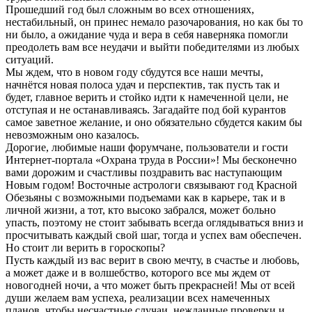
Прошедший год был сложным во всех отношениях,
нестабильный, он принес немало разочарования, но как бы то
ни было, а ожидание чуда и вера в себя наверняка помогли
преодолеть вам все неудачи и выйти победителями из любых
ситуаций.
Мы ждем, что в новом году сбудутся все наши мечты,
начнётся новая полоса удач и перспектив, так пусть так и
будет, главное верить и стойко идти к намеченной цели, не
отступая и не останавливаясь. Загадайте под бой курантов
самое заветное желание, и оно обязательно сбудется каким бы
невозможным оно казалось.
Дорогие, любимые наши форумчане, пользователи и гости
Интернет-портала «Охрана труда в России»! Мы бесконечно
вами дорожим и счастливы поздравить вас наступающим
Новым годом! Восточные астрологи связывают год Красной
Обезьяны с возможными подъемами как в карьере, так и в
личной жизни, а тот, кто высоко забрался, может больно
упасть, поэтому не стоит забывать всегда оглядываться вниз и
просчитывать каждый свой шаг, тогда и успех вам обеспечен.
Но стоит ли верить в гороскопы?
Пусть каждый из вас верит в свою мечту, в счастье и любовь,
а может даже и в волшебство, которого все мы ждем от
новогодней ночи, а что может быть прекрасней! Мы от всей
души желаем вам успеха, реализации всех намеченных
планов, чтобы несчастные случаи, нежданные проверки и