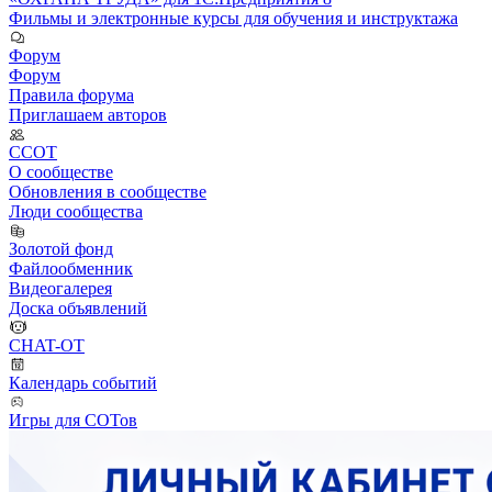
Фильмы и электронные курсы для обучения и инструктажа
Форум
Форум
Правила форума
Приглашаем авторов
ССОТ
О сообществе
Обновления в сообществе
Люди сообщества
Золотой фонд
Файлообменник
Видеогалерея
Доска объявлений
CHAT-OT
Календарь событий
Игры для СОТов