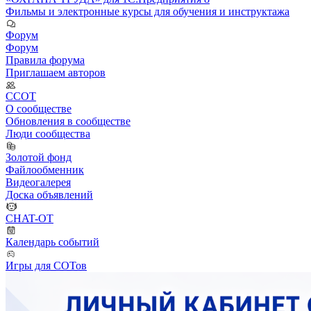
Фильмы и электронные курсы для обучения и инструктажа
Форум
Форум
Правила форума
Приглашаем авторов
ССОТ
О сообществе
Обновления в сообществе
Люди сообщества
Золотой фонд
Файлообменник
Видеогалерея
Доска объявлений
CHAT-OT
Календарь событий
Игры для СОТов