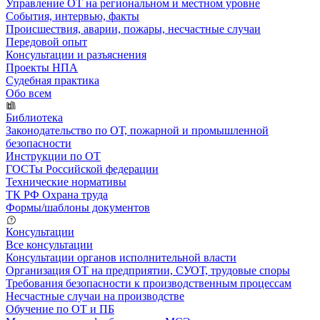
Управление ОТ на региональном и местном уровне
События, интервью, факты
Происшествия, аварии, пожары, несчастные случаи
Передовой опыт
Консультации и разъяснения
Проекты НПА
Судебная практика
Обо всем
Библиотека
Законодательство по ОТ, пожарной и промышленной
безопасности
Инструкции по ОТ
ГОСТы Российской федерации
Технические нормативы
ТК РФ Охрана труда
Формы/шаблоны документов
Консультации
Все консультации
Консультации органов исполнительной власти
Организация ОТ на предприятии, СУОТ, трудовые споры
Требования безопасности к производственным процессам
Несчастные случаи на производстве
Обучение по ОТ и ПБ