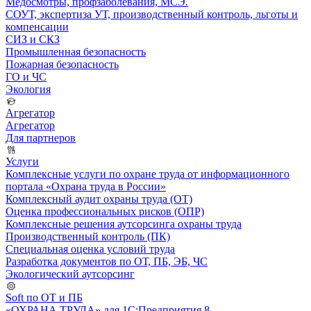
Медосмотры, профзаболевания, МСЭ.
СОУТ, экспертиза УТ, производственный контроль, льготы и
компенсации
СИЗ и СКЗ
Промышленная безопасность
Пожарная безопасность
ГО и ЧС
Экология
Агрегатор
Агрегатор
Для партнеров
Услуги
Комплексные услуги по охране труда от информационного
портала «Охрана труда в России»
Комплексный аудит охраны труда (ОТ)
Оценка профессиональных рисков (ОПР)
Комплексные решения аутсорсинга охраны труда
Производственный контроль (ПК)
Специальная оценка условий труда
Разработка документов по ОТ, ПБ, ЭБ, ЧС
Экологический аутсорсинг
Soft по ОТ и ПБ
«ОХРАНА ТРУДА» для 1С:Предприятия 8