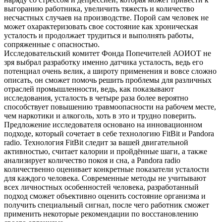
выгоранию работника, увеличить тяжесть и количество
несчастных случаев на производстве. Порой сам человек не
может охарактеризовать свое состояние как хроническая
усталость и продолжает трудиться и выполнять работы,
сопряженные с опасностью.
Исследовательский комитет Фонда Попечителей АОИОТ не
зря выбрал разработку именно датчика усталость, ведь его
потенциал очень велик, а широту применения и вовсе сложно
описать, он сможет помочь решить проблемы для различных
отраслей промышленности, ведь, как показывают
исследования, усталость в четыре раза более вероятно
способствует повышению травмоопасности на рабочем месте,
чем наркотики и алкоголь, хоть в это и трудно поверить.
Предложение исследователя основано на инновационном
подходе, который сочетает в себе технологию FitBit и Pandora
radio. Технология FitBit следит за вашей двигательной
активностью, считает калории и пройдённые шаги, а также
анализирует количество покоя и сна, а Pandora radio
количественно оценивает конкретные показатели усталости
для каждого человека. Современные методы не учитывают
всех личностных особенностей человека, разработанный
подход сможет объективно оценить состояние организма и
получить специальный сигнал, после чего работник сможет
применить некоторые рекомендации по восстановлению