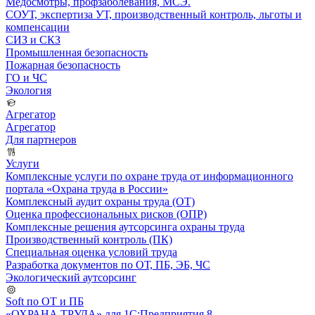
Медосмотры, профзаболевания, МСЭ.
СОУТ, экспертиза УТ, производственный контроль, льготы и
компенсации
СИЗ и СКЗ
Промышленная безопасность
Пожарная безопасность
ГО и ЧС
Экология
Агрегатор
Агрегатор
Для партнеров
Услуги
Комплексные услуги по охране труда от информационного
портала «Охрана труда в России»
Комплексный аудит охраны труда (ОТ)
Оценка профессиональных рисков (ОПР)
Комплексные решения аутсорсинга охраны труда
Производственный контроль (ПК)
Специальная оценка условий труда
Разработка документов по ОТ, ПБ, ЭБ, ЧС
Экологический аутсорсинг
Soft по ОТ и ПБ
«ОХРАНА ТРУДА» для 1С:Предприятия 8