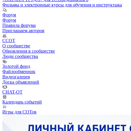
Фильмы и электронные курсы для обучения и инструктажа
Форум
Форум
Правила форума
Приглашаем авторов
ССОТ
О сообществе
Обновления в сообществе
Люди сообщества
Золотой фонд
Файлообменник
Видеогалерея
Доска объявлений
CHAT-OT
Календарь событий
Игры для СОТов