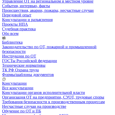
Управление ОТ на региональном и местном уровне
События, интервью, факты
Происшествия, аварии, пожары, несчастные случаи
Передовой опыт
Консультации и разъяснения
Проекты НПА
Судебная практика
Обо всем
Библиотека
Законодательство по ОТ, пожарной и промышленной
безопасности
Инструкции по ОТ
ГОСТы Российской федерации
Технические нормативы
ТК РФ Охрана труда
Формы/шаблоны документов
Консультации
Все консультации
Консультации органов исполнительной власти
Организация ОТ на предприятии, СУОТ, трудовые споры
Требования безопасности к производственным процессам
Несчастные случаи на производстве
Обучение по ОТ и ПБ