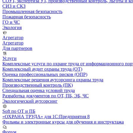
СОУТ, экспертиза УТ, производственный контроль, льготы и 
СИЗ и СКЗ
Промышленная безопасность
Пожарная безопасность
ГО и ЧС
Экология
Агрегатор
Агрегатор
Для партнеров
Услуги
Комплексные услуги по охране труда от информационного порт
Комплексный аудит охраны труда (ОТ)
Оценка профессиональных рисков (ОПР)
Комплексные решения аутсорсинга охраны труда
Производственный контроль (ПК)
Специальная оценка условий труда
Разработка документов по ОТ, ПБ, ЭБ, ЧС
Экологический аутсорсинг
Soft по ОТ и ПБ
«ОХРАНА ТРУДА» для 1С:Предприятия 8
Фильмы и электронные курсы для обучения и инструктажа
Форум