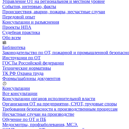
Управление ОТ на региональном и местном уровне
События, интервью, факты
Происшествия, аварии, пожары, несчастные случаи
Передовой опыт
Консультации и разъяснения
Проекты НПА
Судебная практика
Обо всем
Библиотека
Законодательство по ОТ, пожарной и промышленной безопасн
Инструкции по ОТ
ГОСТы Российской федерации
Технические нормативы
ТК РФ Охрана труда
Формы/шаблоны документов
Консультации
Все консультации
Консультации органов исполнительной власти
Организация ОТ на предприятии, СУОТ, трудовые споры
Требования безопасности к производственным процессам
Несчастные случаи на производстве
Обучение по ОТ и ПБ
Медосмотры, профзаболевания, МСЭ.