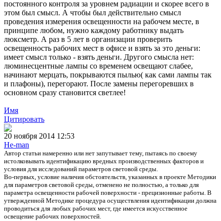
постоянного контроля за уровнем радиации и скорее всего в
этом был смысл. А чтобы был действительно смысл
проведения измерения освещенности на рабочем месте, в
принципе любом, нужно каждому работнику выдать
люксметр. А раз в 5 лет в организации проверить
освещенность рабочих мест в офисе и взять за это деньги:
имеет смысл только - взять деньги. Другого смысла нет:
люминесцентные лампы со временем освещают слабее,
начинают мерцать, покрываются пылью( как сами лампы так
и плафоны), перегорают. После замены перегоревших в
основном сразу становится светлее!
Имя
Цитировать
20 ноября 2014 12:53
He-man
Автор статьи намеренно или нет запутывает тему, пытаясь по своему
истолковывать идентификацию вредных производственных факторов и
условия для исследований параметров световой среды.
Во-первых, условие наличия обстоятельств, указанных в проекте Методики
для параметров световой среды, отменено не полностью, а только для
параметра освещенности рабочей поверхности - прецизионные работы. В
утвержденной Методике процедура осуществления идентификации должна
проводиться для любых рабочих мест, где имеется искусственное
освещение рабочих поверхностей.