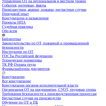
Управление ОТ на региональном и местном уровне
События, интервью, факты
Происшествия, аварии, пожары, несчастные случаи
Передовой опыт
Консультации и разъяснения
Проекты НПА
Судебная практика
Обо всем
Библиотека
Законодательство по ОТ, пожарной и промышленной
безопасности
Инструкции по ОТ
ГОСТы Российской федерации
Технические нормативы
ТК РФ Охрана труда
Формы/шаблоны документов
Консультации
Все консультации
Консультации органов исполнительной власти
Организация ОТ на предприятии, СУОТ, трудовые споры
Требования безопасности к производственным процессам
Несчастные случаи на производстве
Обучение по ОТ и ПБ