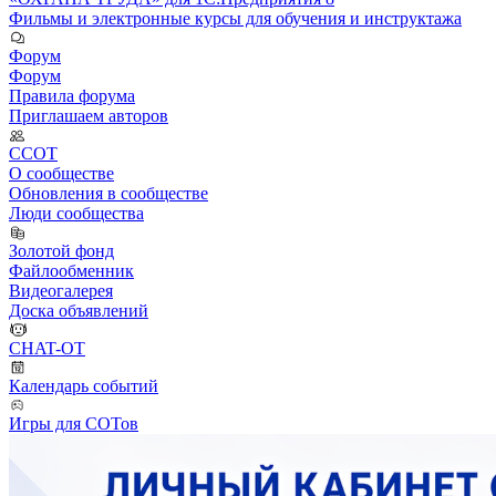
Фильмы и электронные курсы для обучения и инструктажа
Форум
Форум
Правила форума
Приглашаем авторов
ССОТ
О сообществе
Обновления в сообществе
Люди сообщества
Золотой фонд
Файлообменник
Видеогалерея
Доска объявлений
CHAT-OT
Календарь событий
Игры для СОТов