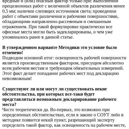
вредный и (или) опасный фактор только при: выполнении
прецизионных работ с величиной объектов различения менее
0,5 мм; наличии слепящих источников света; проведении
работ с объектами различения и рабочими поверхностями,
обладающими направленно-рассеянным и смешанным
отражением. При такой формулировке практически все
офисные места могли быть задекларированы, о чем уже
упоминалось ранее в данной статье.
В утвержденном варианте Методики это условие было
отменено!
Подводим основной итог: освещенность рабочей поверхности
является производственным фактором, присущим абсолютно
всем рабочим местам и требующим обязательных измерений.
Этот факт делает попадание рабочих мест под декларацию
невозможным!
Существуют ли или могут ли существовать некие
обстоятельства, при которых все-таки будет
представляться возможным декларирование рабочего
места?
Чисто теоритически да. Во-первых, это возможно при
определенных обстоятельствах, если в законе о СОУТ либо в
методике появится некий пункт, разрешающий эксперту
определить такой фактор, как освещенность на рабочем месте,