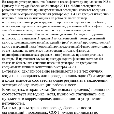
Во-вторых, утверждение, что "согласно классификатору (приложение №2 к
Приказу Минтруда России от 24 января 2014 г. №33н) освещенность
рабочей поверхности при искусственном освещении является вредным и
(или) опасным производственным фактором (п. 1.4.1) и требует измерений",
неверно. Является ли имеющийся на рабочем месте фактор
производственной среды и трудового процесса вредным или, тем более,
опасным, определяется не одним названием, указанным в Классификаторе, а
тем обстоятельством, превышает ли он установленные для него
допустимые значения. Факторы производственной среды и трудового
процесса, потенциальный вредный и (или) опасный производственный
фактор, идентифицированный вредный и (или) опасный производственный
фактор и вредный и (или) опасный производственный фактор имеют одно и
то же название, но подлежат исследованиям только факторы,
идентифицированные как вредные и (или) опасные производственные
факторы. В противном случае процедура идентификации состояла бы
только из банального сличения названий факторов, не требующих
специальных знаний и компетенций эксперта СОУТ.
В-третьих, декларирование выполняется не в тех случаях,
когда не проводилось или проведено лишь одно (?) измерение,
а когда имеются соответствующие результаты в заключении
эксперта об идентификации рабочих мест.
В-четвертых, вторая схема (без всяких переделок) полностью
соответствует Методике. Хотя, нужно констатировать, она
нуждается в корректировке, дополнениях и устранении
неточностей.
В-пятых, рассматривая вопрос о добросовестности
организаций, проводящих СОУТ, нужно принимать во