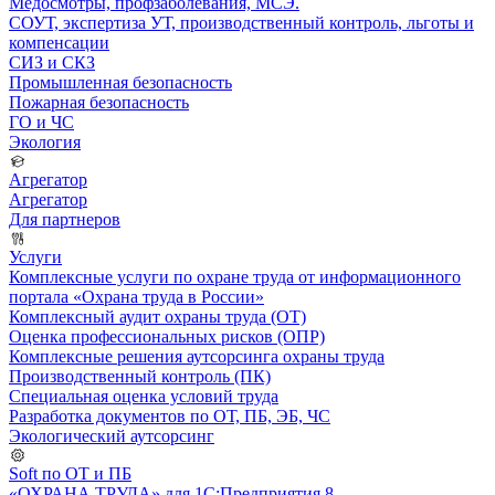
Медосмотры, профзаболевания, МСЭ.
СОУТ, экспертиза УТ, производственный контроль, льготы и
компенсации
СИЗ и СКЗ
Промышленная безопасность
Пожарная безопасность
ГО и ЧС
Экология
Агрегатор
Агрегатор
Для партнеров
Услуги
Комплексные услуги по охране труда от информационного
портала «Охрана труда в России»
Комплексный аудит охраны труда (ОТ)
Оценка профессиональных рисков (ОПР)
Комплексные решения аутсорсинга охраны труда
Производственный контроль (ПК)
Специальная оценка условий труда
Разработка документов по ОТ, ПБ, ЭБ, ЧС
Экологический аутсорсинг
Soft по ОТ и ПБ
«ОХРАНА ТРУДА» для 1С:Предприятия 8