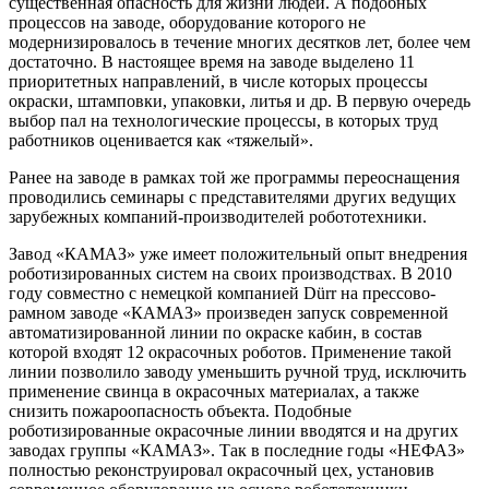
существенная опасность для жизни людей. А подобных
процессов на заводе, оборудование которого не
модернизировалось в течение многих десятков лет, более чем
достаточно. В настоящее время на заводе выделено 11
приоритетных направлений, в числе которых процессы
окраски, штамповки, упаковки, литья и др. В первую очередь
выбор пал на технологические процессы, в которых труд
работников оценивается как «тяжелый».
Ранее на заводе в рамках той же программы переоснащения
проводились семинары с представителями других ведущих
зарубежных компаний-производителей робототехники.
Завод «КАМАЗ» уже имеет положительный опыт внедрения
роботизированных систем на своих производствах. В 2010
году совместно с немецкой компанией Dürr на прессово-
рамном заводе «КАМАЗ» произведен запуск современной
автоматизированной линии по окраске кабин, в состав
которой входят 12 окрасочных роботов. Применение такой
линии позволило заводу уменьшить ручной труд, исключить
применение свинца в окрасочных материалах, а также
снизить пожароопасность объекта. Подобные
роботизированные окрасочные линии вводятся и на других
заводах группы «КАМАЗ». Так в последние годы «НЕФАЗ»
полностью реконструировал окрасочный цех, установив