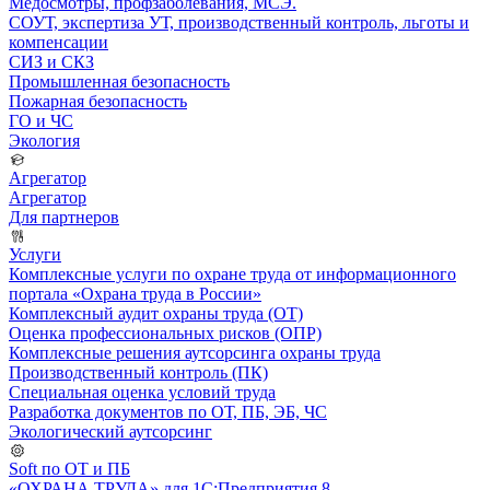
Медосмотры, профзаболевания, МСЭ.
СОУТ, экспертиза УТ, производственный контроль, льготы и
компенсации
СИЗ и СКЗ
Промышленная безопасность
Пожарная безопасность
ГО и ЧС
Экология
Агрегатор
Агрегатор
Для партнеров
Услуги
Комплексные услуги по охране труда от информационного
портала «Охрана труда в России»
Комплексный аудит охраны труда (ОТ)
Оценка профессиональных рисков (ОПР)
Комплексные решения аутсорсинга охраны труда
Производственный контроль (ПК)
Специальная оценка условий труда
Разработка документов по ОТ, ПБ, ЭБ, ЧС
Экологический аутсорсинг
Soft по ОТ и ПБ
«ОХРАНА ТРУДА» для 1С:Предприятия 8