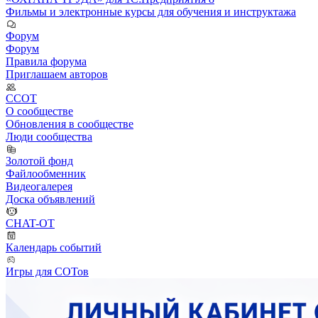
Фильмы и электронные курсы для обучения и инструктажа
Форум
Форум
Правила форума
Приглашаем авторов
ССОТ
О сообществе
Обновления в сообществе
Люди сообщества
Золотой фонд
Файлообменник
Видеогалерея
Доска объявлений
CHAT-OT
Календарь событий
Игры для СОТов