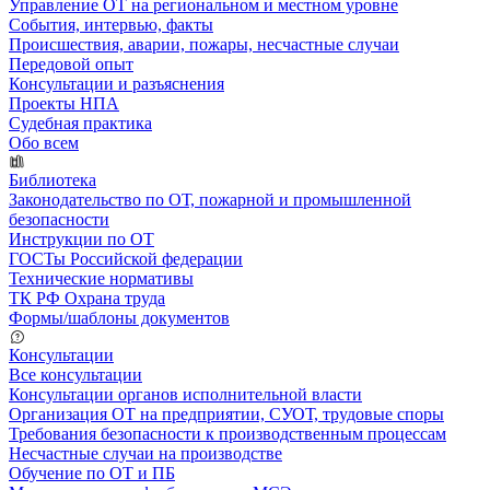
Управление ОТ на региональном и местном уровне
События, интервью, факты
Происшествия, аварии, пожары, несчастные случаи
Передовой опыт
Консультации и разъяснения
Проекты НПА
Судебная практика
Обо всем
Библиотека
Законодательство по ОТ, пожарной и промышленной
безопасности
Инструкции по ОТ
ГОСТы Российской федерации
Технические нормативы
ТК РФ Охрана труда
Формы/шаблоны документов
Консультации
Все консультации
Консультации органов исполнительной власти
Организация ОТ на предприятии, СУОТ, трудовые споры
Требования безопасности к производственным процессам
Несчастные случаи на производстве
Обучение по ОТ и ПБ