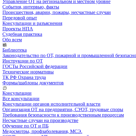
Управление ОТ на региональном и местном уровне
События, интервью, факты
Происшествия, аварии, пожары, несчастные случаи
Передовой опыт
Консультации и разъяснения
Проекты НПА
Судебная практика
Обо всем
Библиотека
Законодательство по ОТ, пожарной и промышленной безопасн
Инструкции по ОТ
ГОСТы Российской федерации
Технические нормативы
ТК РФ Охрана труда
Формы/шаблоны документов
Консультации
Все консультации
Консультации органов исполнительной власти
Организация ОТ на предприятии, СУОТ, трудовые споры
Требования безопасности к производственным процессам
Несчастные случаи на производстве
Обучение по ОТ и ПБ
Медосмотры, профзаболевания, МСЭ.