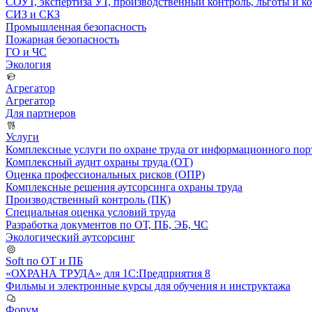
СОУТ, экспертиза УТ, производственный контроль, льготы и 
СИЗ и СКЗ
Промышленная безопасность
Пожарная безопасность
ГО и ЧС
Экология
Агрегатор
Агрегатор
Для партнеров
Услуги
Комплексные услуги по охране труда от информационного порт
Комплексный аудит охраны труда (ОТ)
Оценка профессиональных рисков (ОПР)
Комплексные решения аутсорсинга охраны труда
Производственный контроль (ПК)
Специальная оценка условий труда
Разработка документов по ОТ, ПБ, ЭБ, ЧС
Экологический аутсорсинг
Soft по ОТ и ПБ
«ОХРАНА ТРУДА» для 1С:Предприятия 8
Фильмы и электронные курсы для обучения и инструктажа
Форум