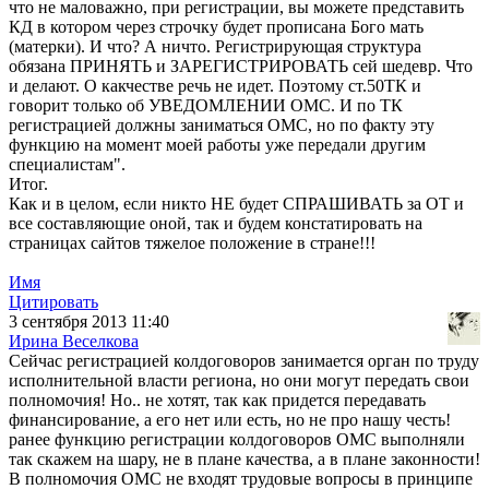
что не маловажно, при регистрации, вы можете представить
КД в котором через строчку будет прописана Бого мать
(матерки). И что? А ничто. Регистрирующая структура
обязана ПРИНЯТЬ и ЗАРЕГИСТРИРОВАТЬ сей шедевр. Что
и делают. О какчестве речь не идет. Поэтому ст.50ТК и
говорит только об УВЕДОМЛЕНИИ ОМС. И по ТК
регистрацией должны заниматься ОМС, но по факту эту
функцию на момент моей работы уже передали другим
специалистам".
Итог.
Как и в целом, если никто НЕ будет СПРАШИВАТЬ за ОТ и
все составляющие оной, так и будем констатировать на
страницах сайтов тяжелое положение в стране!!!
Имя
Цитировать
3 сентября 2013 11:40
Ирина Веселкова
Сейчас регистрацией колдоговоров занимается орган по труду
исполнительной власти региона, но они могут передать свои
полномочия! Но.. не хотят, так как придется передавать
финансирование, а его нет или есть, но не про нашу честь!
ранее функцию регистрации колдоговоров ОМС выполняли
так скажем на шару, не в плане качества, а в плане законности!
В полномочия ОМС не входят трудовые вопросы в принципе