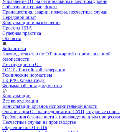
Управление ОТ на региональном и местном уровне
События, интервью, факты
Происшествия, аварии, пожары, несчастные случаи
Передовой опыт
Консультации и разъяснения
Проекты НПА
Судебная практика
Обо всем
Библиотека
Законодательство по ОТ, пожарной и промышленной
безопасности
Инструкции по ОТ
ГОСТы Российской федерации
Технические нормативы
ТК РФ Охрана труда
Формы/шаблоны документов
Консультации
Все консультации
Консультации органов исполнительной власти
Организация ОТ на предприятии, СУОТ, трудовые споры
Требования безопасности к производственным процессам
Несчастные случаи на производстве
Обучение по ОТ и ПБ