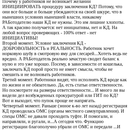
Почему у работников не возникает желании
ИНИЦИИРОВАТЬ процедуру заключения КД? Потому, что
они все больше и больше убеждаются на своей шкуре, что в
нынешних условиях нынешней власти, никакому
РАБотодателю наши КД не нужны. Это им лишние хлопоты.
А так красиво получается: нет инициативы, нет и КД. На
любой вопрос проверяющих - 100% ответ - нет
ИНИЦИАТИВЫ!
Второй момент. Условие заключения КД -
ДОБРОВОЛЬНОСТЬ и РЕАЛЬНОСТЬ. Работник хочет
норковую шубу в смотровую яму для слесарей...Хотеть ведь не
вредно. А РАБотодатель реально зачастую сводит баланс к
нулю и это уже хорошо. Посему, в зависимости от кошелька,
заключать КД порой просто не имеет смысла, чтобы не
смешить и не волновать работников.
Третий момент. Работники видят, что исполнять КД вроде как
по жизни и не обязательно. Да, есть статьи ответственности.
Но посмотрите на размеры ответственности... И много ли вы
видели дел возбужденных прокуратурой или ГИТ по КД?
Вот и выходит, что пупок проще не напрягать.
Четвертый момент. Раньше (энное к-во лет назад) регистрация
КД проводилась ОМС (органы местного самоуправления). И
спецы ОМС не давали проходить туфте. И помогали, и
направляли, и ругали, и...А сегодня что. Функцию
регистрации благополучно убрали от ОМС и передали ...И