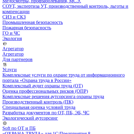
Медосмотры, профзаболевания, МСЭ.
СОУТ, экспертиза УТ, производственный контроль, льготы и
компенсации
СИЗ и СКЗ
Промышленная безопасность
Пожарная безопасность
ГО и ЧС
Экология
Агрегатор
Агрегатор
Для партнеров
Услуги
Комплексные услуги по охране труда от информационного
портала «Охрана труда в России»
Комплексный аудит охраны труда (ОТ)
Оценка профессиональных рисков (ОПР)
Комплексные решения аутсорсинга охраны труда
Производственный контроль (ПК)
Специальная оценка условий труда
Разработка документов по ОТ, ПБ, ЭБ, ЧС
Экологический аутсорсинг
Soft по ОТ и ПБ
«ОХРАНА ТРУДА» для 1С:Предприятия 8