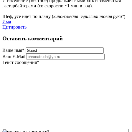
И население (местное) продолжает вымирать и заменяться
гастарбайтерами (со скоростю ~1 млн в год).
Шеф, усё идёт по плану (
кинокомедия ''Бриллиантовая рука''
)
Имя
Цитировать
Оставить комментарий
Ваше имя
*
Ваш E-Mail
Текст сообщения
*
Символы на картинке
*