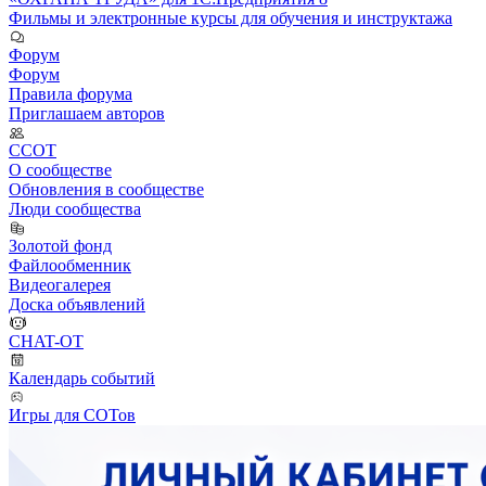
Фильмы и электронные курсы для обучения и инструктажа
Форум
Форум
Правила форума
Приглашаем авторов
ССОТ
О сообществе
Обновления в сообществе
Люди сообщества
Золотой фонд
Файлообменник
Видеогалерея
Доска объявлений
CHAT-OT
Календарь событий
Игры для СОТов