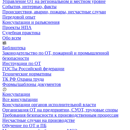
Управление ОТ на региональном и местном уровне
События, интервью, факты
Происшествия, аварии, пожары, несчастные случаи
Передовой опыт
Консультации и разъяснения
Проекты НПА
Судебная практика
Обо всем
Библиотека
Законодательство по ОТ, пожарной и промышленной
безопасности
Инструкции по ОТ
ГОСТы Российской федерации
Технические нормативы
ТК РФ Охрана труда
Формы/шаблоны документов
Консультации
Все консультации
Консультации органов исполнительной власти
Организация ОТ на предприятии, СУОТ, трудовые споры
Требования безопасности к производственным процессам
Несчастные случаи на производстве
Обучение по ОТ и ПБ