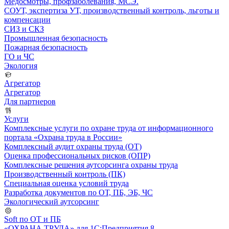
Медосмотры, профзаболевания, МСЭ.
СОУТ, экспертиза УТ, производственный контроль, льготы и
компенсации
СИЗ и СКЗ
Промышленная безопасность
Пожарная безопасность
ГО и ЧС
Экология
Агрегатор
Агрегатор
Для партнеров
Услуги
Комплексные услуги по охране труда от информационного
портала «Охрана труда в России»
Комплексный аудит охраны труда (ОТ)
Оценка профессиональных рисков (ОПР)
Комплексные решения аутсорсинга охраны труда
Производственный контроль (ПК)
Специальная оценка условий труда
Разработка документов по ОТ, ПБ, ЭБ, ЧС
Экологический аутсорсинг
Soft по ОТ и ПБ
«ОХРАНА ТРУДА» для 1С:Предприятия 8