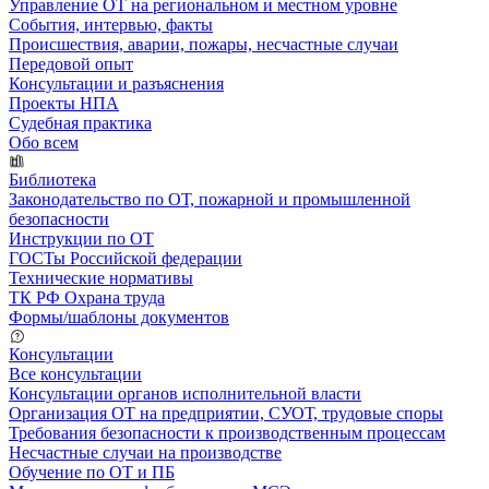
Управление ОТ на региональном и местном уровне
События, интервью, факты
Происшествия, аварии, пожары, несчастные случаи
Передовой опыт
Консультации и разъяснения
Проекты НПА
Судебная практика
Обо всем
Библиотека
Законодательство по ОТ, пожарной и промышленной
безопасности
Инструкции по ОТ
ГОСТы Российской федерации
Технические нормативы
ТК РФ Охрана труда
Формы/шаблоны документов
Консультации
Все консультации
Консультации органов исполнительной власти
Организация ОТ на предприятии, СУОТ, трудовые споры
Требования безопасности к производственным процессам
Несчастные случаи на производстве
Обучение по ОТ и ПБ