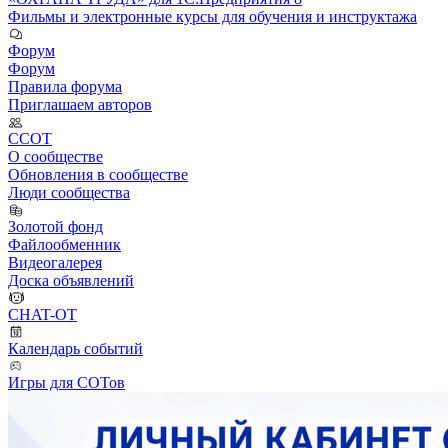
Фильмы и электронные курсы для обучения и инструктажа
Форум
Форум
Правила форума
Приглашаем авторов
ССОТ
О сообществе
Обновления в сообществе
Люди сообщества
Золотой фонд
Файлообменник
Видеогалерея
Доска объявлений
CHAT-OT
Календарь событий
Игры для СОТов