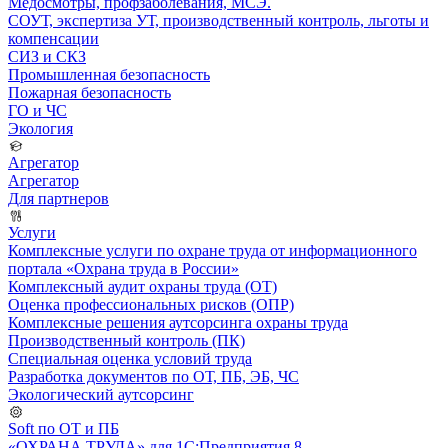
Медосмотры, профзаболевания, МСЭ.
СОУТ, экспертиза УТ, производственный контроль, льготы и
компенсации
СИЗ и СКЗ
Промышленная безопасность
Пожарная безопасность
ГО и ЧС
Экология
Агрегатор
Агрегатор
Для партнеров
Услуги
Комплексные услуги по охране труда от информационного
портала «Охрана труда в России»
Комплексный аудит охраны труда (ОТ)
Оценка профессиональных рисков (ОПР)
Комплексные решения аутсорсинга охраны труда
Производственный контроль (ПК)
Специальная оценка условий труда
Разработка документов по ОТ, ПБ, ЭБ, ЧС
Экологический аутсорсинг
Soft по ОТ и ПБ
«ОХРАНА ТРУДА» для 1С:Предприятия 8