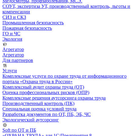
Медосмотры, профзаболевания, МСЭ.
СОУТ, экспертиза УТ, производственный контроль, льготы и
компенсации
СИЗ и СКЗ
Промышленная безопасность
Пожарная безопасность
ГО и ЧС
Экология
Агрегатор
Агрегатор
Для партнеров
Услуги
Комплексные услуги по охране труда от информационного
портала «Охрана труда в России»
Комплексный аудит охраны труда (ОТ)
Оценка профессиональных рисков (ОПР)
Комплексные решения аутсорсинга охраны труда
Производственный контроль (ПК)
Специальная оценка условий труда
Разработка документов по ОТ, ПБ, ЭБ, ЧС
Экологический аутсорсинг
Soft по ОТ и ПБ
«ОХРАНА ТРУДА» для 1С:Предприятия 8