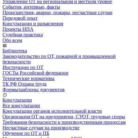
Управление ОТ на региональном и местном уровне
События, интервью, факты
Происшествия, аварии, пожары, несчастные случаи
Передовой опыт
Консультации и разъяснения
Проекты НПА
Судебная практика
Обо всем
Библиотека
Законодательство по ОТ, пожарной и промышленной
безопасности
Инструкции по ОТ
ГОСТы Российской федерации
Технические нормативы
ТК РФ Охрана труда
Формы/шаблоны документов
Консультации
Все консультации
Консультации органов исполнительной власти
Организация ОТ на предприятии, СУОТ, трудовые споры
Требования безопасности к производственным процессам
Несчастные случаи на производстве
Обучение по ОТ и ПБ