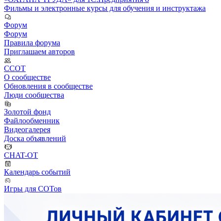
Фильмы и электронные курсы для обучения и инструктажа
Форум
Форум
Правила форума
Приглашаем авторов
ССОТ
О сообществе
Обновления в сообществе
Люди сообщества
Золотой фонд
Файлообменник
Видеогалерея
Доска объявлений
CHAT-OT
Календарь событий
Игры для СОТов