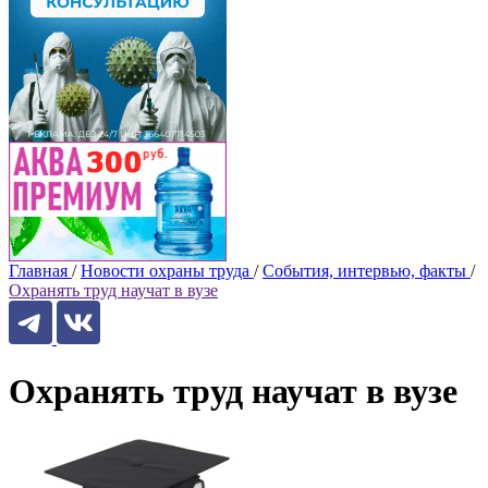
Главная
/
Новости охраны труда
/
События, интервью, факты
/
Охранять труд научат в вузе
Охранять труд научат в вузе