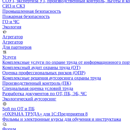
СОУТ, экспертиза УТ, производственный контроль, льготы и 
СИЗ и СКЗ
Промышленная безопасность
Пожарная безопасность
ГО и ЧС
Экология
Агрегатор
Агрегатор
Для партнеров
Услуги
Комплексные услуги по охране труда от информационного порт
Комплексный аудит охраны труда (ОТ)
Оценка профессиональных рисков (ОПР)
Комплексные решения аутсорсинга охраны труда
Производственный контроль (ПК)
Специальная оценка условий труда
Разработка документов по ОТ, ПБ, ЭБ, ЧС
Экологический аутсорсинг
Soft по ОТ и ПБ
«ОХРАНА ТРУДА» для 1С:Предприятия 8
Фильмы и электронные курсы для обучения и инструктажа
Форум