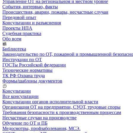
Управление ОТ на региональном и местном уровне
События, интервью, факты
Происшествия, аварии, пожары, несчастные случаи
Передовой опыт
Консультации и разъяснения
Проекты НПА
Судебная практика
Обо всем
Библиотека
Законодательство по ОТ, пожарной и промышленной безопасн
Инструкции по ОТ
ГОСТы Российской федерации
Технические нормативы
ТК РФ Охрана труда
Формы/шаблоны документов
Консультации
Все консультации
Консультации органов исполнительной власти
Организация ОТ на предприятии, СУОТ, трудовые споры
Требования безопасности к производственным процессам
Несчастные случаи на производстве
Обучение по ОТ и ПБ
Медосмотры, профзаболевания, МСЭ.