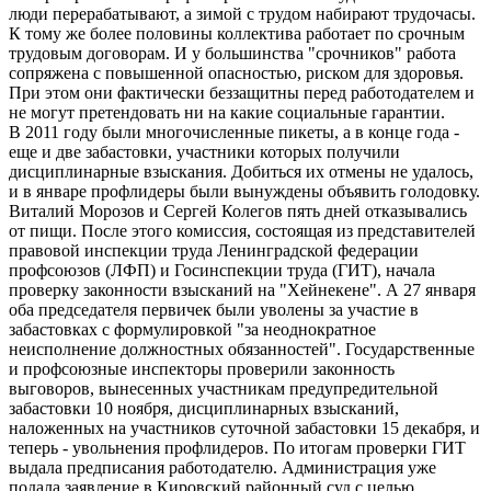
люди перерабатывают, а зимой с трудом набирают трудочасы.
К тому же более половины коллектива работает по срочным
трудовым договорам. И у большинства "срочников" работа
сопряжена с повышенной опасностью, риском для здоровья.
При этом они фактически беззащитны перед работодателем и
не могут претендовать ни на какие социальные гарантии.
В 2011 году были многочисленные пикеты, а в конце года -
еще и две забастовки, участники которых получили
дисциплинарные взыскания. Добиться их отмены не удалось,
и в январе профлидеры были вынуждены объявить голодовку.
Виталий Морозов и Сергей Колегов пять дней отказывались
от пищи. После этого комиссия, состоящая из представителей
правовой инспекции труда Ленинградской федерации
профсоюзов (ЛФП) и Госинспекции труда (ГИТ), начала
проверку законности взысканий на "Хейнекене". А 27 января
оба председателя первичек были уволены за участие в
забастовках с формулировкой "за неоднократное
неисполнение должностных обязанностей". Государственные
и профсоюзные инспекторы проверили законность
выговоров, вынесенных участникам предупредительной
забастовки 10 ноября, дисциплинарных взысканий,
наложенных на участников суточной забастовки 15 декабря, и
теперь - увольнения профлидеров. По итогам проверки ГИТ
выдала предписания работодателю. Администрация уже
подала заявление в Кировский районный суд с целью