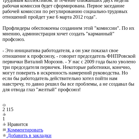
трудовым коллективом. В течение ближайших двух недель
рабочая комиссия будет сформирована. Первое заседание
рабочей комиссии по регулированию социально-трудовых
отношений пройдет уже 6 марта 2012 года".
Профлидеры обеспокоены созданием этой "комиссии". По их
мнению, администрация хочет создать "карманный"
профсоюз.
- Это инициатива работодателя, а он уже показал свое
отношение к профсоюзу, - говорит председатель ФНПРовской
первички Виталий Морозов. - У нас с 2009 года было уволено
три председателя первичек. Некоторые работники, конечно,
могут поверить в искренность намерений руководства. Но
если бы работодатель действительно хотел пойти нам
навстречу, то давно решил бы все проблемы, а не создавал бы
для отвода глаз "желтый" профсоюз!
2 115
1
Нравится
Комментировать
Добавить в закладки