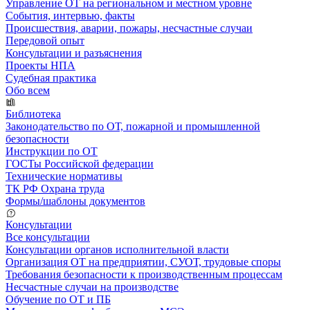
Управление ОТ на региональном и местном уровне
События, интервью, факты
Происшествия, аварии, пожары, несчастные случаи
Передовой опыт
Консультации и разъяснения
Проекты НПА
Судебная практика
Обо всем
Библиотека
Законодательство по ОТ, пожарной и промышленной
безопасности
Инструкции по ОТ
ГОСТы Российской федерации
Технические нормативы
ТК РФ Охрана труда
Формы/шаблоны документов
Консультации
Все консультации
Консультации органов исполнительной власти
Организация ОТ на предприятии, СУОТ, трудовые споры
Требования безопасности к производственным процессам
Несчастные случаи на производстве
Обучение по ОТ и ПБ