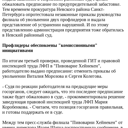
обжаловать предписание по предупредительной забастовке.
Тем временем прокуратура Невского района Санкт-
Петербурга опротестовала незаконные приказы руководства
филиала об увольнении двух профлидеров и выдала
представление об устранении нарушений. И по этому
представлению администрация предприятия тоже обратилась
в Невский районный суд.
Профлидеры обеспокоены "комиссионными"
инициативами
По итогам третьей проверки, проведенной ГИТ и правовой
инспекцией труда ЛФП в "Пивоварне Хейнекен",
работодателю выдано предписание: отменить приказы об
увольнении Виталия Морозова и Сергея Колегова.
- Судя по реакции работодателя на предыдущие меры
госорганов, следует ожидать, что это последнее предписание
также будет обжаловано в суде, - прокомментировала решение
заведующая правовой инспекцией труда ЛФП Мария
Коробенкова. - Считаем, что позиция госорганов правильная,
и готовы поддержать ее в суде.
Между тем пресс-служба филиала "Пивоварни Хейнекен" от
имени директора Игоря Шатца распространила сообщение, в