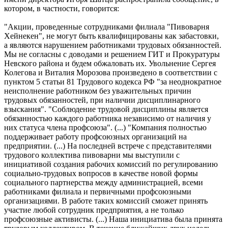
котором, в частности, говорится:
"Акции, проведенные сотрудниками филиала "Пивоварня
Хейнекен", не могут быть квалифицированы как забастовки,
а являются нарушением работниками трудовых обязанностей.
Мы не согласны с доводами и решением ГИТ и Прокуратуры
Невского района и будем обжаловать их. Увольнение Сергея
Колегова и Виталия Морозова произведено в соответствии с
пунктом 5 статьи 81 Трудового кодекса РФ "за неоднократное
неисполнение работником без уважительных причин
трудовых обязанностей, при наличии дисциплинарного
взыскания". "Соблюдение трудовой дисциплины является
обязанностью каждого работника независимо от наличия у
них статуса члена профсоюза". (...) "Компания полностью
поддерживает работу профсоюзных организаций на
предприятии. (...) На последней встрече с представителями
трудового коллектива пивоварни мы выступили с
инициативой создания рабочих комиссий по регулированию
социально-трудовых вопросов в качестве новой формы
социального партнерства между администрацией, всеми
работниками филиала и первичными профсоюзными
организациями. В работе таких комиссий сможет принять
участие любой сотрудник предприятия, а не только
профсоюзные активисты. (...) Наша инициатива была принята