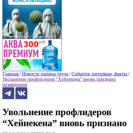
Главная
/
Новости охраны труда
/
События, интервью, факты
/
Увольнение профлидеров “Хейнекена” вновь признано
незаконным
Увольнение профлидеров
“Хейнекена” вновь признано