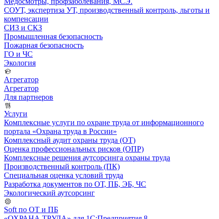
Медосмотры, профзаболевания, МСЭ.
СОУТ, экспертиза УТ, производственный контроль, льготы и
компенсации
СИЗ и СКЗ
Промышленная безопасность
Пожарная безопасность
ГО и ЧС
Экология
Агрегатор
Агрегатор
Для партнеров
Услуги
Комплексные услуги по охране труда от информационного
портала «Охрана труда в России»
Комплексный аудит охраны труда (ОТ)
Оценка профессиональных рисков (ОПР)
Комплексные решения аутсорсинга охраны труда
Производственный контроль (ПК)
Специальная оценка условий труда
Разработка документов по ОТ, ПБ, ЭБ, ЧС
Экологический аутсорсинг
Soft по ОТ и ПБ
«ОХРАНА ТРУДА» для 1С:Предприятия 8