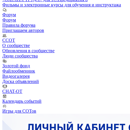
Фильмы и электронные курсы для обучения и инструктажа
Форум
Форум
Правила форума
Приглашаем авторов
ССОТ
О сообществе
Обновления в сообществе
Люди сообщества
Золотой фонд
Файлообменник
Видеогалерея
Доска объявлений
CHAT-OT
Календарь событий
Игры для СОТов