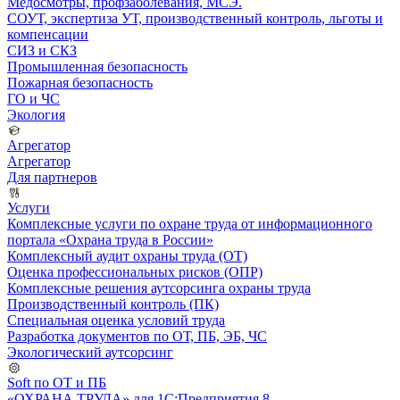
Медосмотры, профзаболевания, МСЭ.
СОУТ, экспертиза УТ, производственный контроль, льготы и
компенсации
СИЗ и СКЗ
Промышленная безопасность
Пожарная безопасность
ГО и ЧС
Экология
Агрегатор
Агрегатор
Для партнеров
Услуги
Комплексные услуги по охране труда от информационного
портала «Охрана труда в России»
Комплексный аудит охраны труда (ОТ)
Оценка профессиональных рисков (ОПР)
Комплексные решения аутсорсинга охраны труда
Производственный контроль (ПК)
Специальная оценка условий труда
Разработка документов по ОТ, ПБ, ЭБ, ЧС
Экологический аутсорсинг
Soft по ОТ и ПБ
«ОХРАНА ТРУДА» для 1С:Предприятия 8