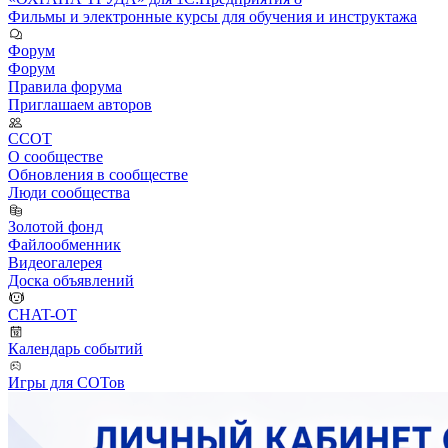
Фильмы и электронные курсы для обучения и инструктажа
Форум
Форум
Правила форума
Приглашаем авторов
ССОТ
О сообществе
Обновления в сообществе
Люди сообщества
Золотой фонд
Файлообменник
Видеогалерея
Доска объявлений
CHAT-OT
Календарь событий
Игры для СОТов