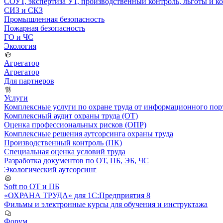
СОУТ, экспертиза УТ, производственный контроль, льготы и 
СИЗ и СКЗ
Промышленная безопасность
Пожарная безопасность
ГО и ЧС
Экология
Агрегатор
Агрегатор
Для партнеров
Услуги
Комплексные услуги по охране труда от информационного порт
Комплексный аудит охраны труда (ОТ)
Оценка профессиональных рисков (ОПР)
Комплексные решения аутсорсинга охраны труда
Производственный контроль (ПК)
Специальная оценка условий труда
Разработка документов по ОТ, ПБ, ЭБ, ЧС
Экологический аутсорсинг
Soft по ОТ и ПБ
«ОХРАНА ТРУДА» для 1С:Предприятия 8
Фильмы и электронные курсы для обучения и инструктажа
Форум