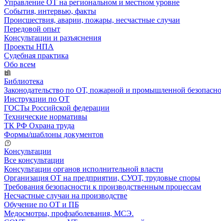
Управление ОТ на региональном и местном уровне
События, интервью, факты
Происшествия, аварии, пожары, несчастные случаи
Передовой опыт
Консультации и разъяснения
Проекты НПА
Судебная практика
Обо всем
Библиотека
Законодательство по ОТ, пожарной и промышленной безопасн
Инструкции по ОТ
ГОСТы Российской федерации
Технические нормативы
ТК РФ Охрана труда
Формы/шаблоны документов
Консультации
Все консультации
Консультации органов исполнительной власти
Организация ОТ на предприятии, СУОТ, трудовые споры
Требования безопасности к производственным процессам
Несчастные случаи на производстве
Обучение по ОТ и ПБ
Медосмотры, профзаболевания, МСЭ.