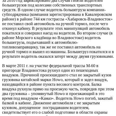
За 2010 год зафиксировано два случая гибели водителей
большегрузов под колесами собственных транспортных
средств. В одном случае водитель большегруза компании-
субподрядчика (компания зарегистрирована в Кавалеровском
районе) в районе 744 км гострассы «Хабаровск-Владивосток»
не поставил свой автомобиль на ручной тормоз, после чего
откинул кабину. В результате этих манипуляций автомобиль
покатился и совершил наезд на водителя. Во втором случае (в
районе Морского кладбища во Владивостоке) водитель
большегруза, подъехавший к автомобилю-
топливозаправщику, так же не поставил автомобиль на
ручной тормоз и вышел из машины. Большегруз покатился и в
результате водитель оказался затерт между двумя грузовиками.
В марте 2011 г. на участке федеральной трассы М-60 в
пригороде Владивостока рухнул один из пешеходных
виадуков. Причиной произошедшего стал не закрытый кузов
грузовика китайской марки Howo, который и задел виадук,
находящийся в районе пункта весового контроля. Балка
виадука рухнула прямо на проезжую часть, повредив при этом
два грузовика – упомянутый Howo и проезжающий в это
время под виадуком «Камаз». Водитель Howo погиб, зажатый
балкой в кабине. Движение автомобиля с не закрытым
кузовом, допущенное пострадавшим водителем,
свидетельствует его о слабой подготовке в области охраны