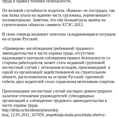
труда и правил техники безопасности.
По великой случайности водитель «Камаза» не пострадал, так
как балка упала на заднюю часть грузовика, перевозившего
пиломатериалы. Заметим, что оба большегруза заняты на
строительных объектах саммита АТЭС-2012.
В свою очередь вызывает опасение складывающаяся ситуация
на острове Русский.
«Примером» несоблюдения требований трудового
законодательства в части охраны труда, отсутствие
надлежащего контроля соблюдения правил безопасности со
стороны работодателя, может стать недавний групповой
несчастный случай с летальным исходом, произошедший в
одной из организаций задействованной на строительном
объекте, расположенном на острове Русский: причиной
гибели двух водителей стало отравления метиловым спиртом.
Произошедшие несчастные случай наглядно демонстрируют
халатное отношение руководителей субподрядных
организаций к соблюдению трудового законодательства в
части охраны труда.
http://deita.ru/incidents/primorskij-
kraj_12.05.2011_167059_inspektsija-truda-poschitala-zhertvy-