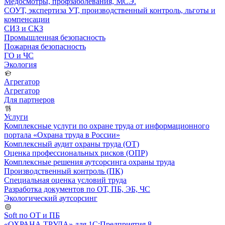
Медосмотры, профзаболевания, МСЭ.
СОУТ, экспертиза УТ, производственный контроль, льготы и
компенсации
СИЗ и СКЗ
Промышленная безопасность
Пожарная безопасность
ГО и ЧС
Экология
Агрегатор
Агрегатор
Для партнеров
Услуги
Комплексные услуги по охране труда от информационного
портала «Охрана труда в России»
Комплексный аудит охраны труда (ОТ)
Оценка профессиональных рисков (ОПР)
Комплексные решения аутсорсинга охраны труда
Производственный контроль (ПК)
Специальная оценка условий труда
Разработка документов по ОТ, ПБ, ЭБ, ЧС
Экологический аутсорсинг
Soft по ОТ и ПБ
«ОХРАНА ТРУДА» для 1С:Предприятия 8