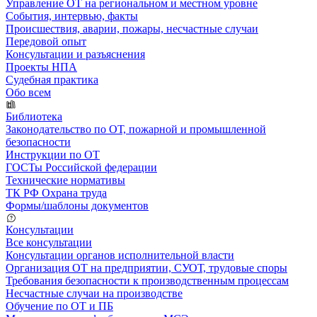
Управление ОТ на региональном и местном уровне
События, интервью, факты
Происшествия, аварии, пожары, несчастные случаи
Передовой опыт
Консультации и разъяснения
Проекты НПА
Судебная практика
Обо всем
Библиотека
Законодательство по ОТ, пожарной и промышленной
безопасности
Инструкции по ОТ
ГОСТы Российской федерации
Технические нормативы
ТК РФ Охрана труда
Формы/шаблоны документов
Консультации
Все консультации
Консультации органов исполнительной власти
Организация ОТ на предприятии, СУОТ, трудовые споры
Требования безопасности к производственным процессам
Несчастные случаи на производстве
Обучение по ОТ и ПБ