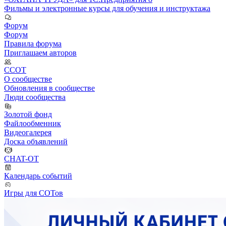
Фильмы и электронные курсы для обучения и инструктажа
Форум
Форум
Правила форума
Приглашаем авторов
ССОТ
О сообществе
Обновления в сообществе
Люди сообщества
Золотой фонд
Файлообменник
Видеогалерея
Доска объявлений
CHAT-OT
Календарь событий
Игры для СОТов