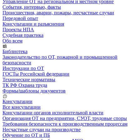
Управление ОТ на региональном и местном уровне
События, интервью, факты
Происшествия, аварии, пожары, несчастные случаи
Передовой опыт
Консультации и разъяснения
Проекты НПА
Судебная практика
Обо всем
Библиотека
Законодательство по ОТ, пожарной и промышленной
безопасности
Инструкции по ОТ
ГОСТы Российской федерации
Технические нормативы
ТК РФ Охрана труда
Формы/шаблоны документов
Консультации
Все консультации
Консультации органов исполнительной власти
Организация ОТ на предприятии, СУОТ, трудовые споры
Требования безопасности к производственным процессам
Несчастные случаи на производстве
Обучение по ОТ и ПБ