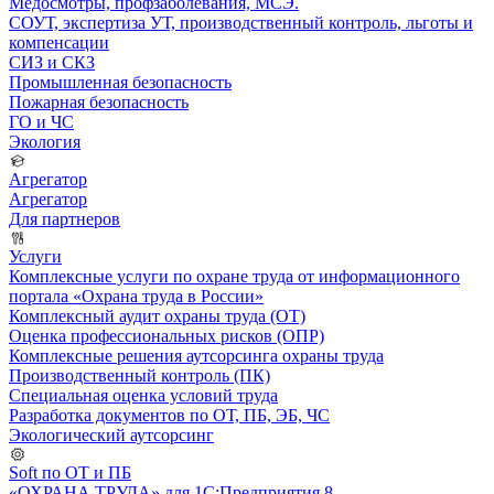
Медосмотры, профзаболевания, МСЭ.
СОУТ, экспертиза УТ, производственный контроль, льготы и
компенсации
СИЗ и СКЗ
Промышленная безопасность
Пожарная безопасность
ГО и ЧС
Экология
Агрегатор
Агрегатор
Для партнеров
Услуги
Комплексные услуги по охране труда от информационного
портала «Охрана труда в России»
Комплексный аудит охраны труда (ОТ)
Оценка профессиональных рисков (ОПР)
Комплексные решения аутсорсинга охраны труда
Производственный контроль (ПК)
Специальная оценка условий труда
Разработка документов по ОТ, ПБ, ЭБ, ЧС
Экологический аутсорсинг
Soft по ОТ и ПБ
«ОХРАНА ТРУДА» для 1С:Предприятия 8