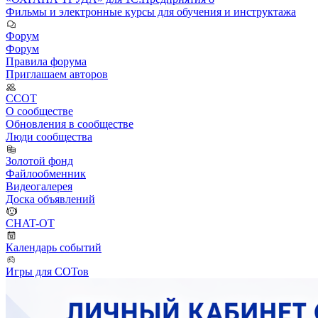
Фильмы и электронные курсы для обучения и инструктажа
Форум
Форум
Правила форума
Приглашаем авторов
ССОТ
О сообществе
Обновления в сообществе
Люди сообщества
Золотой фонд
Файлообменник
Видеогалерея
Доска объявлений
CHAT-OT
Календарь событий
Игры для СОТов