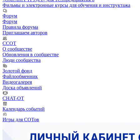
Фильмы и электронные курсы для обучения и инструктажа
Форум
Форум
Правила форума
Приглашаем авторов
ССОТ
О сообществе
Обновления в сообществе
Люди сообщества
Золотой фонд
Файлообменник
Видеогалерея
Доска объявлений
CHAT-OT
Календарь событий
Игры для СОТов