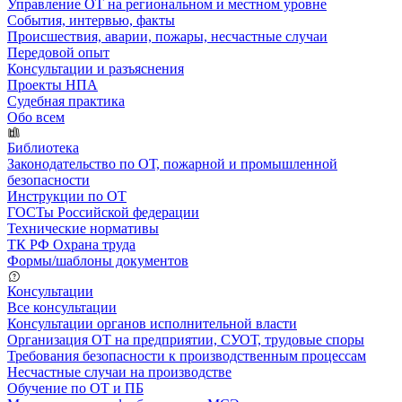
Управление ОТ на региональном и местном уровне
События, интервью, факты
Происшествия, аварии, пожары, несчастные случаи
Передовой опыт
Консультации и разъяснения
Проекты НПА
Судебная практика
Обо всем
Библиотека
Законодательство по ОТ, пожарной и промышленной
безопасности
Инструкции по ОТ
ГОСТы Российской федерации
Технические нормативы
ТК РФ Охрана труда
Формы/шаблоны документов
Консультации
Все консультации
Консультации органов исполнительной власти
Организация ОТ на предприятии, СУОТ, трудовые споры
Требования безопасности к производственным процессам
Несчастные случаи на производстве
Обучение по ОТ и ПБ