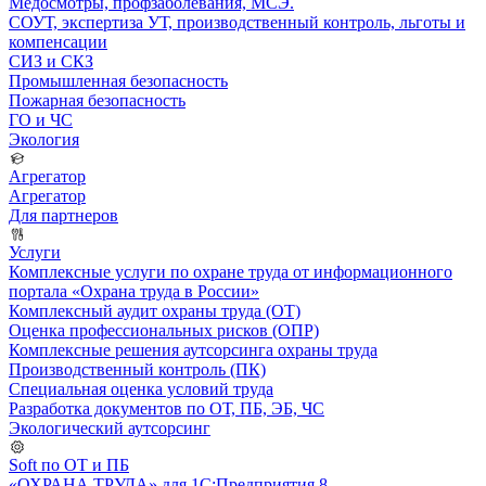
Медосмотры, профзаболевания, МСЭ.
СОУТ, экспертиза УТ, производственный контроль, льготы и
компенсации
СИЗ и СКЗ
Промышленная безопасность
Пожарная безопасность
ГО и ЧС
Экология
Агрегатор
Агрегатор
Для партнеров
Услуги
Комплексные услуги по охране труда от информационного
портала «Охрана труда в России»
Комплексный аудит охраны труда (ОТ)
Оценка профессиональных рисков (ОПР)
Комплексные решения аутсорсинга охраны труда
Производственный контроль (ПК)
Специальная оценка условий труда
Разработка документов по ОТ, ПБ, ЭБ, ЧС
Экологический аутсорсинг
Soft по ОТ и ПБ
«ОХРАНА ТРУДА» для 1С:Предприятия 8