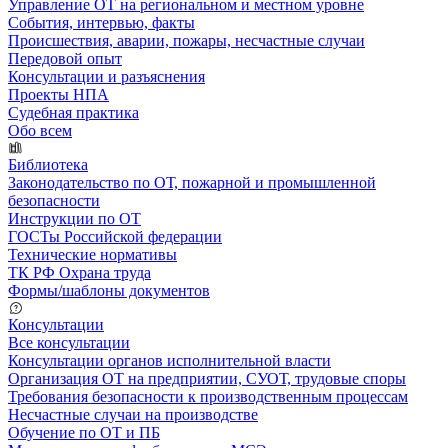
Управление ОТ на региональном и местном уровне
События, интервью, факты
Происшествия, аварии, пожары, несчастные случаи
Передовой опыт
Консультации и разъяснения
Проекты НПА
Судебная практика
Обо всем
Библиотека
Законодательство по ОТ, пожарной и промышленной
безопасности
Инструкции по ОТ
ГОСТы Российской федерации
Технические нормативы
ТК РФ Охрана труда
Формы/шаблоны документов
Консультации
Все консультации
Консультации органов исполнительной власти
Организация ОТ на предприятии, СУОТ, трудовые споры
Требования безопасности к производственным процессам
Несчастные случаи на производстве
Обучение по ОТ и ПБ