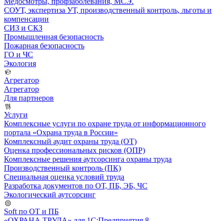
Медосмотры, профзаболевания, МСЭ.
СОУТ, экспертиза УТ, производственный контроль, льготы и
компенсации
СИЗ и СКЗ
Промышленная безопасность
Пожарная безопасность
ГО и ЧС
Экология
Агрегатор
Агрегатор
Для партнеров
Услуги
Комплексные услуги по охране труда от информационного
портала «Охрана труда в России»
Комплексный аудит охраны труда (ОТ)
Оценка профессиональных рисков (ОПР)
Комплексные решения аутсорсинга охраны труда
Производственный контроль (ПК)
Специальная оценка условий труда
Разработка документов по ОТ, ПБ, ЭБ, ЧС
Экологический аутсорсинг
Soft по ОТ и ПБ
«ОХРАНА ТРУДА» для 1С:Предприятия 8