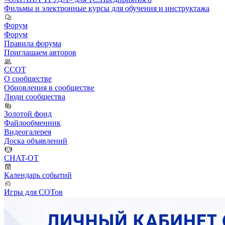
Фильмы и электронные курсы для обучения и инструктажа
Форум
Форум
Правила форума
Приглашаем авторов
ССОТ
О сообществе
Обновления в сообществе
Люди сообщества
Золотой фонд
Файлообменник
Видеогалерея
Доска объявлений
CHAT-OT
Календарь событий
Игры для СОТов